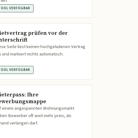
hen.
TOOL VERFÜGBAR
ietvertrag prüfen vor der
nterschrift
ese Seite liest keinen hochgeladenen Vertrag
s und markiert nichts automatisch.
TOOL VERFÜGBAR
ieterpass: Ihre
ewerbungsmappe
f einem angespannten Wohnungsmarkt
ben Bewerber oft weit mehr preis, als
mand verlangen darf.