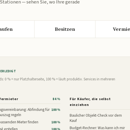
 Stationen — sehen Sie, wo Ihre gerade
aufen
Besitzen
Vermie
% ERLEDIGT
0 % = nur Platzhalterseite, 100 % = läuft produktiv. Services in mehreren
Vermieter
Für Käufer, die selbst
84 %
einziehen
gsvereinbarung: Abfindung für
100 %
Auszug regeln
Baulicher Objekt-Check vor dem
Kauf
assenden Mieter finden
100 %
Budget-Rechner: Was kann ich mir
é erstellen
100 %