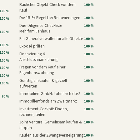
Baulicher Objekt-Check vor dem
100 %
Kauf
100 %
Die 15-%-Regel bei Renovierungen
100 %
100 %
Due-Diligence-Checkliste
100 %
Mehrfamilienhaus
100 %
Ein Generalverwalter für alle Objekte
100 %
100 %
Exposé prüfen
100 %
100 %
Finanzierung &
100 %
Anschlussfinanzierung
100 %
Fragen vor dem Kauf einer
100 %
100 %
Eigentumswohnung
100 %
Günstig einkaufen & gezielt
100 %
100 %
aufwerten
Immobilien-GmbH: Lohnt sich das?
100 %
90 %
Immobilienfonds am Zweitmarkt
100 %
Investment-Cockpit: Finden,
100 %
rechnen, teilen
Joint Venture: Gemeinsam kaufen &
100 %
flippen
Kaufen aus der Zwangsversteigerung
100 %