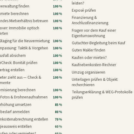
leisten?
verwaltung finden
100 %
Exposé prüfen
xmiete berechnen
100 %
Finanzierung &
ndes Mietverhältnis betreuen
100 %
Anschlussfinanzierung
ver: Immobilie optisch
100 %
Fragen vor dem Kauf einer
erten
Eigentumswohnung
Staging für die Neuvermietung
100 %
Gutachter-Begleitung beim Kauf
npassung: Taktik & Vorgehen
100 %
Guten Makler finden
usfall absichern
100 %
Kaufen oder mieten?
rCheck: Bonität prüfen
100 %
Kaufnebenkosten-Rechner
ertrag erstellen
100 %
Umzug organisieren
eter zieht aus — Check &
100 %
Unterlagen prüfen & Objekt
mente
recherchieren
rnisierung berechnen
100 %
Teilungserklärung & WEG-Protokolle
i-Fotos & Drohnenaufnahmen
prüfen
100 %
erhöhung umsetzen
85 %
nbedarf anmelden
80 %
nkostenabrechnung erstellen
70 %
ieausweis erstellen
60 %
aufen oder vermieten?
60 %