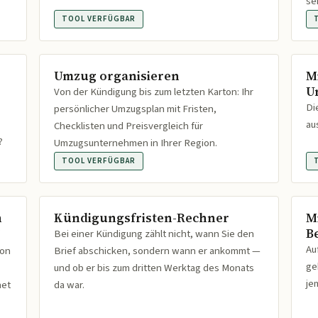
se
TOOL VERFÜGBAR
Umzug organisieren
M
U
Von der Kündigung bis zum letzten Karton: Ihr
Di
persönlicher Umzugsplan mit Fristen,
au
Checklisten und Preisvergleich für
?
Umzugsunternehmen in Ihrer Region.
TOOL VERFÜGBAR
n
Kündigungsfristen-Rechner
M
B
Bei einer Kündigung zählt nicht, wann Sie den
Au
ion
Brief abschicken, sondern wann er ankommt —
ge
und ob er bis zum dritten Werktag des Monats
je
net
da war.