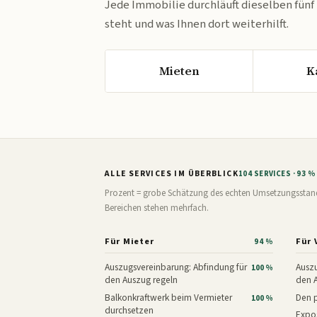
Jede Immobilie durchläuft dieselben fünf
steht und was Ihnen dort weiterhilft.
Mieten
K
ALLE SERVICES IM ÜBERBLICK
104 SERVICES · 93 
Prozent = grobe Schätzung des echten Umsetzungsstands: 
Bereichen stehen mehrfach.
Für Mieter
Für 
94 %
Auszugsvereinbarung: Abfindung für
Auszu
100 %
den Auszug regeln
den 
Balkonkraftwerk beim Vermieter
Den p
100 %
durchsetzen
Expos