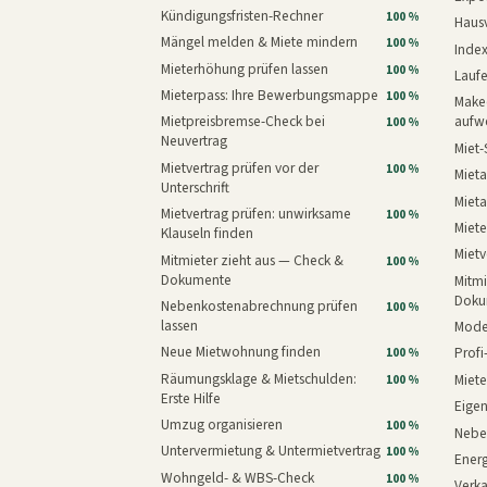
Kündigungsfristen-Rechner
100 %
Haus
Mängel melden & Miete mindern
100 %
Inde
Mieterhöhung prüfen lassen
100 %
Laufe
Mieterpass: Ihre Bewerbungsmappe
100 %
Makeo
Mietpreisbremse-Check bei
aufw
100 %
Neuvertrag
Miet-
Mietvertrag prüfen vor der
100 %
Mieta
Unterschrift
Mieta
Mietvertrag prüfen: unwirksame
100 %
Miete
Klauseln finden
Mietv
Mitmieter zieht aus — Check &
100 %
Dokumente
Mitmi
Doku
Nebenkostenabrechnung prüfen
100 %
lassen
Mode
Neue Mietwohnung finden
Prof
100 %
Räumungsklage & Mietschulden:
Miet
100 %
Erste Hilfe
Eige
Umzug organisieren
100 %
Nebe
Untervermietung & Untermietvertrag
100 %
Energ
Wohngeld- & WBS-Check
100 %
Verk