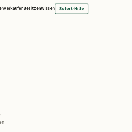
en
Verkaufen
Besitzen
Wissen
Sofort-Hilfe
,
en