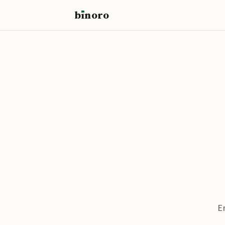
b
ı
noro
binoro
E