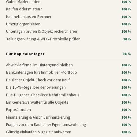
Guten Makler finden
100 %
Kaufen oder mieten?
100 %
Kaufnebenkosten-Rechner
100 %
Umzug organisieren
100 %
Unterlagen prüfen & Objekt recherchieren
100 %
Teilungserklärung & WEG-Protokolle prüfen
90 %
Für Kapitalanleger
98 %
Abwicklerfirma: im Hintergrund bleiben
100 %
Bankunterlagen fürs Immobilien-Portfolio
100 %
Baulicher Objekt-Check vor dem Kauf
100 %
Die 15-%-Regel bei Renovierungen
100 %
Due-Diligence-Checkliste Mehrfamilienhaus
100 %
Ein Generalverwalter für alle Objekte
100 %
Exposé prüfen
100 %
Finanzierung & Anschlussfinanzierung
100 %
Fragen vor dem Kauf einer Eigentumswohnung
100 %
Günstig einkaufen & gezielt aufwerten
100 %