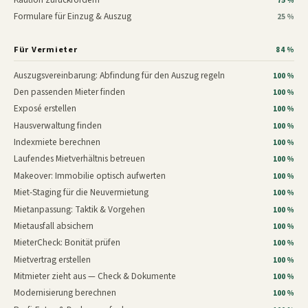
75 %
Formulare für Einzug & Auszug
25 %
Für Vermieter
84 %
Auszugsvereinbarung: Abfindung für den Auszug regeln
100 %
Den passenden Mieter finden
100 %
Exposé erstellen
100 %
Hausverwaltung finden
100 %
Indexmiete berechnen
100 %
Laufendes Mietverhältnis betreuen
100 %
Makeover: Immobilie optisch aufwerten
100 %
Miet-Staging für die Neuvermietung
100 %
Mietanpassung: Taktik & Vorgehen
100 %
Mietausfall absichern
100 %
MieterCheck: Bonität prüfen
100 %
Mietvertrag erstellen
100 %
Mitmieter zieht aus — Check & Dokumente
100 %
Modernisierung berechnen
100 %