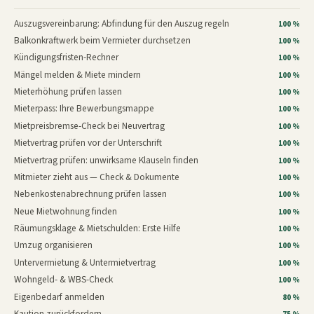
Auszugsvereinbarung: Abfindung für den Auszug regeln
100 %
Balkonkraftwerk beim Vermieter durchsetzen
100 %
Kündigungsfristen-Rechner
100 %
Mängel melden & Miete mindern
100 %
Mieterhöhung prüfen lassen
100 %
Mieterpass: Ihre Bewerbungsmappe
100 %
Mietpreisbremse-Check bei Neuvertrag
100 %
Mietvertrag prüfen vor der Unterschrift
100 %
Mietvertrag prüfen: unwirksame Klauseln finden
100 %
Mitmieter zieht aus — Check & Dokumente
100 %
Nebenkostenabrechnung prüfen lassen
100 %
Neue Mietwohnung finden
100 %
Räumungsklage & Mietschulden: Erste Hilfe
100 %
Umzug organisieren
100 %
Untervermietung & Untermietvertrag
100 %
Wohngeld- & WBS-Check
100 %
Eigenbedarf anmelden
80 %
Kaution zurückfordern