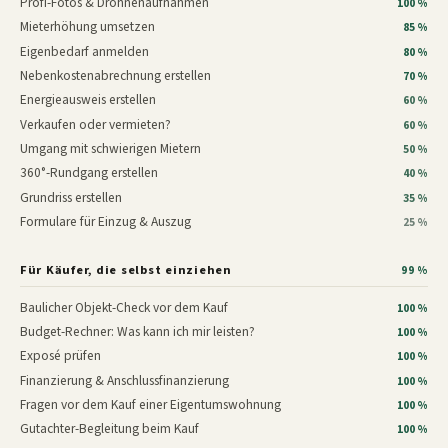
Profi-Fotos & Drohnenaufnahmen
100 %
Mieterhöhung umsetzen
85 %
Eigenbedarf anmelden
80 %
Nebenkostenabrechnung erstellen
70 %
Energieausweis erstellen
60 %
Verkaufen oder vermieten?
60 %
Umgang mit schwierigen Mietern
50 %
360°-Rundgang erstellen
40 %
Grundriss erstellen
35 %
Formulare für Einzug & Auszug
25 %
Für Käufer, die selbst einziehen
99 %
Baulicher Objekt-Check vor dem Kauf
100 %
Budget-Rechner: Was kann ich mir leisten?
100 %
Exposé prüfen
100 %
Finanzierung & Anschlussfinanzierung
100 %
Fragen vor dem Kauf einer Eigentumswohnung
100 %
Gutachter-Begleitung beim Kauf
100 %