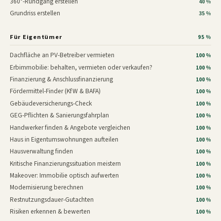
360°-Rundgang erstellen
40 %
Grundriss erstellen
35 %
Für Eigentümer
95 %
Dachfläche an PV-Betreiber vermieten
100 %
Erbimmobilie: behalten, vermieten oder verkaufen?
100 %
Finanzierung & Anschlussfinanzierung
100 %
Fördermittel-Finder (KfW & BAFA)
100 %
Gebäudeversicherungs-Check
100 %
GEG-Pflichten & Sanierungsfahrplan
100 %
Handwerker finden & Angebote vergleichen
100 %
Haus in Eigentumswohnungen aufteilen
100 %
Hausverwaltung finden
100 %
Kritische Finanzierungssituation meistern
100 %
Makeover: Immobilie optisch aufwerten
100 %
Modernisierung berechnen
100 %
Restnutzungsdauer-Gutachten
100 %
Risiken erkennen & bewerten
100 %