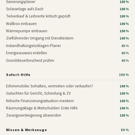
Sanierungsplaner
100 %
Solaranlage aufs Dach
100 %
Teilverkauf & Leibrente kritisch geprüft
100 %
Wallbox einbauen
100 %
Wärmepumpe einbauen
100 %
Zielführender Umgang mit Dienstleistern
100 %
Instandhaltungsrücklagen-Planer
65 %
Energieausweis erstellen
60 %
Grundsteuerbescheid prüfen
60 %
Sofort-Hilfe
100 %
Erbimmobilie: behalten, vermieten oder verkaufen?
100 %
Gutachten für Gericht, Scheidung & ZV
100 %
Kritische Finanzierungssituation meistern
100 %
Räumungsklage & Mietschulden: Erste Hilfe
100 %
Zwangsversteigerung abwenden
100 %
Wissen & Werkzeuge
80 %