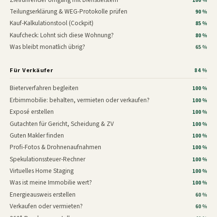
100 %
Teilungserklärung & WEG-Protokolle prüfen
90 %
Kauf-Kalkulationstool (Cockpit)
85 %
Kaufcheck: Lohnt sich diese Wohnung?
80 %
Was bleibt monatlich übrig?
65 %
Für Verkäufer
84 %
Bieterverfahren begleiten
100 %
Erbimmobilie: behalten, vermieten oder verkaufen?
100 %
Exposé erstellen
100 %
Gutachten für Gericht, Scheidung & ZV
100 %
Guten Makler finden
100 %
Profi-Fotos & Drohnenaufnahmen
100 %
Spekulationssteuer-Rechner
100 %
Virtuelles Home Staging
100 %
Was ist meine Immobilie wert?
100 %
Energieausweis erstellen
60 %
Verkaufen oder vermieten?
60 %