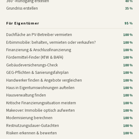
360°-Rundgang erstellen
40 %
Grundriss erstellen
35 %
Für Eigentümer
95 %
Dachfläche an PV-Betreiber vermieten
100 %
Erbimmobilie: behalten, vermieten oder verkaufen?
100 %
Finanzierung & Anschlussfinanzierung
100 %
Fördermittel-Finder (KfW & BAFA)
100 %
Gebäudeversicherungs-Check
100 %
GEG-Pflichten & Sanierungsfahrplan
100 %
Handwerker finden & Angebote vergleichen
100 %
Haus in Eigentumswohnungen aufteilen
100 %
Hausverwaltung finden
100 %
Kritische Finanzierungssituation meistern
100 %
Makeover: Immobilie optisch aufwerten
100 %
Modernisierung berechnen
100 %
Restnutzungsdauer-Gutachten
100 %
Risiken erkennen & bewerten
100 %