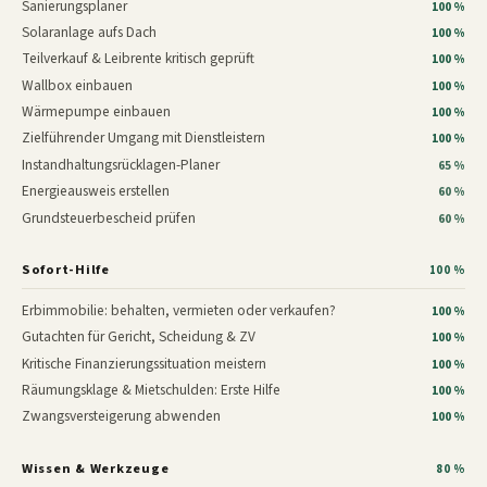
Sanierungsplaner
100 %
Solaranlage aufs Dach
100 %
Teilverkauf & Leibrente kritisch geprüft
100 %
Wallbox einbauen
100 %
Wärmepumpe einbauen
100 %
Zielführender Umgang mit Dienstleistern
100 %
Instandhaltungsrücklagen-Planer
65 %
Energieausweis erstellen
60 %
Grundsteuerbescheid prüfen
60 %
Sofort-Hilfe
100 %
Erbimmobilie: behalten, vermieten oder verkaufen?
100 %
Gutachten für Gericht, Scheidung & ZV
100 %
Kritische Finanzierungssituation meistern
100 %
Räumungsklage & Mietschulden: Erste Hilfe
100 %
Zwangsversteigerung abwenden
100 %
Wissen & Werkzeuge
80 %