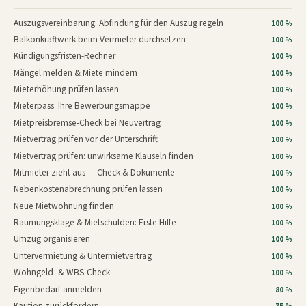
Auszugsvereinbarung: Abfindung für den Auszug regeln
100 %
Balkonkraftwerk beim Vermieter durchsetzen
100 %
Kündigungsfristen-Rechner
100 %
Mängel melden & Miete mindern
100 %
Mieterhöhung prüfen lassen
100 %
Mieterpass: Ihre Bewerbungsmappe
100 %
Mietpreisbremse-Check bei Neuvertrag
100 %
Mietvertrag prüfen vor der Unterschrift
100 %
Mietvertrag prüfen: unwirksame Klauseln finden
100 %
Mitmieter zieht aus — Check & Dokumente
100 %
Nebenkostenabrechnung prüfen lassen
100 %
Neue Mietwohnung finden
100 %
Räumungsklage & Mietschulden: Erste Hilfe
100 %
Umzug organisieren
100 %
Untervermietung & Untermietvertrag
100 %
Wohngeld- & WBS-Check
100 %
Eigenbedarf anmelden
80 %
Kaution zurückfordern