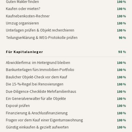
Guten Makler finden
100 %
Kaufen oder mieten?
100 %
Kaufnebenkosten-Rechner
100 %
Umzug organisieren
100 %
Unterlagen prüfen & Objekt recherchieren
100 %
Teilungserklärung & WEG-Protokolle prüfen
90 %
Für Kapitalanleger
98 %
Abwicklerfirma: im Hintergrund bleiben
100 %
Bankunterlagen fürs Immobilien-Portfolio
100 %
Baulicher Objekt-Check vor dem Kauf
100 %
Die 15-%-Regel bei Renovierungen
100 %
Due-Diligence-Checkliste Mehrfamilienhaus
100 %
Ein Generalverwalter für alle Objekte
100 %
Exposé prüfen
100 %
Finanzierung & Anschlussfinanzierung
100 %
Fragen vor dem Kauf einer Eigentumswohnung
100 %
Günstig einkaufen & gezielt aufwerten
100 %