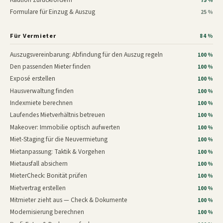
75 %
Formulare für Einzug & Auszug
25 %
Für Vermieter
84 %
Auszugsvereinbarung: Abfindung für den Auszug regeln
100 %
Den passenden Mieter finden
100 %
Exposé erstellen
100 %
Hausverwaltung finden
100 %
Indexmiete berechnen
100 %
Laufendes Mietverhältnis betreuen
100 %
Makeover: Immobilie optisch aufwerten
100 %
Miet-Staging für die Neuvermietung
100 %
Mietanpassung: Taktik & Vorgehen
100 %
Mietausfall absichern
100 %
MieterCheck: Bonität prüfen
100 %
Mietvertrag erstellen
100 %
Mitmieter zieht aus — Check & Dokumente
100 %
Modernisierung berechnen
100 %