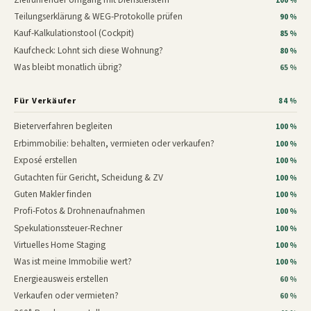
100 %
Teilungserklärung & WEG-Protokolle prüfen
90 %
Kauf-Kalkulationstool (Cockpit)
85 %
Kaufcheck: Lohnt sich diese Wohnung?
80 %
Was bleibt monatlich übrig?
65 %
Für Verkäufer
84 %
Bieterverfahren begleiten
100 %
Erbimmobilie: behalten, vermieten oder verkaufen?
100 %
Exposé erstellen
100 %
Gutachten für Gericht, Scheidung & ZV
100 %
Guten Makler finden
100 %
Profi-Fotos & Drohnenaufnahmen
100 %
Spekulationssteuer-Rechner
100 %
Virtuelles Home Staging
100 %
Was ist meine Immobilie wert?
100 %
Energieausweis erstellen
60 %
Verkaufen oder vermieten?
60 %