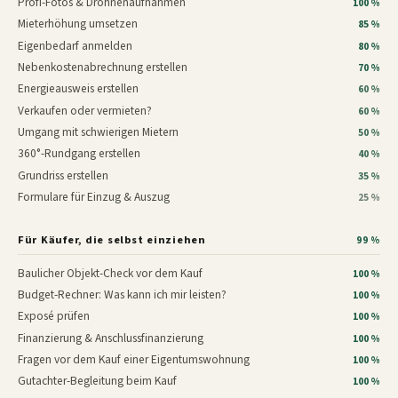
Profi-Fotos & Drohnenaufnahmen
100 %
Mieterhöhung umsetzen
85 %
Eigenbedarf anmelden
80 %
Nebenkostenabrechnung erstellen
70 %
Energieausweis erstellen
60 %
Verkaufen oder vermieten?
60 %
Umgang mit schwierigen Mietern
50 %
360°-Rundgang erstellen
40 %
Grundriss erstellen
35 %
Formulare für Einzug & Auszug
25 %
Für Käufer, die selbst einziehen
99 %
Baulicher Objekt-Check vor dem Kauf
100 %
Budget-Rechner: Was kann ich mir leisten?
100 %
Exposé prüfen
100 %
Finanzierung & Anschlussfinanzierung
100 %
Fragen vor dem Kauf einer Eigentumswohnung
100 %
Gutachter-Begleitung beim Kauf
100 %