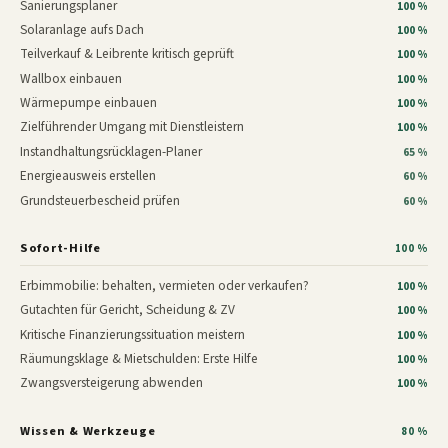
Sanierungsplaner
100 %
Solaranlage aufs Dach
100 %
Teilverkauf & Leibrente kritisch geprüft
100 %
Wallbox einbauen
100 %
Wärmepumpe einbauen
100 %
Zielführender Umgang mit Dienstleistern
100 %
Instandhaltungsrücklagen-Planer
65 %
Energieausweis erstellen
60 %
Grundsteuerbescheid prüfen
60 %
Sofort-Hilfe
100 %
Erbimmobilie: behalten, vermieten oder verkaufen?
100 %
Gutachten für Gericht, Scheidung & ZV
100 %
Kritische Finanzierungssituation meistern
100 %
Räumungsklage & Mietschulden: Erste Hilfe
100 %
Zwangsversteigerung abwenden
100 %
Wissen & Werkzeuge
80 %