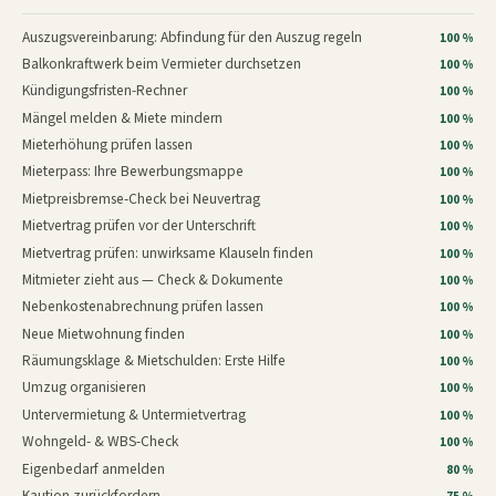
Auszugsvereinbarung: Abfindung für den Auszug regeln
100 %
Balkonkraftwerk beim Vermieter durchsetzen
100 %
Kündigungsfristen-Rechner
100 %
Mängel melden & Miete mindern
100 %
Mieterhöhung prüfen lassen
100 %
Mieterpass: Ihre Bewerbungsmappe
100 %
Mietpreisbremse-Check bei Neuvertrag
100 %
Mietvertrag prüfen vor der Unterschrift
100 %
Mietvertrag prüfen: unwirksame Klauseln finden
100 %
Mitmieter zieht aus — Check & Dokumente
100 %
Nebenkostenabrechnung prüfen lassen
100 %
Neue Mietwohnung finden
100 %
Räumungsklage & Mietschulden: Erste Hilfe
100 %
Umzug organisieren
100 %
Untervermietung & Untermietvertrag
100 %
Wohngeld- & WBS-Check
100 %
Eigenbedarf anmelden
80 %
Kaution zurückfordern