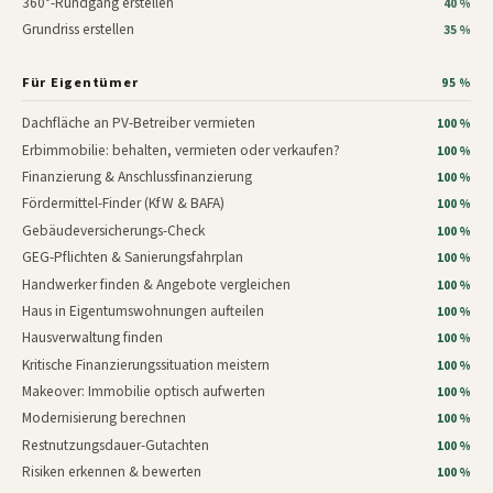
360°-Rundgang erstellen
40 %
Grundriss erstellen
35 %
Für Eigentümer
95 %
Dachfläche an PV-Betreiber vermieten
100 %
Erbimmobilie: behalten, vermieten oder verkaufen?
100 %
Finanzierung & Anschlussfinanzierung
100 %
Fördermittel-Finder (KfW & BAFA)
100 %
Gebäudeversicherungs-Check
100 %
GEG-Pflichten & Sanierungsfahrplan
100 %
Handwerker finden & Angebote vergleichen
100 %
Haus in Eigentumswohnungen aufteilen
100 %
Hausverwaltung finden
100 %
Kritische Finanzierungssituation meistern
100 %
Makeover: Immobilie optisch aufwerten
100 %
Modernisierung berechnen
100 %
Restnutzungsdauer-Gutachten
100 %
Risiken erkennen & bewerten
100 %