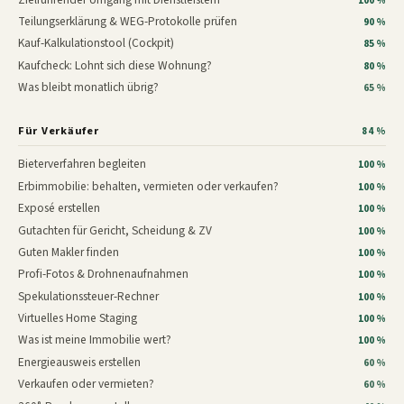
100 %
Teilungserklärung & WEG-Protokolle prüfen
90 %
Kauf-Kalkulationstool (Cockpit)
85 %
Kaufcheck: Lohnt sich diese Wohnung?
80 %
Was bleibt monatlich übrig?
65 %
Für Verkäufer
84 %
Bieterverfahren begleiten
100 %
Erbimmobilie: behalten, vermieten oder verkaufen?
100 %
Exposé erstellen
100 %
Gutachten für Gericht, Scheidung & ZV
100 %
Guten Makler finden
100 %
Profi-Fotos & Drohnenaufnahmen
100 %
Spekulationssteuer-Rechner
100 %
Virtuelles Home Staging
100 %
Was ist meine Immobilie wert?
100 %
Energieausweis erstellen
60 %
Verkaufen oder vermieten?
60 %