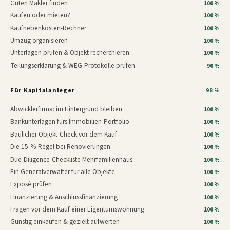
Guten Makler finden
100 %
Kaufen oder mieten?
100 %
Kaufnebenkosten-Rechner
100 %
Umzug organisieren
100 %
Unterlagen prüfen & Objekt recherchieren
100 %
Teilungserklärung & WEG-Protokolle prüfen
90 %
Für Kapitalanleger
98 %
Abwicklerfirma: im Hintergrund bleiben
100 %
Bankunterlagen fürs Immobilien-Portfolio
100 %
Baulicher Objekt-Check vor dem Kauf
100 %
Die 15-%-Regel bei Renovierungen
100 %
Due-Diligence-Checkliste Mehrfamilienhaus
100 %
Ein Generalverwalter für alle Objekte
100 %
Exposé prüfen
100 %
Finanzierung & Anschlussfinanzierung
100 %
Fragen vor dem Kauf einer Eigentumswohnung
100 %
Günstig einkaufen & gezielt aufwerten
100 %