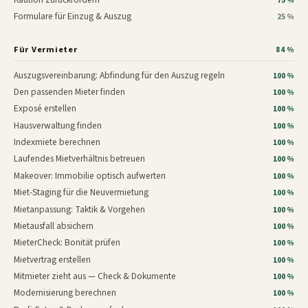
75 %
Formulare für Einzug & Auszug
25 %
Für Vermieter
84 %
Auszugsvereinbarung: Abfindung für den Auszug regeln
100 %
Den passenden Mieter finden
100 %
Exposé erstellen
100 %
Hausverwaltung finden
100 %
Indexmiete berechnen
100 %
Laufendes Mietverhältnis betreuen
100 %
Makeover: Immobilie optisch aufwerten
100 %
Miet-Staging für die Neuvermietung
100 %
Mietanpassung: Taktik & Vorgehen
100 %
Mietausfall absichern
100 %
MieterCheck: Bonität prüfen
100 %
Mietvertrag erstellen
100 %
Mitmieter zieht aus — Check & Dokumente
100 %
Modernisierung berechnen
100 %