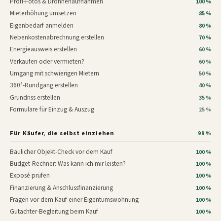
Profi-Fotos & Drohnenaufnahmen
100 %
Mieterhöhung umsetzen
85 %
Eigenbedarf anmelden
80 %
Nebenkostenabrechnung erstellen
70 %
Energieausweis erstellen
60 %
Verkaufen oder vermieten?
60 %
Umgang mit schwierigen Mietern
50 %
360°-Rundgang erstellen
40 %
Grundriss erstellen
35 %
Formulare für Einzug & Auszug
25 %
Für Käufer, die selbst einziehen
99 %
Baulicher Objekt-Check vor dem Kauf
100 %
Budget-Rechner: Was kann ich mir leisten?
100 %
Exposé prüfen
100 %
Finanzierung & Anschlussfinanzierung
100 %
Fragen vor dem Kauf einer Eigentumswohnung
100 %
Gutachter-Begleitung beim Kauf
100 %