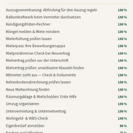
Auszugsvereinbarung: Abfindung für den Auszug regeln
100 %
Balkonkraftwerk beim Vermieter durchsetzen
100 %
Kündigungsfristen-Rechner
100 %
Mängel melden & Miete mindern
100 %
Mieterhöhung prüfen lassen
100 %
Mieterpass: Ihre Bewerbungsmappe
100 %
Mietpreisbremse-Check bei Neuvertrag
100 %
Mietvertrag prüfen vor der Unterschrift
100 %
Mietvertrag prüfen: unwirksame Klauseln finden
100 %
Mitmieter zieht aus — Check & Dokumente
100 %
Nebenkostenabrechnung prüfen lassen
100 %
Neue Mietwohnung finden
100 %
Räumungsklage & Mietschulden: Erste Hilfe
100 %
Umzug organisieren
100 %
Untervermietung & Untermietvertrag
100 %
Wohngeld- & WBS-Check
100 %
Eigenbedarf anmelden
80 %
Kaution zurückfordern