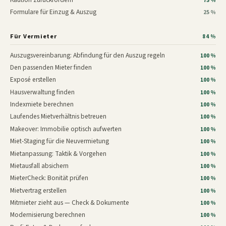
75 %
Formulare für Einzug & Auszug
25 %
Für Vermieter
84 %
Auszugsvereinbarung: Abfindung für den Auszug regeln
100 %
Den passenden Mieter finden
100 %
Exposé erstellen
100 %
Hausverwaltung finden
100 %
Indexmiete berechnen
100 %
Laufendes Mietverhältnis betreuen
100 %
Makeover: Immobilie optisch aufwerten
100 %
Miet-Staging für die Neuvermietung
100 %
Mietanpassung: Taktik & Vorgehen
100 %
Mietausfall absichern
100 %
MieterCheck: Bonität prüfen
100 %
Mietvertrag erstellen
100 %
Mitmieter zieht aus — Check & Dokumente
100 %
Modernisierung berechnen
100 %