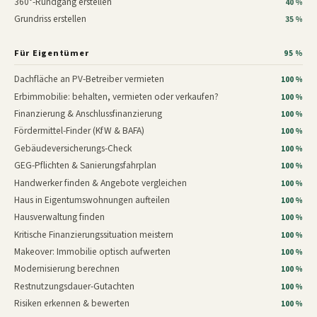
360°-Rundgang erstellen
40 %
Grundriss erstellen
35 %
Für Eigentümer
95 %
Dachfläche an PV-Betreiber vermieten
100 %
Erbimmobilie: behalten, vermieten oder verkaufen?
100 %
Finanzierung & Anschlussfinanzierung
100 %
Fördermittel-Finder (KfW & BAFA)
100 %
Gebäudeversicherungs-Check
100 %
GEG-Pflichten & Sanierungsfahrplan
100 %
Handwerker finden & Angebote vergleichen
100 %
Haus in Eigentumswohnungen aufteilen
100 %
Hausverwaltung finden
100 %
Kritische Finanzierungssituation meistern
100 %
Makeover: Immobilie optisch aufwerten
100 %
Modernisierung berechnen
100 %
Restnutzungsdauer-Gutachten
100 %
Risiken erkennen & bewerten
100 %