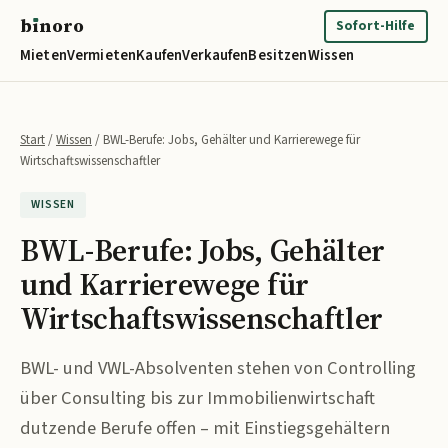
b
ı
noro
binoro
Sofort-Hilfe
Mieten
Vermieten
Kaufen
Verkaufen
Besitzen
Wissen
Start
/
Wissen
/
BWL-Berufe: Jobs, Gehälter und Karrierewege für
Wirtschaftswissenschaftler
WISSEN
BWL-Berufe: Jobs, Gehälter
und Karrierewege für
Wirtschaftswissenschaftler
BWL- und VWL-Absolventen stehen von Controlling
über Consulting bis zur Immobilienwirtschaft
dutzende Berufe offen – mit Einstiegsgehältern