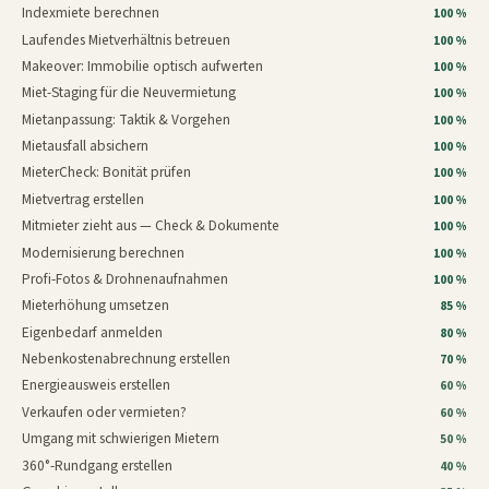
Indexmiete berechnen
100 %
Laufendes Mietverhältnis betreuen
100 %
Makeover: Immobilie optisch aufwerten
100 %
Miet-Staging für die Neuvermietung
100 %
Mietanpassung: Taktik & Vorgehen
100 %
Mietausfall absichern
100 %
MieterCheck: Bonität prüfen
100 %
Mietvertrag erstellen
100 %
Mitmieter zieht aus — Check & Dokumente
100 %
Modernisierung berechnen
100 %
Profi-Fotos & Drohnenaufnahmen
100 %
Mieterhöhung umsetzen
85 %
Eigenbedarf anmelden
80 %
Nebenkostenabrechnung erstellen
70 %
Energieausweis erstellen
60 %
Verkaufen oder vermieten?
60 %
Umgang mit schwierigen Mietern
50 %
360°-Rundgang erstellen
40 %