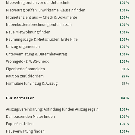
Mietvertrag prüfen vor der Unterschrift
100 %
Mietvertrag prüfen: unwirksame Klauseln finden
100 %
Mitmieter zieht aus — Check & Dokumente
100 %
Nebenkostenabrechnung prüfen lassen
100 %
Neue Mietwohnung finden
100 %
Räumungsklage & Mietschulden: Erste Hilfe
100 %
Umzug organisieren
100 %
Untervermietung & Untermietvertrag
100 %
Wohngeld- & WBS-Check
100 %
Eigenbedarf anmelden
80 %
Kaution zurückfordern
75 %
Formulare für Einzug & Auszug
25 %
Für Vermieter
84 %
Auszugsvereinbarung: Abfindung für den Auszug regeln
100 %
Den passenden Mieter finden
100 %
Exposé erstellen
100 %
Hausverwaltung finden
100 %