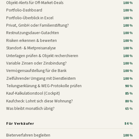
Objekt-Alerts für Off-Market-Deals
100 %
Portfolio-Dashboard
100 %
Portfolio-Überblick in Excel
100 %
Privat, GmbH oder Familienstiftung?
100 %
Restnutzungsdauer-Gutachten
100 %
Risiken erkennen & bewerten
100 %
Standort- & Mietpreisanalyse
100 %
Unterlagen prüfen & Objekt recherchieren
100 %
Variable Zinsen oder Zinsbindung?
100 %
Vermögensaufstellung für die Bank
100 %
Zielführender Umgang mit Dienstleistern
100 %
Teilungserklärung & WEG-Protokolle prüfen
90 %
Kauf-Kalkulationstool (Cockpit)
85 %
Kaufcheck: Lohnt sich diese Wohnung?
80 %
Was bleibt monatlich übrig?
65 %
Für Verkäufer
84 %
Bieterverfahren begleiten
100 %