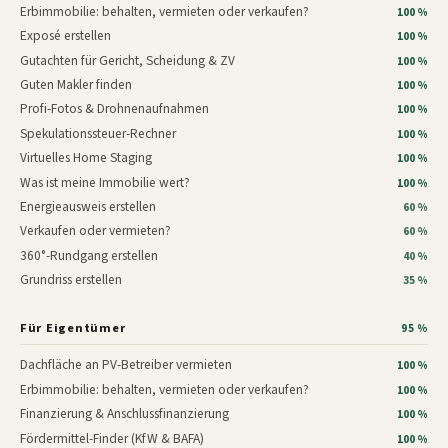
Erbimmobilie: behalten, vermieten oder verkaufen?
100 %
Exposé erstellen
100 %
Gutachten für Gericht, Scheidung & ZV
100 %
Guten Makler finden
100 %
Profi-Fotos & Drohnenaufnahmen
100 %
Spekulationssteuer-Rechner
100 %
Virtuelles Home Staging
100 %
Was ist meine Immobilie wert?
100 %
Energieausweis erstellen
60 %
Verkaufen oder vermieten?
60 %
360°-Rundgang erstellen
40 %
Grundriss erstellen
35 %
Für Eigentümer
95 %
Dachfläche an PV-Betreiber vermieten
100 %
Erbimmobilie: behalten, vermieten oder verkaufen?
100 %
Finanzierung & Anschlussfinanzierung
100 %
Fördermittel-Finder (KfW & BAFA)
100 %