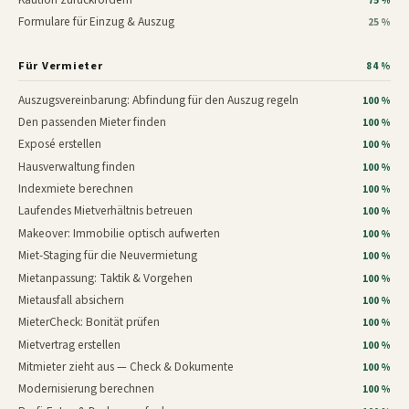
75 %
Formulare für Einzug & Auszug
25 %
Für Vermieter
84 %
Auszugsvereinbarung: Abfindung für den Auszug regeln
100 %
Den passenden Mieter finden
100 %
Exposé erstellen
100 %
Hausverwaltung finden
100 %
Indexmiete berechnen
100 %
Laufendes Mietverhältnis betreuen
100 %
Makeover: Immobilie optisch aufwerten
100 %
Miet-Staging für die Neuvermietung
100 %
Mietanpassung: Taktik & Vorgehen
100 %
Mietausfall absichern
100 %
MieterCheck: Bonität prüfen
100 %
Mietvertrag erstellen
100 %
Mitmieter zieht aus — Check & Dokumente
100 %
Modernisierung berechnen
100 %