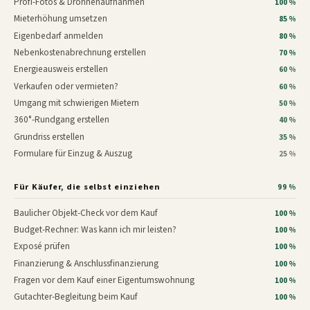
Profi-Fotos & Drohnenaufnahmen
100 %
Mieterhöhung umsetzen
85 %
Eigenbedarf anmelden
80 %
Nebenkostenabrechnung erstellen
70 %
Energieausweis erstellen
60 %
Verkaufen oder vermieten?
60 %
Umgang mit schwierigen Mietern
50 %
360°-Rundgang erstellen
40 %
Grundriss erstellen
35 %
Formulare für Einzug & Auszug
25 %
Für Käufer, die selbst einziehen
99 %
Baulicher Objekt-Check vor dem Kauf
100 %
Budget-Rechner: Was kann ich mir leisten?
100 %
Exposé prüfen
100 %
Finanzierung & Anschlussfinanzierung
100 %
Fragen vor dem Kauf einer Eigentumswohnung
100 %
Gutachter-Begleitung beim Kauf
100 %