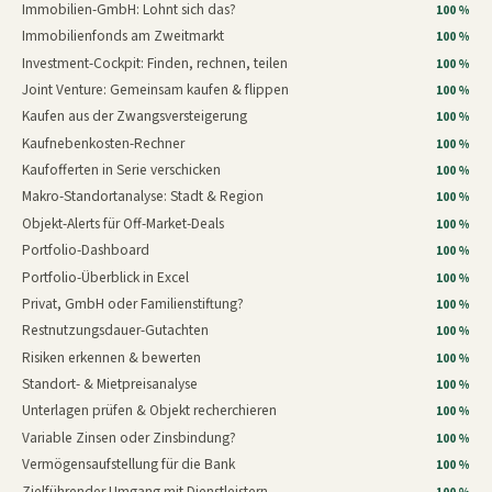
Immobilien-GmbH: Lohnt sich das?
100 %
Immobilienfonds am Zweitmarkt
100 %
Investment-Cockpit: Finden, rechnen, teilen
100 %
Joint Venture: Gemeinsam kaufen & flippen
100 %
Kaufen aus der Zwangsversteigerung
100 %
Kaufnebenkosten-Rechner
100 %
Kaufofferten in Serie verschicken
100 %
Makro-Standortanalyse: Stadt & Region
100 %
Objekt-Alerts für Off-Market-Deals
100 %
Portfolio-Dashboard
100 %
Portfolio-Überblick in Excel
100 %
Privat, GmbH oder Familienstiftung?
100 %
Restnutzungsdauer-Gutachten
100 %
Risiken erkennen & bewerten
100 %
Standort- & Mietpreisanalyse
100 %
Unterlagen prüfen & Objekt recherchieren
100 %
Variable Zinsen oder Zinsbindung?
100 %
Vermögensaufstellung für die Bank
100 %
Zielführender Umgang mit Dienstleistern