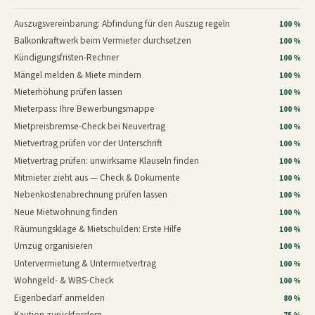
Auszugsvereinbarung: Abfindung für den Auszug regeln
100 %
Balkonkraftwerk beim Vermieter durchsetzen
100 %
Kündigungsfristen-Rechner
100 %
Mängel melden & Miete mindern
100 %
Mieterhöhung prüfen lassen
100 %
Mieterpass: Ihre Bewerbungsmappe
100 %
Mietpreisbremse-Check bei Neuvertrag
100 %
Mietvertrag prüfen vor der Unterschrift
100 %
Mietvertrag prüfen: unwirksame Klauseln finden
100 %
Mitmieter zieht aus — Check & Dokumente
100 %
Nebenkostenabrechnung prüfen lassen
100 %
Neue Mietwohnung finden
100 %
Räumungsklage & Mietschulden: Erste Hilfe
100 %
Umzug organisieren
100 %
Untervermietung & Untermietvertrag
100 %
Wohngeld- & WBS-Check
100 %
Eigenbedarf anmelden
80 %
Kaution zurückfordern