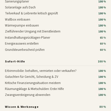
Sanierungsplaner
100 %
Solaranlage aufs Dach
100 %
Teilverkauf & Leibrente kritisch geprüft
100 %
Wallbox einbauen
100 %
Wärmepumpe einbauen
100 %
Zielführender Umgang mit Dienstleistern
100 %
Instandhaltungsrücklagen-Planer
65 %
Energieausweis erstellen
60 %
Grundsteuerbescheid prüfen
60 %
Sofort-Hilfe
100 %
Erbimmobilie: behalten, vermieten oder verkaufen?
100 %
Gutachten für Gericht, Scheidung & ZV
100 %
Kritische Finanzierungssituation meistern
100 %
Räumungsklage & Mietschulden: Erste Hilfe
100 %
Zwangsversteigerung abwenden
100 %
Wissen & Werkzeuge
80 %