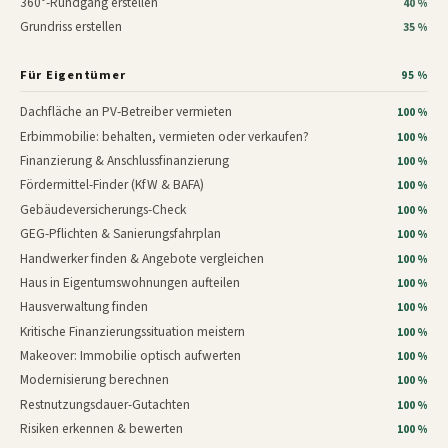
360°-Rundgang erstellen
40 %
Grundriss erstellen
35 %
Für Eigentümer
95 %
Dachfläche an PV-Betreiber vermieten
100 %
Erbimmobilie: behalten, vermieten oder verkaufen?
100 %
Finanzierung & Anschlussfinanzierung
100 %
Fördermittel-Finder (KfW & BAFA)
100 %
Gebäudeversicherungs-Check
100 %
GEG-Pflichten & Sanierungsfahrplan
100 %
Handwerker finden & Angebote vergleichen
100 %
Haus in Eigentumswohnungen aufteilen
100 %
Hausverwaltung finden
100 %
Kritische Finanzierungssituation meistern
100 %
Makeover: Immobilie optisch aufwerten
100 %
Modernisierung berechnen
100 %
Restnutzungsdauer-Gutachten
100 %
Risiken erkennen & bewerten
100 %