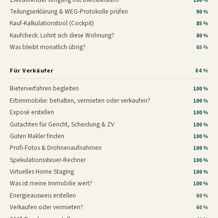
100 %
Teilungserklärung & WEG-Protokolle prüfen
90 %
Kauf-Kalkulationstool (Cockpit)
85 %
Kaufcheck: Lohnt sich diese Wohnung?
80 %
Was bleibt monatlich übrig?
65 %
Für Verkäufer
84 %
Bieterverfahren begleiten
100 %
Erbimmobilie: behalten, vermieten oder verkaufen?
100 %
Exposé erstellen
100 %
Gutachten für Gericht, Scheidung & ZV
100 %
Guten Makler finden
100 %
Profi-Fotos & Drohnenaufnahmen
100 %
Spekulationssteuer-Rechner
100 %
Virtuelles Home Staging
100 %
Was ist meine Immobilie wert?
100 %
Energieausweis erstellen
60 %
Verkaufen oder vermieten?
60 %