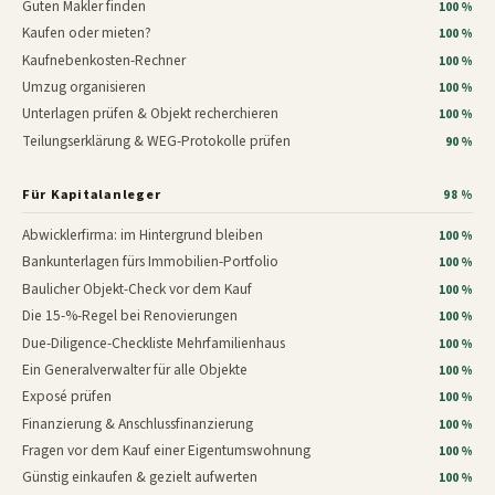
Guten Makler finden
100 %
Kaufen oder mieten?
100 %
Kaufnebenkosten-Rechner
100 %
Umzug organisieren
100 %
Unterlagen prüfen & Objekt recherchieren
100 %
Teilungserklärung & WEG-Protokolle prüfen
90 %
Für Kapitalanleger
98 %
Abwicklerfirma: im Hintergrund bleiben
100 %
Bankunterlagen fürs Immobilien-Portfolio
100 %
Baulicher Objekt-Check vor dem Kauf
100 %
Die 15-%-Regel bei Renovierungen
100 %
Due-Diligence-Checkliste Mehrfamilienhaus
100 %
Ein Generalverwalter für alle Objekte
100 %
Exposé prüfen
100 %
Finanzierung & Anschlussfinanzierung
100 %
Fragen vor dem Kauf einer Eigentumswohnung
100 %
Günstig einkaufen & gezielt aufwerten
100 %