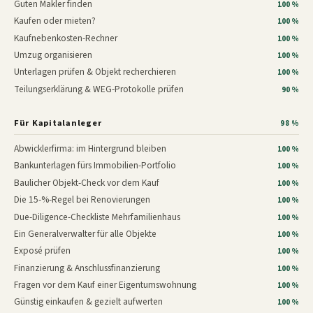
Guten Makler finden
100 %
Kaufen oder mieten?
100 %
Kaufnebenkosten-Rechner
100 %
Umzug organisieren
100 %
Unterlagen prüfen & Objekt recherchieren
100 %
Teilungserklärung & WEG-Protokolle prüfen
90 %
Für Kapitalanleger
98 %
Abwicklerfirma: im Hintergrund bleiben
100 %
Bankunterlagen fürs Immobilien-Portfolio
100 %
Baulicher Objekt-Check vor dem Kauf
100 %
Die 15-%-Regel bei Renovierungen
100 %
Due-Diligence-Checkliste Mehrfamilienhaus
100 %
Ein Generalverwalter für alle Objekte
100 %
Exposé prüfen
100 %
Finanzierung & Anschlussfinanzierung
100 %
Fragen vor dem Kauf einer Eigentumswohnung
100 %
Günstig einkaufen & gezielt aufwerten
100 %