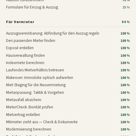
75 %
Formulare für Einzug & Auszug
25 %
Für Vermieter
84 %
Auszugsvereinbarung: Abfindung für den Auszug regeln
100 %
Den passenden Mieter finden
100 %
Exposé erstellen
100 %
Hausverwaltung finden
100 %
Indexmiete berechnen
100 %
Laufendes Mietverhältnis betreuen
100 %
Makeover: Immobilie optisch aufwerten
100 %
Miet-Staging für die Neuvermietung
100 %
Mietanpassung: Taktik & Vorgehen
100 %
Mietausfall absichern
100 %
MieterCheck: Bonität prüfen
100 %
Mietvertrag erstellen
100 %
Mitmieter zieht aus — Check & Dokumente
100 %
Modernisierung berechnen
100 %