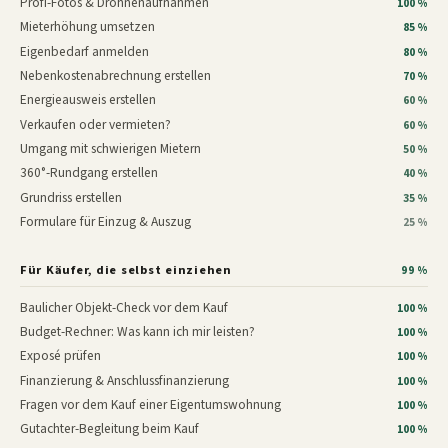
Profi-Fotos & Drohnenaufnahmen
100 %
Mieterhöhung umsetzen
85 %
Eigenbedarf anmelden
80 %
Nebenkostenabrechnung erstellen
70 %
Energieausweis erstellen
60 %
Verkaufen oder vermieten?
60 %
Umgang mit schwierigen Mietern
50 %
360°-Rundgang erstellen
40 %
Grundriss erstellen
35 %
Formulare für Einzug & Auszug
25 %
Für Käufer, die selbst einziehen
99 %
Baulicher Objekt-Check vor dem Kauf
100 %
Budget-Rechner: Was kann ich mir leisten?
100 %
Exposé prüfen
100 %
Finanzierung & Anschlussfinanzierung
100 %
Fragen vor dem Kauf einer Eigentumswohnung
100 %
Gutachter-Begleitung beim Kauf
100 %