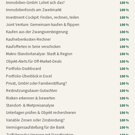
Immobilien-GmbH: Lohnt sich das?
100 %
Immobilienfonds am Zweitmarkt
100 %
Investment-Cockpit: Finden, rechnen, teilen
100 %
Joint Venture: Gemeinsam kaufen & flippen
100 %
Kaufen aus der Zwangsversteigerung
100 %
Kaufnebenkosten-Rechner
100 %
Kaufofferten in Serie verschicken
100 %
Makro-Standortanalyse: Stadt & Region
100 %
Objekt-Alerts für Off-Market-Deals
100 %
Portfolio-Dashboard
100 %
Portfolio-Überblick in Excel
100 %
Privat, GmbH oder Familienstiftung?
100 %
Restnutzungsdauer-Gutachten
100 %
Risiken erkennen & bewerten
100 %
Standort- & Mietpreisanalyse
100 %
Unterlagen prüfen & Objekt recherchieren
100 %
Variable Zinsen oder Zinsbindung?
100 %
Vermögensaufstellung für die Bank
100 %
Zielführender Umgang mit Dienstleistern