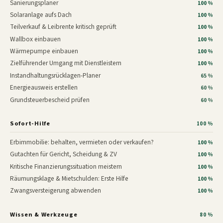
Sanierungsplaner
100 %
Solaranlage aufs Dach
100 %
Teilverkauf & Leibrente kritisch geprüft
100 %
Wallbox einbauen
100 %
Wärmepumpe einbauen
100 %
Zielführender Umgang mit Dienstleistern
100 %
Instandhaltungsrücklagen-Planer
65 %
Energieausweis erstellen
60 %
Grundsteuerbescheid prüfen
60 %
Sofort-Hilfe
100 %
Erbimmobilie: behalten, vermieten oder verkaufen?
100 %
Gutachten für Gericht, Scheidung & ZV
100 %
Kritische Finanzierungssituation meistern
100 %
Räumungsklage & Mietschulden: Erste Hilfe
100 %
Zwangsversteigerung abwenden
100 %
Wissen & Werkzeuge
80 %