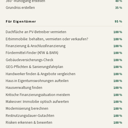
360°-Rundgang erstellen
40 %
Grundriss erstellen
35 %
Für Eigentümer
95 %
Dachfläche an PV-Betreiber vermieten
100 %
Erbimmobilie: behalten, vermieten oder verkaufen?
100 %
Finanzierung & Anschlussfinanzierung
100 %
Fördermittel-Finder (KfW & BAFA)
100 %
Gebäudeversicherungs-Check
100 %
GEG-Pflichten & Sanierungsfahrplan
100 %
Handwerker finden & Angebote vergleichen
100 %
Haus in Eigentumswohnungen aufteilen
100 %
Hausverwaltung finden
100 %
Kritische Finanzierungssituation meistern
100 %
Makeover: Immobilie optisch aufwerten
100 %
Modernisierung berechnen
100 %
Restnutzungsdauer-Gutachten
100 %
Risiken erkennen & bewerten
100 %