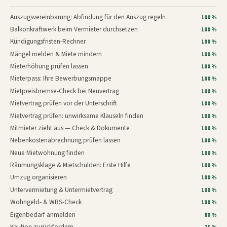
Auszugsvereinbarung: Abfindung für den Auszug regeln
100 %
Balkonkraftwerk beim Vermieter durchsetzen
100 %
Kündigungsfristen-Rechner
100 %
Mängel melden & Miete mindern
100 %
Mieterhöhung prüfen lassen
100 %
Mieterpass: Ihre Bewerbungsmappe
100 %
Mietpreisbremse-Check bei Neuvertrag
100 %
Mietvertrag prüfen vor der Unterschrift
100 %
Mietvertrag prüfen: unwirksame Klauseln finden
100 %
Mitmieter zieht aus — Check & Dokumente
100 %
Nebenkostenabrechnung prüfen lassen
100 %
Neue Mietwohnung finden
100 %
Räumungsklage & Mietschulden: Erste Hilfe
100 %
Umzug organisieren
100 %
Untervermietung & Untermietvertrag
100 %
Wohngeld- & WBS-Check
100 %
Eigenbedarf anmelden
80 %
Kaution zurückfordern