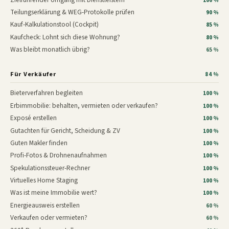
100 %
Teilungserklärung & WEG-Protokolle prüfen
90 %
Kauf-Kalkulationstool (Cockpit)
85 %
Kaufcheck: Lohnt sich diese Wohnung?
80 %
Was bleibt monatlich übrig?
65 %
Für Verkäufer
84 %
Bieterverfahren begleiten
100 %
Erbimmobilie: behalten, vermieten oder verkaufen?
100 %
Exposé erstellen
100 %
Gutachten für Gericht, Scheidung & ZV
100 %
Guten Makler finden
100 %
Profi-Fotos & Drohnenaufnahmen
100 %
Spekulationssteuer-Rechner
100 %
Virtuelles Home Staging
100 %
Was ist meine Immobilie wert?
100 %
Energieausweis erstellen
60 %
Verkaufen oder vermieten?
60 %