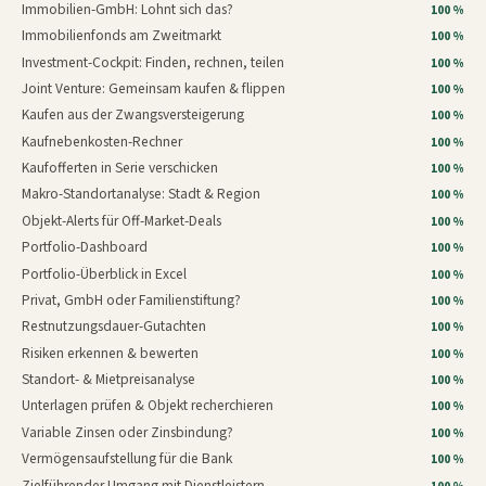
Immobilien-GmbH: Lohnt sich das?
100 %
Immobilienfonds am Zweitmarkt
100 %
Investment-Cockpit: Finden, rechnen, teilen
100 %
Joint Venture: Gemeinsam kaufen & flippen
100 %
Kaufen aus der Zwangsversteigerung
100 %
Kaufnebenkosten-Rechner
100 %
Kaufofferten in Serie verschicken
100 %
Makro-Standortanalyse: Stadt & Region
100 %
Objekt-Alerts für Off-Market-Deals
100 %
Portfolio-Dashboard
100 %
Portfolio-Überblick in Excel
100 %
Privat, GmbH oder Familienstiftung?
100 %
Restnutzungsdauer-Gutachten
100 %
Risiken erkennen & bewerten
100 %
Standort- & Mietpreisanalyse
100 %
Unterlagen prüfen & Objekt recherchieren
100 %
Variable Zinsen oder Zinsbindung?
100 %
Vermögensaufstellung für die Bank
100 %
Zielführender Umgang mit Dienstleistern