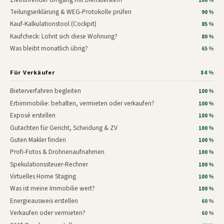
100 %
Teilungserklärung & WEG-Protokolle prüfen
90 %
Kauf-Kalkulationstool (Cockpit)
85 %
Kaufcheck: Lohnt sich diese Wohnung?
80 %
Was bleibt monatlich übrig?
65 %
Für Verkäufer
84 %
Bieterverfahren begleiten
100 %
Erbimmobilie: behalten, vermieten oder verkaufen?
100 %
Exposé erstellen
100 %
Gutachten für Gericht, Scheidung & ZV
100 %
Guten Makler finden
100 %
Profi-Fotos & Drohnenaufnahmen
100 %
Spekulationssteuer-Rechner
100 %
Virtuelles Home Staging
100 %
Was ist meine Immobilie wert?
100 %
Energieausweis erstellen
60 %
Verkaufen oder vermieten?
60 %