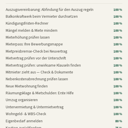
Auszugsvereinbarung: Abfindung für den Auszug regeln
100 %
Balkonkraftwerk beim Vermieter durchsetzen
100 %
Kündigungsfristen-Rechner
100 %
Mängel melden & Miete mindern
100 %
Mieterhöhung prüfen lassen
100 %
Mieterpass: Ihre Bewerbungsmappe
100 %
Mietpreisbremse-Check bei Neuvertrag
100 %
Mietvertrag prüfen vor der Unterschrift
100 %
Mietvertrag prüfen: unwirksame Klauseln finden
100 %
Mitmieter zieht aus — Check & Dokumente
100 %
Nebenkostenabrechnung prüfen lassen
100 %
Neue Mietwohnung finden
100 %
Räumungsklage & Mietschulden: Erste Hilfe
100 %
Umzug organisieren
100 %
Untervermietung & Untermietvertrag
100 %
Wohngeld- & WBS-Check
100 %
Eigenbedarf anmelden
80 %
Kaution zurückfordern