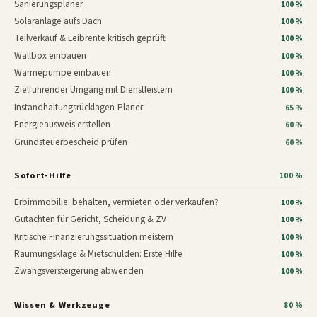
Sanierungsplaner
100 %
Solaranlage aufs Dach
100 %
Teilverkauf & Leibrente kritisch geprüft
100 %
Wallbox einbauen
100 %
Wärmepumpe einbauen
100 %
Zielführender Umgang mit Dienstleistern
100 %
Instandhaltungsrücklagen-Planer
65 %
Energieausweis erstellen
60 %
Grundsteuerbescheid prüfen
60 %
Sofort-Hilfe
100 %
Erbimmobilie: behalten, vermieten oder verkaufen?
100 %
Gutachten für Gericht, Scheidung & ZV
100 %
Kritische Finanzierungssituation meistern
100 %
Räumungsklage & Mietschulden: Erste Hilfe
100 %
Zwangsversteigerung abwenden
100 %
Wissen & Werkzeuge
80 %