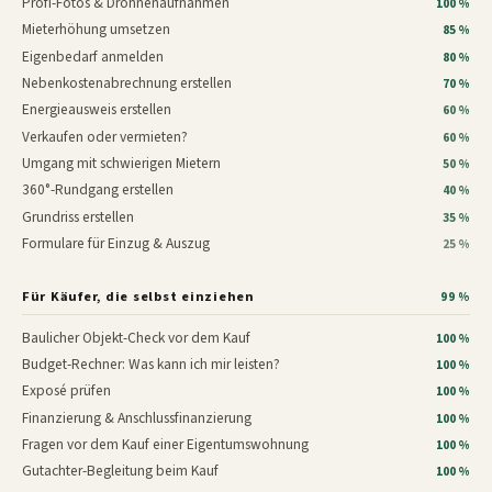
Profi-Fotos & Drohnenaufnahmen
100 %
Mieterhöhung umsetzen
85 %
Eigenbedarf anmelden
80 %
Nebenkostenabrechnung erstellen
70 %
Energieausweis erstellen
60 %
Verkaufen oder vermieten?
60 %
Umgang mit schwierigen Mietern
50 %
360°-Rundgang erstellen
40 %
Grundriss erstellen
35 %
Formulare für Einzug & Auszug
25 %
Für Käufer, die selbst einziehen
99 %
Baulicher Objekt-Check vor dem Kauf
100 %
Budget-Rechner: Was kann ich mir leisten?
100 %
Exposé prüfen
100 %
Finanzierung & Anschlussfinanzierung
100 %
Fragen vor dem Kauf einer Eigentumswohnung
100 %
Gutachter-Begleitung beim Kauf
100 %