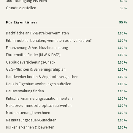
360°-Rundgang erstellen
40 %
Grundriss erstellen
35 %
Für Eigentümer
95 %
Dachfläche an PV-Betreiber vermieten
100 %
Erbimmobilie: behalten, vermieten oder verkaufen?
100 %
Finanzierung & Anschlussfinanzierung
100 %
Fördermittel-Finder (KfW & BAFA)
100 %
Gebäudeversicherungs-Check
100 %
GEG-Pflichten & Sanierungsfahrplan
100 %
Handwerker finden & Angebote vergleichen
100 %
Haus in Eigentumswohnungen aufteilen
100 %
Hausverwaltung finden
100 %
Kritische Finanzierungssituation meistern
100 %
Makeover: Immobilie optisch aufwerten
100 %
Modernisierung berechnen
100 %
Restnutzungsdauer-Gutachten
100 %
Risiken erkennen & bewerten
100 %