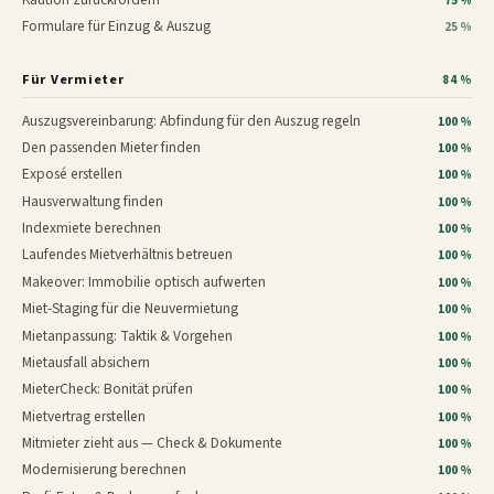
75 %
Formulare für Einzug & Auszug
25 %
Für Vermieter
84 %
Auszugsvereinbarung: Abfindung für den Auszug regeln
100 %
Den passenden Mieter finden
100 %
Exposé erstellen
100 %
Hausverwaltung finden
100 %
Indexmiete berechnen
100 %
Laufendes Mietverhältnis betreuen
100 %
Makeover: Immobilie optisch aufwerten
100 %
Miet-Staging für die Neuvermietung
100 %
Mietanpassung: Taktik & Vorgehen
100 %
Mietausfall absichern
100 %
MieterCheck: Bonität prüfen
100 %
Mietvertrag erstellen
100 %
Mitmieter zieht aus — Check & Dokumente
100 %
Modernisierung berechnen
100 %