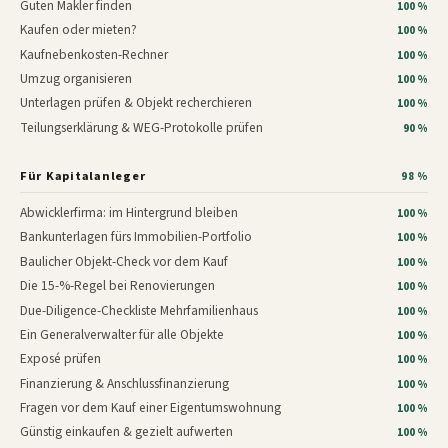
Guten Makler finden
100 %
Kaufen oder mieten?
100 %
Kaufnebenkosten-Rechner
100 %
Umzug organisieren
100 %
Unterlagen prüfen & Objekt recherchieren
100 %
Teilungserklärung & WEG-Protokolle prüfen
90 %
Für Kapitalanleger
98 %
Abwicklerfirma: im Hintergrund bleiben
100 %
Bankunterlagen fürs Immobilien-Portfolio
100 %
Baulicher Objekt-Check vor dem Kauf
100 %
Die 15-%-Regel bei Renovierungen
100 %
Due-Diligence-Checkliste Mehrfamilienhaus
100 %
Ein Generalverwalter für alle Objekte
100 %
Exposé prüfen
100 %
Finanzierung & Anschlussfinanzierung
100 %
Fragen vor dem Kauf einer Eigentumswohnung
100 %
Günstig einkaufen & gezielt aufwerten
100 %