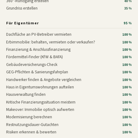
360°-Rundgang erstellen
40 %
Grundriss erstellen
35 %
Für Eigentümer
95 %
Dachfläche an PV-Betreiber vermieten
100 %
Erbimmobilie: behalten, vermieten oder verkaufen?
100 %
Finanzierung & Anschlussfinanzierung
100 %
Fördermittel-Finder (KfW & BAFA)
100 %
Gebäudeversicherungs-Check
100 %
GEG-Pflichten & Sanierungsfahrplan
100 %
Handwerker finden & Angebote vergleichen
100 %
Haus in Eigentumswohnungen aufteilen
100 %
Hausverwaltung finden
100 %
Kritische Finanzierungssituation meistern
100 %
Makeover: Immobilie optisch aufwerten
100 %
Modernisierung berechnen
100 %
Restnutzungsdauer-Gutachten
100 %
Risiken erkennen & bewerten
100 %