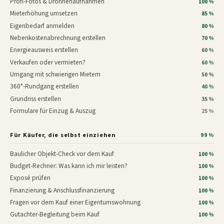
Profi-Fotos & Drohnenaufnahmen
100 %
Mieterhöhung umsetzen
85 %
Eigenbedarf anmelden
80 %
Nebenkostenabrechnung erstellen
70 %
Energieausweis erstellen
60 %
Verkaufen oder vermieten?
60 %
Umgang mit schwierigen Mietern
50 %
360°-Rundgang erstellen
40 %
Grundriss erstellen
35 %
Formulare für Einzug & Auszug
25 %
Für Käufer, die selbst einziehen
99 %
Baulicher Objekt-Check vor dem Kauf
100 %
Budget-Rechner: Was kann ich mir leisten?
100 %
Exposé prüfen
100 %
Finanzierung & Anschlussfinanzierung
100 %
Fragen vor dem Kauf einer Eigentumswohnung
100 %
Gutachter-Begleitung beim Kauf
100 %