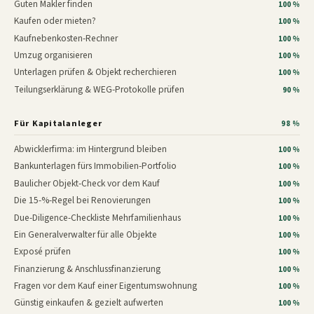
Guten Makler finden
100 %
Kaufen oder mieten?
100 %
Kaufnebenkosten-Rechner
100 %
Umzug organisieren
100 %
Unterlagen prüfen & Objekt recherchieren
100 %
Teilungserklärung & WEG-Protokolle prüfen
90 %
Für Kapitalanleger
98 %
Abwicklerfirma: im Hintergrund bleiben
100 %
Bankunterlagen fürs Immobilien-Portfolio
100 %
Baulicher Objekt-Check vor dem Kauf
100 %
Die 15-%-Regel bei Renovierungen
100 %
Due-Diligence-Checkliste Mehrfamilienhaus
100 %
Ein Generalverwalter für alle Objekte
100 %
Exposé prüfen
100 %
Finanzierung & Anschlussfinanzierung
100 %
Fragen vor dem Kauf einer Eigentumswohnung
100 %
Günstig einkaufen & gezielt aufwerten
100 %