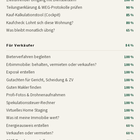
100 %
Teilungserklärung & WEG-Protokolle prüfen
90 %
Kauf-Kalkulationstool (Cockpit)
85 %
Kaufcheck: Lohnt sich diese Wohnung?
80 %
Was bleibt monatlich übrig?
65 %
Für Verkäufer
84 %
Bieterverfahren begleiten
100 %
Erbimmobilie: behalten, vermieten oder verkaufen?
100 %
Exposé erstellen
100 %
Gutachten für Gericht, Scheidung & ZV
100 %
Guten Makler finden
100 %
Profi-Fotos & Drohnenaufnahmen
100 %
Spekulationssteuer-Rechner
100 %
Virtuelles Home Staging
100 %
Was ist meine Immobilie wert?
100 %
Energieausweis erstellen
60 %
Verkaufen oder vermieten?
60 %