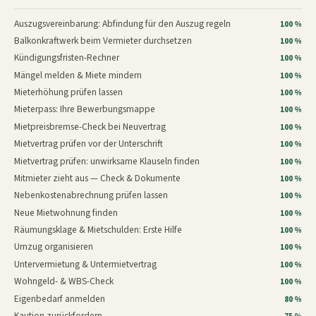
Auszugsvereinbarung: Abfindung für den Auszug regeln
100 %
Balkonkraftwerk beim Vermieter durchsetzen
100 %
Kündigungsfristen-Rechner
100 %
Mängel melden & Miete mindern
100 %
Mieterhöhung prüfen lassen
100 %
Mieterpass: Ihre Bewerbungsmappe
100 %
Mietpreisbremse-Check bei Neuvertrag
100 %
Mietvertrag prüfen vor der Unterschrift
100 %
Mietvertrag prüfen: unwirksame Klauseln finden
100 %
Mitmieter zieht aus — Check & Dokumente
100 %
Nebenkostenabrechnung prüfen lassen
100 %
Neue Mietwohnung finden
100 %
Räumungsklage & Mietschulden: Erste Hilfe
100 %
Umzug organisieren
100 %
Untervermietung & Untermietvertrag
100 %
Wohngeld- & WBS-Check
100 %
Eigenbedarf anmelden
80 %
Kaution zurückfordern