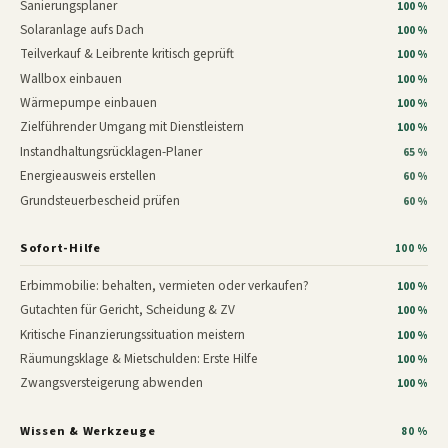
Sanierungsplaner
100 %
Solaranlage aufs Dach
100 %
Teilverkauf & Leibrente kritisch geprüft
100 %
Wallbox einbauen
100 %
Wärmepumpe einbauen
100 %
Zielführender Umgang mit Dienstleistern
100 %
Instandhaltungsrücklagen-Planer
65 %
Energieausweis erstellen
60 %
Grundsteuerbescheid prüfen
60 %
Sofort-Hilfe
100 %
Erbimmobilie: behalten, vermieten oder verkaufen?
100 %
Gutachten für Gericht, Scheidung & ZV
100 %
Kritische Finanzierungssituation meistern
100 %
Räumungsklage & Mietschulden: Erste Hilfe
100 %
Zwangsversteigerung abwenden
100 %
Wissen & Werkzeuge
80 %