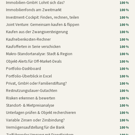
Immobilien-GmbH: Lohnt sich das?
100 %
Immobilienfonds am Zweitmarkt
100 %
Investment-Cockpit: Finden, rechnen, teilen
100 %
Joint Venture: Gemeinsam kaufen & flippen
100 %
Kaufen aus der Zwangsversteigerung
100 %
Kaufnebenkosten-Rechner
100 %
Kaufofferten in Serie verschicken
100 %
Makro-Standortanalyse: Stadt & Region
100 %
Objekt-Alerts für Off-Market-Deals
100 %
Portfolio-Dashboard
100 %
Portfolio-Überblick in Excel
100 %
Privat, GmbH oder Familienstiftung?
100 %
Restnutzungsdauer-Gutachten
100 %
Risiken erkennen & bewerten
100 %
Standort- & Mietpreisanalyse
100 %
Unterlagen prüfen & Objekt recherchieren
100 %
Variable Zinsen oder Zinsbindung?
100 %
Vermögensaufstellung für die Bank
100 %
Zielführender Umgang mit Dienstleistern