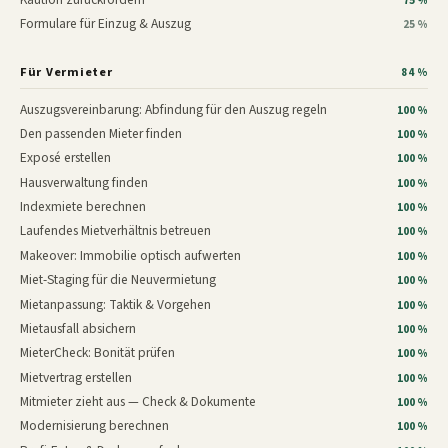
75 %
Formulare für Einzug & Auszug
25 %
Für Vermieter
84 %
Auszugsvereinbarung: Abfindung für den Auszug regeln
100 %
Den passenden Mieter finden
100 %
Exposé erstellen
100 %
Hausverwaltung finden
100 %
Indexmiete berechnen
100 %
Laufendes Mietverhältnis betreuen
100 %
Makeover: Immobilie optisch aufwerten
100 %
Miet-Staging für die Neuvermietung
100 %
Mietanpassung: Taktik & Vorgehen
100 %
Mietausfall absichern
100 %
MieterCheck: Bonität prüfen
100 %
Mietvertrag erstellen
100 %
Mitmieter zieht aus — Check & Dokumente
100 %
Modernisierung berechnen
100 %