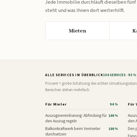
Jede Immobilie durchläuft dieselben fünf
steht und was Ihnen dort weiterhilft.
Mieten
K
ALLE SERVICES IM ÜBERBLICK
104 SERVICES · 93 
Prozent = grobe Schätzung des echten Umsetzungsstands: 
Bereichen stehen mehrfach.
Für Mieter
Für 
94 %
Auszugsvereinbarung: Abfindung für
Auszu
100 %
den Auszug regeln
den 
Balkonkraftwerk beim Vermieter
Den p
100 %
durchsetzen
Expos