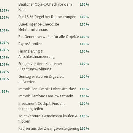
Baulicher Objekt-Check vor dem
100 %
Kauf
100 %
Die 15-%-Regel bei Renovierungen
100 %
100 %
Due-Diligence-Checkliste
100 %
Mehrfamilienhaus
100 %
Ein Generalverwalter für alle Objekte
100 %
100 %
Exposé prüfen
100 %
100 %
Finanzierung &
100 %
Anschlussfinanzierung
100 %
Fragen vor dem Kauf einer
100 %
100 %
Eigentumswohnung
100 %
Günstig einkaufen & gezielt
100 %
100 %
aufwerten
Immobilien-GmbH: Lohnt sich das?
100 %
90 %
Immobilienfonds am Zweitmarkt
100 %
Investment-Cockpit: Finden,
100 %
rechnen, teilen
Joint Venture: Gemeinsam kaufen &
100 %
flippen
Kaufen aus der Zwangsversteigerung
100 %