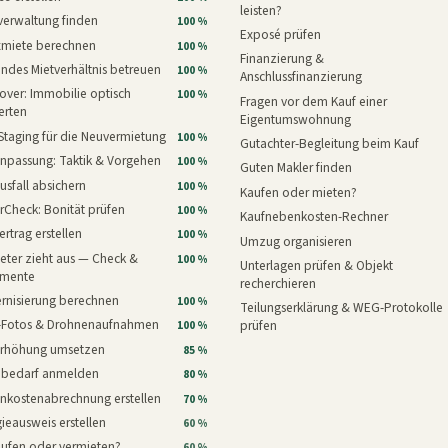
leisten?
verwaltung finden
100 %
Exposé prüfen
xmiete berechnen
100 %
Finanzierung &
ndes Mietverhältnis betreuen
100 %
Anschlussfinanzierung
ver: Immobilie optisch
100 %
Fragen vor dem Kauf einer
erten
Eigentumswohnung
Staging für die Neuvermietung
100 %
Gutachter-Begleitung beim Kauf
npassung: Taktik & Vorgehen
100 %
Guten Makler finden
usfall absichern
100 %
Kaufen oder mieten?
rCheck: Bonität prüfen
100 %
Kaufnebenkosten-Rechner
ertrag erstellen
100 %
Umzug organisieren
eter zieht aus — Check &
100 %
Unterlagen prüfen & Objekt
mente
recherchieren
rnisierung berechnen
100 %
Teilungserklärung & WEG-Protokolle
i-Fotos & Drohnenaufnahmen
prüfen
100 %
erhöhung umsetzen
85 %
nbedarf anmelden
80 %
nkostenabrechnung erstellen
70 %
ieausweis erstellen
60 %
aufen oder vermieten?
60 %