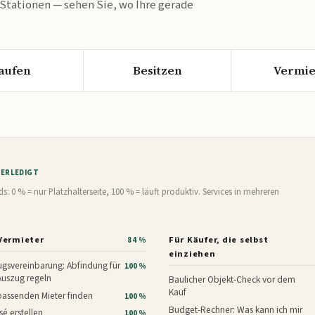
 Stationen — sehen Sie, wo Ihre gerade
aufen
Besitzen
Vermie
% ERLEDIGT
0 % = nur Platzhalterseite, 100 % = läuft produktiv. Services in mehreren
Vermieter
Für Käufer, die selbst
84 %
einziehen
gsvereinbarung: Abfindung für
100 %
Auszug regeln
Baulicher Objekt-Check vor dem
Kauf
assenden Mieter finden
100 %
Budget-Rechner: Was kann ich mir
é erstellen
100 %