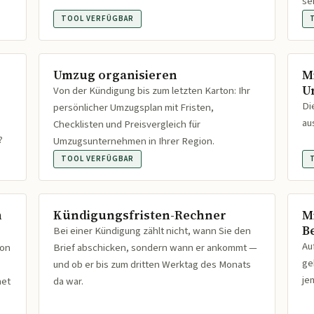
se
TOOL VERFÜGBAR
Umzug organisieren
M
U
Von der Kündigung bis zum letzten Karton: Ihr
Di
persönlicher Umzugsplan mit Fristen,
au
Checklisten und Preisvergleich für
?
Umzugsunternehmen in Ihrer Region.
TOOL VERFÜGBAR
n
Kündigungsfristen-Rechner
M
B
Bei einer Kündigung zählt nicht, wann Sie den
Au
ion
Brief abschicken, sondern wann er ankommt —
ge
und ob er bis zum dritten Werktag des Monats
je
net
da war.