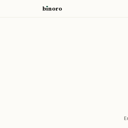
b
ı
noro
binoro
E