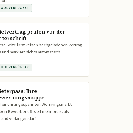
hen.
TOOL VERFÜGBAR
ietvertrag prüfen vor der
nterschrift
ese Seite liest keinen hochgeladenen Vertrag
s und markiert nichts automatisch.
TOOL VERFÜGBAR
ieterpass: Ihre
ewerbungsmappe
f einem angespannten Wohnungsmarkt
ben Bewerber oft weit mehr preis, als
mand verlangen darf.