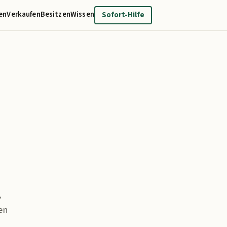
en
Verkaufen
Besitzen
Wissen
Sofort-Hilfe
,
en