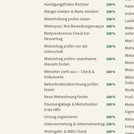
Kündigungsfristen-Rechner
100 %
Haus
Mängel melden & Miete mindern
100 %
Inde
Mieterhöhung prüfen lassen
100 %
Laufe
Mieterpass: Ihre Bewerbungsmappe
100 %
Makeo
Mietpreisbremse-Check bei
aufw
100 %
Neuvertrag
Miet-
Mietvertrag prüfen vor der
100 %
Mieta
Unterschrift
Mieta
Mietvertrag prüfen: unwirksame
100 %
Miete
Klauseln finden
Mietv
Mitmieter zieht aus — Check &
100 %
Dokumente
Mitmi
Doku
Nebenkostenabrechnung prüfen
100 %
lassen
Mode
Neue Mietwohnung finden
Prof
100 %
Räumungsklage & Mietschulden:
Miet
100 %
Erste Hilfe
Eige
Umzug organisieren
100 %
Nebe
Untervermietung & Untermietvertrag
100 %
Energ
Wohngeld- & WBS-Check
100 %
Verk