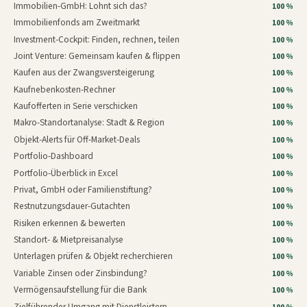
Immobilien-GmbH: Lohnt sich das?
100 %
Immobilienfonds am Zweitmarkt
100 %
Investment-Cockpit: Finden, rechnen, teilen
100 %
Joint Venture: Gemeinsam kaufen & flippen
100 %
Kaufen aus der Zwangsversteigerung
100 %
Kaufnebenkosten-Rechner
100 %
Kaufofferten in Serie verschicken
100 %
Makro-Standortanalyse: Stadt & Region
100 %
Objekt-Alerts für Off-Market-Deals
100 %
Portfolio-Dashboard
100 %
Portfolio-Überblick in Excel
100 %
Privat, GmbH oder Familienstiftung?
100 %
Restnutzungsdauer-Gutachten
100 %
Risiken erkennen & bewerten
100 %
Standort- & Mietpreisanalyse
100 %
Unterlagen prüfen & Objekt recherchieren
100 %
Variable Zinsen oder Zinsbindung?
100 %
Vermögensaufstellung für die Bank
100 %
Zielführender Umgang mit Dienstleistern