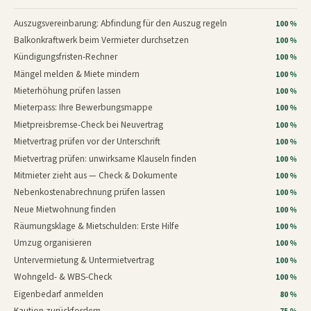
Auszugsvereinbarung: Abfindung für den Auszug regeln
100 %
Balkonkraftwerk beim Vermieter durchsetzen
100 %
Kündigungsfristen-Rechner
100 %
Mängel melden & Miete mindern
100 %
Mieterhöhung prüfen lassen
100 %
Mieterpass: Ihre Bewerbungsmappe
100 %
Mietpreisbremse-Check bei Neuvertrag
100 %
Mietvertrag prüfen vor der Unterschrift
100 %
Mietvertrag prüfen: unwirksame Klauseln finden
100 %
Mitmieter zieht aus — Check & Dokumente
100 %
Nebenkostenabrechnung prüfen lassen
100 %
Neue Mietwohnung finden
100 %
Räumungsklage & Mietschulden: Erste Hilfe
100 %
Umzug organisieren
100 %
Untervermietung & Untermietvertrag
100 %
Wohngeld- & WBS-Check
100 %
Eigenbedarf anmelden
80 %
Kaution zurückfordern