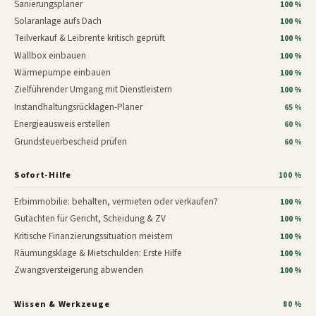
Sanierungsplaner
100 %
Solaranlage aufs Dach
100 %
Teilverkauf & Leibrente kritisch geprüft
100 %
Wallbox einbauen
100 %
Wärmepumpe einbauen
100 %
Zielführender Umgang mit Dienstleistern
100 %
Instandhaltungsrücklagen-Planer
65 %
Energieausweis erstellen
60 %
Grundsteuerbescheid prüfen
60 %
Sofort-Hilfe
100 %
Erbimmobilie: behalten, vermieten oder verkaufen?
100 %
Gutachten für Gericht, Scheidung & ZV
100 %
Kritische Finanzierungssituation meistern
100 %
Räumungsklage & Mietschulden: Erste Hilfe
100 %
Zwangsversteigerung abwenden
100 %
Wissen & Werkzeuge
80 %