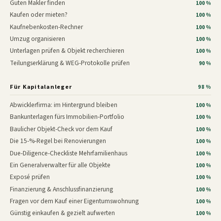
Guten Makler finden
100 %
Kaufen oder mieten?
100 %
Kaufnebenkosten-Rechner
100 %
Umzug organisieren
100 %
Unterlagen prüfen & Objekt recherchieren
100 %
Teilungserklärung & WEG-Protokolle prüfen
90 %
Für Kapitalanleger
98 %
Abwicklerfirma: im Hintergrund bleiben
100 %
Bankunterlagen fürs Immobilien-Portfolio
100 %
Baulicher Objekt-Check vor dem Kauf
100 %
Die 15-%-Regel bei Renovierungen
100 %
Due-Diligence-Checkliste Mehrfamilienhaus
100 %
Ein Generalverwalter für alle Objekte
100 %
Exposé prüfen
100 %
Finanzierung & Anschlussfinanzierung
100 %
Fragen vor dem Kauf einer Eigentumswohnung
100 %
Günstig einkaufen & gezielt aufwerten
100 %