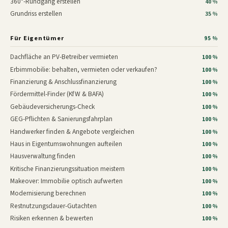
360°-Rundgang erstellen
40 %
Grundriss erstellen
35 %
Für Eigentümer
95 %
Dachfläche an PV-Betreiber vermieten
100 %
Erbimmobilie: behalten, vermieten oder verkaufen?
100 %
Finanzierung & Anschlussfinanzierung
100 %
Fördermittel-Finder (KfW & BAFA)
100 %
Gebäudeversicherungs-Check
100 %
GEG-Pflichten & Sanierungsfahrplan
100 %
Handwerker finden & Angebote vergleichen
100 %
Haus in Eigentumswohnungen aufteilen
100 %
Hausverwaltung finden
100 %
Kritische Finanzierungssituation meistern
100 %
Makeover: Immobilie optisch aufwerten
100 %
Modernisierung berechnen
100 %
Restnutzungsdauer-Gutachten
100 %
Risiken erkennen & bewerten
100 %