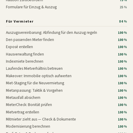
75 %
Formulare für Einzug & Auszug
25 %
Für Vermieter
84 %
Auszugsvereinbarung: Abfindung für den Auszug regeln
100 %
Den passenden Mieter finden
100 %
Exposé erstellen
100 %
Hausverwaltung finden
100 %
Indexmiete berechnen
100 %
Laufendes Mietverhältnis betreuen
100 %
Makeover: Immobilie optisch aufwerten
100 %
Miet-Staging für die Neuvermietung
100 %
Mietanpassung: Taktik & Vorgehen
100 %
Mietausfall absichern
100 %
MieterCheck: Bonität prüfen
100 %
Mietvertrag erstellen
100 %
Mitmieter zieht aus — Check & Dokumente
100 %
Modernisierung berechnen
100 %