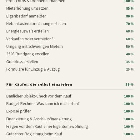
Profi-Fotos & Drohnenaufnahmen
100 %
Mieterhöhung umsetzen
85 %
Eigenbedarf anmelden
80 %
Nebenkostenabrechnung erstellen
70 %
Energieausweis erstellen
60 %
Verkaufen oder vermieten?
60 %
Umgang mit schwierigen Mietern
50 %
360°-Rundgang erstellen
40 %
Grundriss erstellen
35 %
Formulare für Einzug & Auszug
25 %
Für Käufer, die selbst einziehen
99 %
Baulicher Objekt-Check vor dem Kauf
100 %
Budget-Rechner: Was kann ich mir leisten?
100 %
Exposé prüfen
100 %
Finanzierung & Anschlussfinanzierung
100 %
Fragen vor dem Kauf einer Eigentumswohnung
100 %
Gutachter-Begleitung beim Kauf
100 %