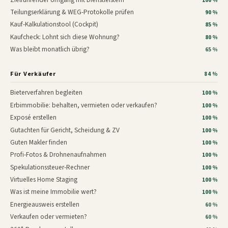
100 %
Teilungserklärung & WEG-Protokolle prüfen
90 %
Kauf-Kalkulationstool (Cockpit)
85 %
Kaufcheck: Lohnt sich diese Wohnung?
80 %
Was bleibt monatlich übrig?
65 %
Für Verkäufer
84 %
Bieterverfahren begleiten
100 %
Erbimmobilie: behalten, vermieten oder verkaufen?
100 %
Exposé erstellen
100 %
Gutachten für Gericht, Scheidung & ZV
100 %
Guten Makler finden
100 %
Profi-Fotos & Drohnenaufnahmen
100 %
Spekulationssteuer-Rechner
100 %
Virtuelles Home Staging
100 %
Was ist meine Immobilie wert?
100 %
Energieausweis erstellen
60 %
Verkaufen oder vermieten?
60 %