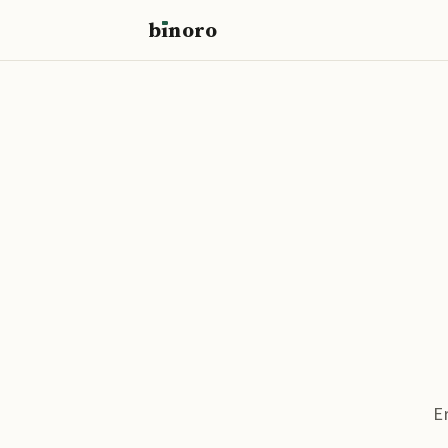
b
ı
noro
binoro
E