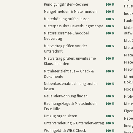
Kündigungsfristen-Rechner
100 %
Haus
Mängel melden & Miete mindern
100 %
Inde
Mieterhöhung prüfen lassen
100 %
Laufe
Mieterpass: Ihre Bewerbungsmappe
100 %
Makeo
Mietpreisbremse-Check bei
aufw
100 %
Neuvertrag
Miet-
Mietvertrag prüfen vor der
100 %
Mieta
Unterschrift
Mieta
Mietvertrag prüfen: unwirksame
100 %
Miete
Klauseln finden
Mietv
Mitmieter zieht aus — Check &
100 %
Dokumente
Mitmi
Doku
Nebenkostenabrechnung prüfen
100 %
lassen
Mode
Neue Mietwohnung finden
Prof
100 %
Räumungsklage & Mietschulden:
Miet
100 %
Erste Hilfe
Eige
Umzug organisieren
100 %
Nebe
Untervermietung & Untermietvertrag
100 %
Energ
Wohngeld- & WBS-Check
100 %
Verk