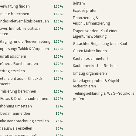
leisten?
verwaltung finden
100 %
Exposé prüfen
xmiete berechnen
100 %
Finanzierung &
ndes Mietverhältnis betreuen
100 %
Anschlussfinanzierung
ver: Immobilie optisch
100 %
Fragen vor dem Kauf einer
erten
Eigentumswohnung
Staging für die Neuvermietung
100 %
Gutachter-Begleitung beim Kauf
npassung: Taktik & Vorgehen
100 %
Guten Makler finden
usfall absichern
100 %
Kaufen oder mieten?
rCheck: Bonität prüfen
100 %
Kaufnebenkosten-Rechner
ertrag erstellen
100 %
Umzug organisieren
eter zieht aus — Check &
100 %
Unterlagen prüfen & Objekt
mente
recherchieren
rnisierung berechnen
100 %
Teilungserklärung & WEG-Protokolle
i-Fotos & Drohnenaufnahmen
prüfen
100 %
erhöhung umsetzen
85 %
nbedarf anmelden
80 %
nkostenabrechnung erstellen
70 %
ieausweis erstellen
60 %
aufen oder vermieten?
60 %