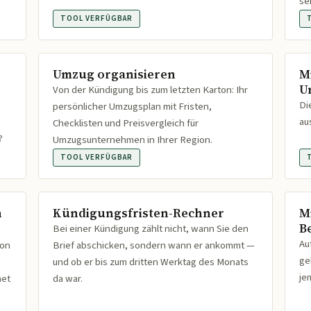
se
TOOL VERFÜGBAR
Umzug organisieren
M
U
Von der Kündigung bis zum letzten Karton: Ihr
Di
persönlicher Umzugsplan mit Fristen,
au
Checklisten und Preisvergleich für
?
Umzugsunternehmen in Ihrer Region.
TOOL VERFÜGBAR
n
Kündigungsfristen-Rechner
M
B
Bei einer Kündigung zählt nicht, wann Sie den
Au
ion
Brief abschicken, sondern wann er ankommt —
ge
und ob er bis zum dritten Werktag des Monats
je
net
da war.