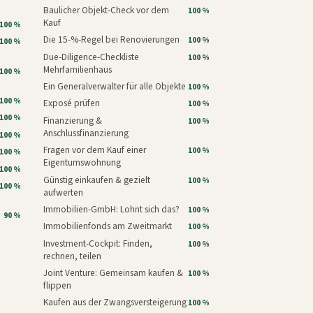
Baulicher Objekt-Check vor dem
100 %
Kauf
100 %
Die 15-%-Regel bei Renovierungen
100 %
100 %
Due-Diligence-Checkliste
100 %
Mehrfamilienhaus
100 %
Ein Generalverwalter für alle Objekte
100 %
100 %
Exposé prüfen
100 %
100 %
Finanzierung &
100 %
Anschlussfinanzierung
100 %
Fragen vor dem Kauf einer
100 %
100 %
Eigentumswohnung
100 %
Günstig einkaufen & gezielt
100 %
100 %
aufwerten
Immobilien-GmbH: Lohnt sich das?
100 %
90 %
Immobilienfonds am Zweitmarkt
100 %
Investment-Cockpit: Finden,
100 %
rechnen, teilen
Joint Venture: Gemeinsam kaufen &
100 %
flippen
Kaufen aus der Zwangsversteigerung
100 %