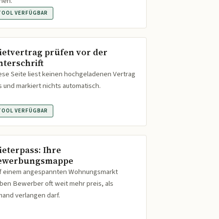
hen.
TOOL VERFÜGBAR
ietvertrag prüfen vor der
nterschrift
ese Seite liest keinen hochgeladenen Vertrag
s und markiert nichts automatisch.
TOOL VERFÜGBAR
ieterpass: Ihre
ewerbungsmappe
f einem angespannten Wohnungsmarkt
ben Bewerber oft weit mehr preis, als
mand verlangen darf.