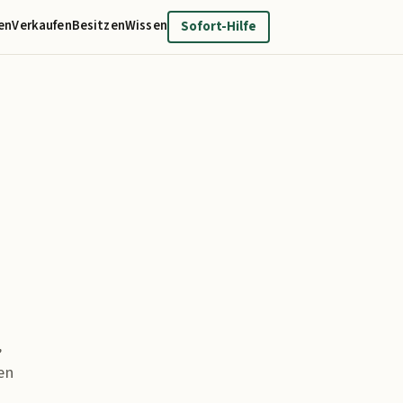
en
Verkaufen
Besitzen
Wissen
Sofort-Hilfe
,
en