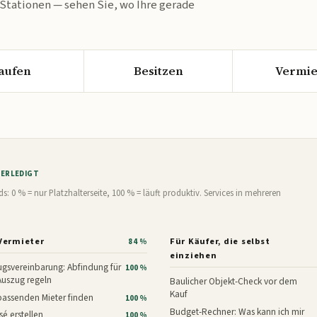
 Stationen — sehen Sie, wo Ihre gerade
aufen
Besitzen
Vermie
% ERLEDIGT
0 % = nur Platzhalterseite, 100 % = läuft produktiv. Services in mehreren
Vermieter
Für Käufer, die selbst
84 %
einziehen
gsvereinbarung: Abfindung für
100 %
Auszug regeln
Baulicher Objekt-Check vor dem
Kauf
assenden Mieter finden
100 %
Budget-Rechner: Was kann ich mir
é erstellen
100 %