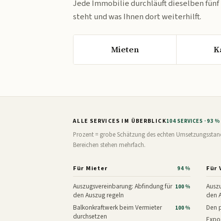
Jede Immobilie durchläuft dieselben fünf
steht und was Ihnen dort weiterhilft.
Mieten
K
ALLE SERVICES IM ÜBERBLICK
104 SERVICES · 93 
Prozent = grobe Schätzung des echten Umsetzungsstands: 
Bereichen stehen mehrfach.
Für Mieter
Für 
94 %
Auszugsvereinbarung: Abfindung für
Auszu
100 %
den Auszug regeln
den 
Balkonkraftwerk beim Vermieter
Den p
100 %
durchsetzen
Expos