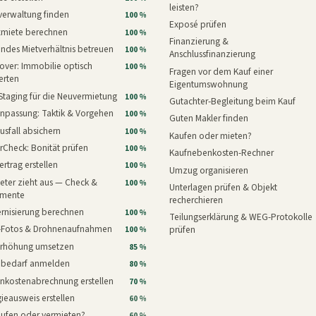
leisten?
verwaltung finden
100 %
Exposé prüfen
xmiete berechnen
100 %
Finanzierung &
ndes Mietverhältnis betreuen
100 %
Anschlussfinanzierung
ver: Immobilie optisch
100 %
Fragen vor dem Kauf einer
erten
Eigentumswohnung
Staging für die Neuvermietung
100 %
Gutachter-Begleitung beim Kauf
npassung: Taktik & Vorgehen
100 %
Guten Makler finden
usfall absichern
100 %
Kaufen oder mieten?
rCheck: Bonität prüfen
100 %
Kaufnebenkosten-Rechner
ertrag erstellen
100 %
Umzug organisieren
eter zieht aus — Check &
100 %
Unterlagen prüfen & Objekt
mente
recherchieren
rnisierung berechnen
100 %
Teilungserklärung & WEG-Protokolle
i-Fotos & Drohnenaufnahmen
prüfen
100 %
erhöhung umsetzen
85 %
nbedarf anmelden
80 %
nkostenabrechnung erstellen
70 %
ieausweis erstellen
60 %
aufen oder vermieten?
60 %