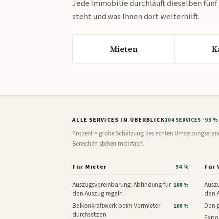
Jede Immobilie durchläuft dieselben fünf
steht und was Ihnen dort weiterhilft.
Mieten
K
ALLE SERVICES IM ÜBERBLICK
104 SERVICES · 93 
Prozent = grobe Schätzung des echten Umsetzungsstands: 
Bereichen stehen mehrfach.
Für Mieter
Für 
94 %
Auszugsvereinbarung: Abfindung für
Auszu
100 %
den Auszug regeln
den 
Balkonkraftwerk beim Vermieter
Den p
100 %
durchsetzen
Expos