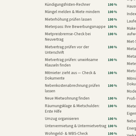
Kündigungsfristen-Rechner
100 %
Haus
Mängel melden & Miete mindern
100 %
Inde
Mieterhöhung prüfen lassen
100 %
Laufe
Mieterpass: Ihre Bewerbungsmappe
100 %
Makeo
Mietpreisbremse-Check bei
aufw
100 %
Neuvertrag
Miet-
Mietvertrag prüfen vor der
100 %
Mieta
Unterschrift
Mieta
Mietvertrag prüfen: unwirksame
100 %
Miete
Klauseln finden
Mietv
Mitmieter zieht aus — Check &
100 %
Dokumente
Mitmi
Doku
Nebenkostenabrechnung prüfen
100 %
lassen
Mode
Neue Mietwohnung finden
Prof
100 %
Räumungsklage & Mietschulden:
Miet
100 %
Erste Hilfe
Eige
Umzug organisieren
100 %
Nebe
Untervermietung & Untermietvertrag
100 %
Energ
Wohngeld- & WBS-Check
100 %
Verk