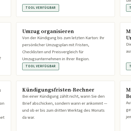
se
TOOL VERFÜGBAR
Umzug organisieren
M
U
Von der Kündigung bis zum letzten Karton: Ihr
Di
persönlicher Umzugsplan mit Fristen,
au
Checklisten und Preisvergleich für
?
Umzugsunternehmen in Ihrer Region.
TOOL VERFÜGBAR
n
Kündigungsfristen-Rechner
M
B
Bei einer Kündigung zählt nicht, wann Sie den
Au
ion
Brief abschicken, sondern wann er ankommt —
ge
und ob er bis zum dritten Werktag des Monats
je
net
da war.