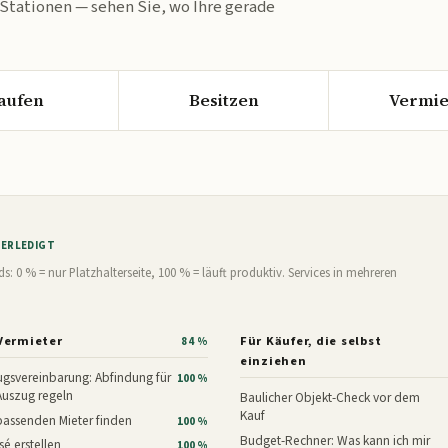
 Stationen — sehen Sie, wo Ihre gerade
aufen
Besitzen
Vermie
% ERLEDIGT
0 % = nur Platzhalterseite, 100 % = läuft produktiv. Services in mehreren
Vermieter
Für Käufer, die selbst
84 %
einziehen
gsvereinbarung: Abfindung für
100 %
Auszug regeln
Baulicher Objekt-Check vor dem
Kauf
assenden Mieter finden
100 %
Budget-Rechner: Was kann ich mir
é erstellen
100 %