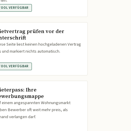
hen.
TOOL VERFÜGBAR
ietvertrag prüfen vor der
nterschrift
ese Seite liest keinen hochgeladenen Vertrag
s und markiert nichts automatisch.
TOOL VERFÜGBAR
ieterpass: Ihre
ewerbungsmappe
f einem angespannten Wohnungsmarkt
ben Bewerber oft weit mehr preis, als
mand verlangen darf.