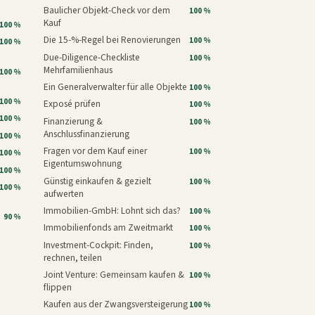
Baulicher Objekt-Check vor dem
100 %
Kauf
100 %
Die 15-%-Regel bei Renovierungen
100 %
100 %
Due-Diligence-Checkliste
100 %
Mehrfamilienhaus
100 %
Ein Generalverwalter für alle Objekte
100 %
100 %
Exposé prüfen
100 %
100 %
Finanzierung &
100 %
Anschlussfinanzierung
100 %
Fragen vor dem Kauf einer
100 %
100 %
Eigentumswohnung
100 %
Günstig einkaufen & gezielt
100 %
100 %
aufwerten
Immobilien-GmbH: Lohnt sich das?
100 %
90 %
Immobilienfonds am Zweitmarkt
100 %
Investment-Cockpit: Finden,
100 %
rechnen, teilen
Joint Venture: Gemeinsam kaufen &
100 %
flippen
Kaufen aus der Zwangsversteigerung
100 %