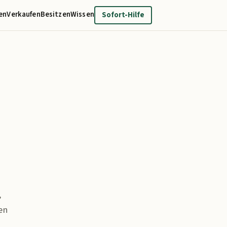
en
Verkaufen
Besitzen
Wissen
Sofort-Hilfe
,
en