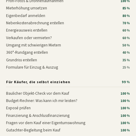
Profi-Fotos & Drohnenaufnahmen
100 %
Mieterhöhung umsetzen
85 %
Eigenbedarf anmelden
80 %
Nebenkostenabrechnung erstellen
70 %
Energieausweis erstellen
60 %
Verkaufen oder vermieten?
60 %
Umgang mit schwierigen Mietern
50 %
360°-Rundgang erstellen
40 %
Grundriss erstellen
35 %
Formulare für Einzug & Auszug
25 %
Für Käufer, die selbst einziehen
99 %
Baulicher Objekt-Check vor dem Kauf
100 %
Budget-Rechner: Was kann ich mir leisten?
100 %
Exposé prüfen
100 %
Finanzierung & Anschlussfinanzierung
100 %
Fragen vor dem Kauf einer Eigentumswohnung
100 %
Gutachter-Begleitung beim Kauf
100 %