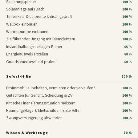
Sanierungsplaner
100 %
Solaranlage aufs Dach
100 %
Teilverkauf & Leibrente kritisch geprüft
100 %
Wallbox einbauen
100 %
Wärmepumpe einbauen
100 %
Zielführender Umgang mit Dienstleistern
100 %
Instandhaltungsrücklagen-Planer
65 %
Energieausweis erstellen
60 %
Grundsteuerbescheid prüfen
60 %
Sofort-Hilfe
100 %
Erbimmobilie: behalten, vermieten oder verkaufen?
100 %
Gutachten für Gericht, Scheidung & ZV
100 %
Kritische Finanzierungssituation meistern
100 %
Räumungsklage & Mietschulden: Erste Hilfe
100 %
Zwangsversteigerung abwenden
100 %
Wissen & Werkzeuge
80 %