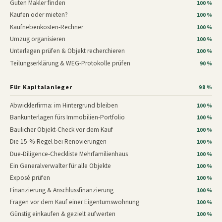
Guten Makler finden
100 %
Kaufen oder mieten?
100 %
Kaufnebenkosten-Rechner
100 %
Umzug organisieren
100 %
Unterlagen prüfen & Objekt recherchieren
100 %
Teilungserklärung & WEG-Protokolle prüfen
90 %
Für Kapitalanleger
98 %
Abwicklerfirma: im Hintergrund bleiben
100 %
Bankunterlagen fürs Immobilien-Portfolio
100 %
Baulicher Objekt-Check vor dem Kauf
100 %
Die 15-%-Regel bei Renovierungen
100 %
Due-Diligence-Checkliste Mehrfamilienhaus
100 %
Ein Generalverwalter für alle Objekte
100 %
Exposé prüfen
100 %
Finanzierung & Anschlussfinanzierung
100 %
Fragen vor dem Kauf einer Eigentumswohnung
100 %
Günstig einkaufen & gezielt aufwerten
100 %