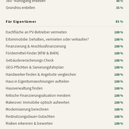
360°-Rundgang erstellen
40 %
Grundriss erstellen
35 %
Für Eigentümer
95 %
Dachfläche an PV-Betreiber vermieten
100 %
Erbimmobilie: behalten, vermieten oder verkaufen?
100 %
Finanzierung & Anschlussfinanzierung
100 %
Fördermittel-Finder (KfW & BAFA)
100 %
Gebäudeversicherungs-Check
100 %
GEG-Pflichten & Sanierungsfahrplan
100 %
Handwerker finden & Angebote vergleichen
100 %
Haus in Eigentumswohnungen aufteilen
100 %
Hausverwaltung finden
100 %
Kritische Finanzierungssituation meistern
100 %
Makeover: Immobilie optisch aufwerten
100 %
Modernisierung berechnen
100 %
Restnutzungsdauer-Gutachten
100 %
Risiken erkennen & bewerten
100 %