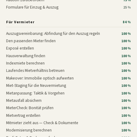
75 %
Formulare für Einzug & Auszug
25 %
Für Vermieter
84 %
Auszugsvereinbarung: Abfindung für den Auszug regeln
100 %
Den passenden Mieter finden
100 %
Exposé erstellen
100 %
Hausverwaltung finden
100 %
Indexmiete berechnen
100 %
Laufendes Mietverhältnis betreuen
100 %
Makeover: Immobilie optisch aufwerten
100 %
Miet-Staging für die Neuvermietung
100 %
Mietanpassung: Taktik & Vorgehen
100 %
Mietausfall absichern
100 %
MieterCheck: Bonität prüfen
100 %
Mietvertrag erstellen
100 %
Mitmieter zieht aus — Check & Dokumente
100 %
Modernisierung berechnen
100 %