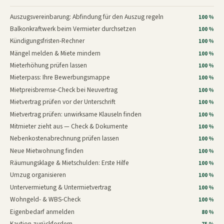
Auszugsvereinbarung: Abfindung für den Auszug regeln
100 %
Balkonkraftwerk beim Vermieter durchsetzen
100 %
Kündigungsfristen-Rechner
100 %
Mängel melden & Miete mindern
100 %
Mieterhöhung prüfen lassen
100 %
Mieterpass: Ihre Bewerbungsmappe
100 %
Mietpreisbremse-Check bei Neuvertrag
100 %
Mietvertrag prüfen vor der Unterschrift
100 %
Mietvertrag prüfen: unwirksame Klauseln finden
100 %
Mitmieter zieht aus — Check & Dokumente
100 %
Nebenkostenabrechnung prüfen lassen
100 %
Neue Mietwohnung finden
100 %
Räumungsklage & Mietschulden: Erste Hilfe
100 %
Umzug organisieren
100 %
Untervermietung & Untermietvertrag
100 %
Wohngeld- & WBS-Check
100 %
Eigenbedarf anmelden
80 %
Kaution zurückfordern