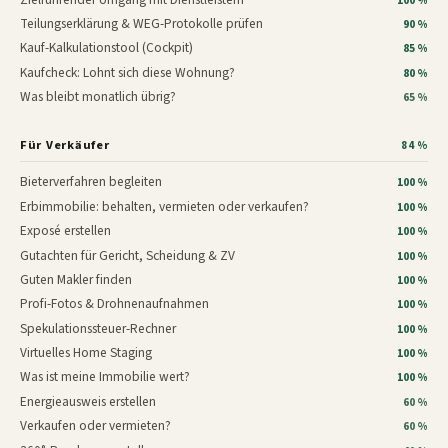
100 %
Teilungserklärung & WEG-Protokolle prüfen
90 %
Kauf-Kalkulationstool (Cockpit)
85 %
Kaufcheck: Lohnt sich diese Wohnung?
80 %
Was bleibt monatlich übrig?
65 %
Für Verkäufer
84 %
Bieterverfahren begleiten
100 %
Erbimmobilie: behalten, vermieten oder verkaufen?
100 %
Exposé erstellen
100 %
Gutachten für Gericht, Scheidung & ZV
100 %
Guten Makler finden
100 %
Profi-Fotos & Drohnenaufnahmen
100 %
Spekulationssteuer-Rechner
100 %
Virtuelles Home Staging
100 %
Was ist meine Immobilie wert?
100 %
Energieausweis erstellen
60 %
Verkaufen oder vermieten?
60 %