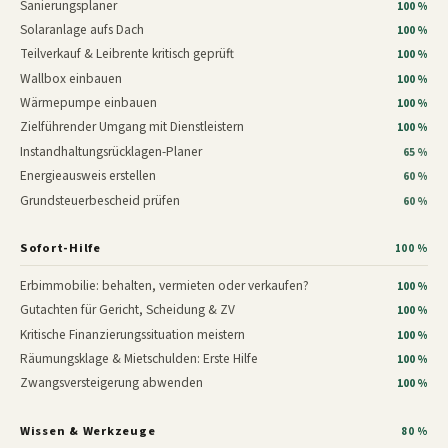
Sanierungsplaner
100 %
Solaranlage aufs Dach
100 %
Teilverkauf & Leibrente kritisch geprüft
100 %
Wallbox einbauen
100 %
Wärmepumpe einbauen
100 %
Zielführender Umgang mit Dienstleistern
100 %
Instandhaltungsrücklagen-Planer
65 %
Energieausweis erstellen
60 %
Grundsteuerbescheid prüfen
60 %
Sofort-Hilfe
100 %
Erbimmobilie: behalten, vermieten oder verkaufen?
100 %
Gutachten für Gericht, Scheidung & ZV
100 %
Kritische Finanzierungssituation meistern
100 %
Räumungsklage & Mietschulden: Erste Hilfe
100 %
Zwangsversteigerung abwenden
100 %
Wissen & Werkzeuge
80 %