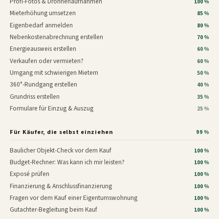
Profi-Fotos & Drohnenaufnahmen
100 %
Mieterhöhung umsetzen
85 %
Eigenbedarf anmelden
80 %
Nebenkostenabrechnung erstellen
70 %
Energieausweis erstellen
60 %
Verkaufen oder vermieten?
60 %
Umgang mit schwierigen Mietern
50 %
360°-Rundgang erstellen
40 %
Grundriss erstellen
35 %
Formulare für Einzug & Auszug
25 %
Für Käufer, die selbst einziehen
99 %
Baulicher Objekt-Check vor dem Kauf
100 %
Budget-Rechner: Was kann ich mir leisten?
100 %
Exposé prüfen
100 %
Finanzierung & Anschlussfinanzierung
100 %
Fragen vor dem Kauf einer Eigentumswohnung
100 %
Gutachter-Begleitung beim Kauf
100 %