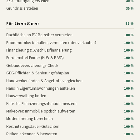
360°-Rundgang erstellen
40 %
Grundriss erstellen
35 %
Für Eigentümer
95 %
Dachfläche an PV-Betreiber vermieten
100 %
Erbimmobilie: behalten, vermieten oder verkaufen?
100 %
Finanzierung & Anschlussfinanzierung
100 %
Fördermittel-Finder (KfW & BAFA)
100 %
Gebäudeversicherungs-Check
100 %
GEG-Pflichten & Sanierungsfahrplan
100 %
Handwerker finden & Angebote vergleichen
100 %
Haus in Eigentumswohnungen aufteilen
100 %
Hausverwaltung finden
100 %
Kritische Finanzierungssituation meistern
100 %
Makeover: Immobilie optisch aufwerten
100 %
Modernisierung berechnen
100 %
Restnutzungsdauer-Gutachten
100 %
Risiken erkennen & bewerten
100 %