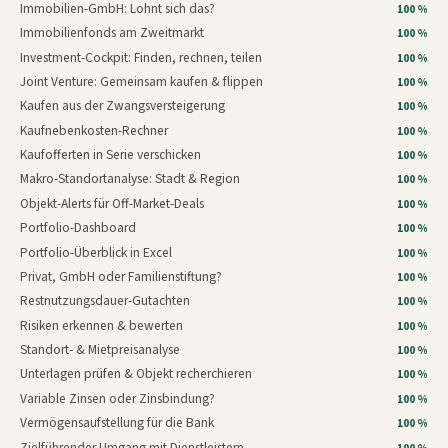
Immobilien-GmbH: Lohnt sich das?
100 %
Immobilienfonds am Zweitmarkt
100 %
Investment-Cockpit: Finden, rechnen, teilen
100 %
Joint Venture: Gemeinsam kaufen & flippen
100 %
Kaufen aus der Zwangsversteigerung
100 %
Kaufnebenkosten-Rechner
100 %
Kaufofferten in Serie verschicken
100 %
Makro-Standortanalyse: Stadt & Region
100 %
Objekt-Alerts für Off-Market-Deals
100 %
Portfolio-Dashboard
100 %
Portfolio-Überblick in Excel
100 %
Privat, GmbH oder Familienstiftung?
100 %
Restnutzungsdauer-Gutachten
100 %
Risiken erkennen & bewerten
100 %
Standort- & Mietpreisanalyse
100 %
Unterlagen prüfen & Objekt recherchieren
100 %
Variable Zinsen oder Zinsbindung?
100 %
Vermögensaufstellung für die Bank
100 %
Zielführender Umgang mit Dienstleistern