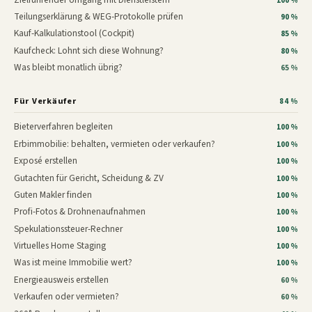
100 %
Teilungserklärung & WEG-Protokolle prüfen
90 %
Kauf-Kalkulationstool (Cockpit)
85 %
Kaufcheck: Lohnt sich diese Wohnung?
80 %
Was bleibt monatlich übrig?
65 %
Für Verkäufer
84 %
Bieterverfahren begleiten
100 %
Erbimmobilie: behalten, vermieten oder verkaufen?
100 %
Exposé erstellen
100 %
Gutachten für Gericht, Scheidung & ZV
100 %
Guten Makler finden
100 %
Profi-Fotos & Drohnenaufnahmen
100 %
Spekulationssteuer-Rechner
100 %
Virtuelles Home Staging
100 %
Was ist meine Immobilie wert?
100 %
Energieausweis erstellen
60 %
Verkaufen oder vermieten?
60 %