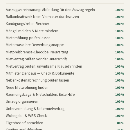
Auszugsvereinbarung: Abfindung für den Auszug regeln
100 %
Balkonkraftwerk beim Vermieter durchsetzen
100 %
Kündigungsfristen-Rechner
100 %
Mängel melden & Miete mindern
100 %
Mieterhöhung prüfen lassen
100 %
Mieterpass: Ihre Bewerbungsmappe
100 %
Mietpreisbremse-Check bei Neuvertrag
100 %
Mietvertrag prüfen vor der Unterschrift
100 %
Mietvertrag prüfen: unwirksame Klauseln finden
100 %
Mitmieter zieht aus — Check & Dokumente
100 %
Nebenkostenabrechnung prüfen lassen
100 %
Neue Mietwohnung finden
100 %
Räumungsklage & Mietschulden: Erste Hilfe
100 %
Umzug organisieren
100 %
Untervermietung & Untermietvertrag
100 %
Wohngeld- & WBS-Check
100 %
Eigenbedarf anmelden
80 %
Kaution zurückfordern