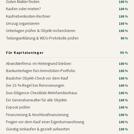
Guten Makler finden
100 %
Kaufen oder mieten?
100 %
Kaufnebenkosten-Rechner
100 %
Umzug organisieren
100 %
Unterlagen prüfen & Objekt recherchieren
100 %
Teilungserklärung & WEG-Protokolle prüfen
90 %
Für Kapitalanleger
98 %
Abwicklerfirma: im Hintergrund bleiben
100 %
Bankunterlagen fürs Immobilien-Portfolio
100 %
Baulicher Objekt-Check vor dem Kauf
100 %
Die 15-%-Regel bei Renovierungen
100 %
Due-Diligence-Checkliste Mehrfamilienhaus
100 %
Ein Generalverwalter für alle Objekte
100 %
Exposé prüfen
100 %
Finanzierung & Anschlussfinanzierung
100 %
Fragen vor dem Kauf einer Eigentumswohnung
100 %
Günstig einkaufen & gezielt aufwerten
100 %