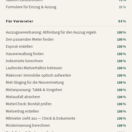
75 %
Formulare für Einzug & Auszug
25 %
Für Vermieter
84 %
Auszugsvereinbarung: Abfindung für den Auszug regeln
100 %
Den passenden Mieter finden
100 %
Exposé erstellen
100 %
Hausverwaltung finden
100 %
Indexmiete berechnen
100 %
Laufendes Mietverhältnis betreuen
100 %
Makeover: Immobilie optisch aufwerten
100 %
Miet-Staging für die Neuvermietung
100 %
Mietanpassung: Taktik & Vorgehen
100 %
Mietausfall absichern
100 %
MieterCheck: Bonität prüfen
100 %
Mietvertrag erstellen
100 %
Mitmieter zieht aus — Check & Dokumente
100 %
Modernisierung berechnen
100 %