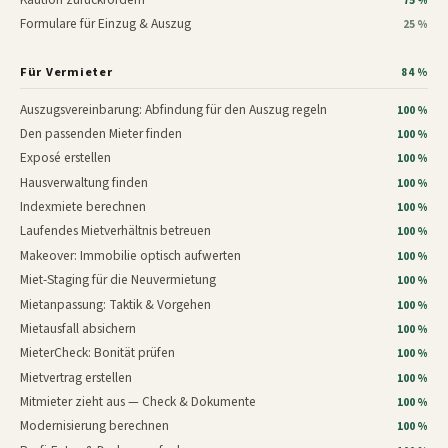
75 %
Formulare für Einzug & Auszug
25 %
Für Vermieter
84 %
Auszugsvereinbarung: Abfindung für den Auszug regeln
100 %
Den passenden Mieter finden
100 %
Exposé erstellen
100 %
Hausverwaltung finden
100 %
Indexmiete berechnen
100 %
Laufendes Mietverhältnis betreuen
100 %
Makeover: Immobilie optisch aufwerten
100 %
Miet-Staging für die Neuvermietung
100 %
Mietanpassung: Taktik & Vorgehen
100 %
Mietausfall absichern
100 %
MieterCheck: Bonität prüfen
100 %
Mietvertrag erstellen
100 %
Mitmieter zieht aus — Check & Dokumente
100 %
Modernisierung berechnen
100 %