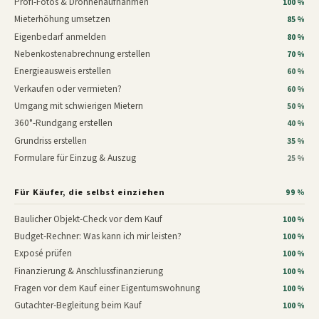
Profi-Fotos & Drohnenaufnahmen
100 %
Mieterhöhung umsetzen
85 %
Eigenbedarf anmelden
80 %
Nebenkostenabrechnung erstellen
70 %
Energieausweis erstellen
60 %
Verkaufen oder vermieten?
60 %
Umgang mit schwierigen Mietern
50 %
360°-Rundgang erstellen
40 %
Grundriss erstellen
35 %
Formulare für Einzug & Auszug
25 %
Für Käufer, die selbst einziehen
99 %
Baulicher Objekt-Check vor dem Kauf
100 %
Budget-Rechner: Was kann ich mir leisten?
100 %
Exposé prüfen
100 %
Finanzierung & Anschlussfinanzierung
100 %
Fragen vor dem Kauf einer Eigentumswohnung
100 %
Gutachter-Begleitung beim Kauf
100 %