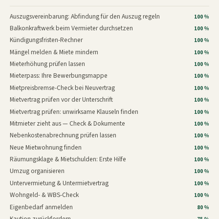
Auszugsvereinbarung: Abfindung für den Auszug regeln
100 %
Balkonkraftwerk beim Vermieter durchsetzen
100 %
Kündigungsfristen-Rechner
100 %
Mängel melden & Miete mindern
100 %
Mieterhöhung prüfen lassen
100 %
Mieterpass: Ihre Bewerbungsmappe
100 %
Mietpreisbremse-Check bei Neuvertrag
100 %
Mietvertrag prüfen vor der Unterschrift
100 %
Mietvertrag prüfen: unwirksame Klauseln finden
100 %
Mitmieter zieht aus — Check & Dokumente
100 %
Nebenkostenabrechnung prüfen lassen
100 %
Neue Mietwohnung finden
100 %
Räumungsklage & Mietschulden: Erste Hilfe
100 %
Umzug organisieren
100 %
Untervermietung & Untermietvertrag
100 %
Wohngeld- & WBS-Check
100 %
Eigenbedarf anmelden
80 %
Kaution zurückfordern