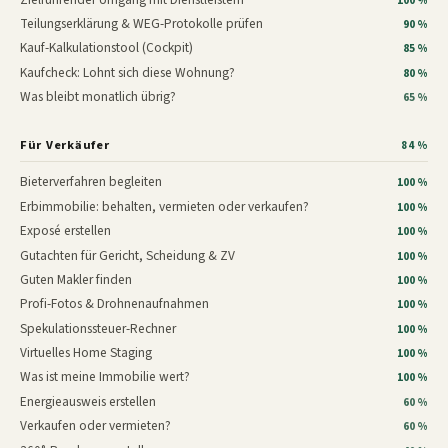
100 %
Teilungserklärung & WEG-Protokolle prüfen
90 %
Kauf-Kalkulationstool (Cockpit)
85 %
Kaufcheck: Lohnt sich diese Wohnung?
80 %
Was bleibt monatlich übrig?
65 %
Für Verkäufer
84 %
Bieterverfahren begleiten
100 %
Erbimmobilie: behalten, vermieten oder verkaufen?
100 %
Exposé erstellen
100 %
Gutachten für Gericht, Scheidung & ZV
100 %
Guten Makler finden
100 %
Profi-Fotos & Drohnenaufnahmen
100 %
Spekulationssteuer-Rechner
100 %
Virtuelles Home Staging
100 %
Was ist meine Immobilie wert?
100 %
Energieausweis erstellen
60 %
Verkaufen oder vermieten?
60 %