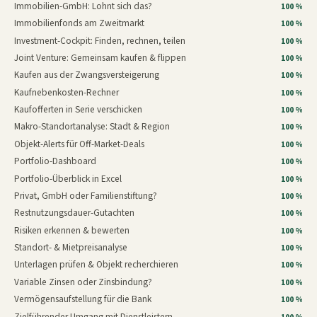
Immobilien-GmbH: Lohnt sich das?
100 %
Immobilienfonds am Zweitmarkt
100 %
Investment-Cockpit: Finden, rechnen, teilen
100 %
Joint Venture: Gemeinsam kaufen & flippen
100 %
Kaufen aus der Zwangsversteigerung
100 %
Kaufnebenkosten-Rechner
100 %
Kaufofferten in Serie verschicken
100 %
Makro-Standortanalyse: Stadt & Region
100 %
Objekt-Alerts für Off-Market-Deals
100 %
Portfolio-Dashboard
100 %
Portfolio-Überblick in Excel
100 %
Privat, GmbH oder Familienstiftung?
100 %
Restnutzungsdauer-Gutachten
100 %
Risiken erkennen & bewerten
100 %
Standort- & Mietpreisanalyse
100 %
Unterlagen prüfen & Objekt recherchieren
100 %
Variable Zinsen oder Zinsbindung?
100 %
Vermögensaufstellung für die Bank
100 %
Zielführender Umgang mit Dienstleistern