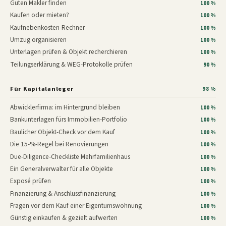
Guten Makler finden
100 %
Kaufen oder mieten?
100 %
Kaufnebenkosten-Rechner
100 %
Umzug organisieren
100 %
Unterlagen prüfen & Objekt recherchieren
100 %
Teilungserklärung & WEG-Protokolle prüfen
90 %
Für Kapitalanleger
98 %
Abwicklerfirma: im Hintergrund bleiben
100 %
Bankunterlagen fürs Immobilien-Portfolio
100 %
Baulicher Objekt-Check vor dem Kauf
100 %
Die 15-%-Regel bei Renovierungen
100 %
Due-Diligence-Checkliste Mehrfamilienhaus
100 %
Ein Generalverwalter für alle Objekte
100 %
Exposé prüfen
100 %
Finanzierung & Anschlussfinanzierung
100 %
Fragen vor dem Kauf einer Eigentumswohnung
100 %
Günstig einkaufen & gezielt aufwerten
100 %