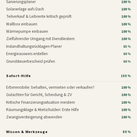
Sanierungsplaner
100 %
Solaranlage aufs Dach
100 %
Teilverkauf & Leibrente kritisch geprüft
100 %
Wallbox einbauen
100 %
Wärmepumpe einbauen
100 %
Zielführender Umgang mit Dienstleistern
100 %
Instandhaltungsrücklagen-Planer
65 %
Energieausweis erstellen
60 %
Grundsteuerbescheid prüfen
60 %
Sofort-Hilfe
100 %
Erbimmobilie: behalten, vermieten oder verkaufen?
100 %
Gutachten für Gericht, Scheidung & ZV
100 %
Kritische Finanzierungssituation meistern
100 %
Räumungsklage & Mietschulden: Erste Hilfe
100 %
Zwangsversteigerung abwenden
100 %
Wissen & Werkzeuge
80 %