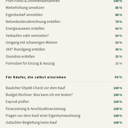
Profi-Fotos & Drohnenaufnahmen
100 %
Mieterhöhung umsetzen
85 %
Eigenbedarf anmelden
80 %
Nebenkostenabrechnung erstellen
70 %
Energieausweis erstellen
60 %
Verkaufen oder vermieten?
60 %
Umgang mit schwierigen Mietern
50 %
360°-Rundgang erstellen
40 %
Grundriss erstellen
35 %
Formulare für Einzug & Auszug
25 %
Für Käufer, die selbst einziehen
99 %
Baulicher Objekt-Check vor dem Kauf
100 %
Budget-Rechner: Was kann ich mir leisten?
100 %
Exposé prüfen
100 %
Finanzierung & Anschlussfinanzierung
100 %
Fragen vor dem Kauf einer Eigentumswohnung
100 %
Gutachter-Begleitung beim Kauf
100 %