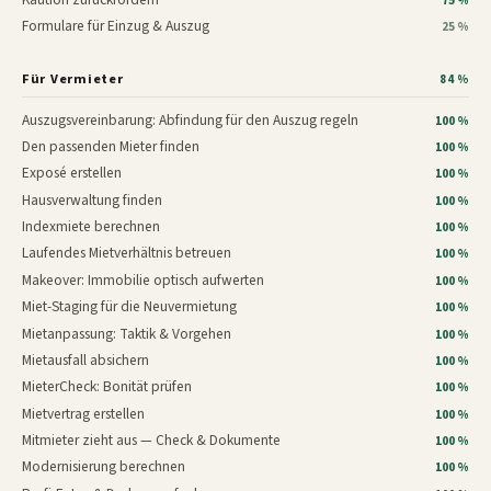
75 %
Formulare für Einzug & Auszug
25 %
Für Vermieter
84 %
Auszugsvereinbarung: Abfindung für den Auszug regeln
100 %
Den passenden Mieter finden
100 %
Exposé erstellen
100 %
Hausverwaltung finden
100 %
Indexmiete berechnen
100 %
Laufendes Mietverhältnis betreuen
100 %
Makeover: Immobilie optisch aufwerten
100 %
Miet-Staging für die Neuvermietung
100 %
Mietanpassung: Taktik & Vorgehen
100 %
Mietausfall absichern
100 %
MieterCheck: Bonität prüfen
100 %
Mietvertrag erstellen
100 %
Mitmieter zieht aus — Check & Dokumente
100 %
Modernisierung berechnen
100 %