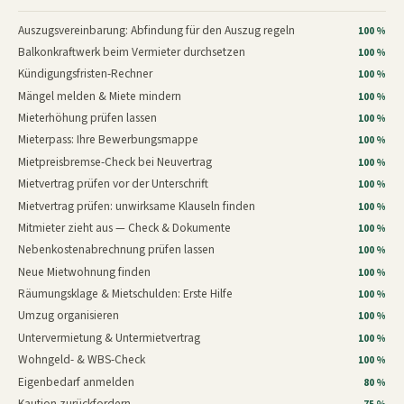
Auszugsvereinbarung: Abfindung für den Auszug regeln
100 %
Balkonkraftwerk beim Vermieter durchsetzen
100 %
Kündigungsfristen-Rechner
100 %
Mängel melden & Miete mindern
100 %
Mieterhöhung prüfen lassen
100 %
Mieterpass: Ihre Bewerbungsmappe
100 %
Mietpreisbremse-Check bei Neuvertrag
100 %
Mietvertrag prüfen vor der Unterschrift
100 %
Mietvertrag prüfen: unwirksame Klauseln finden
100 %
Mitmieter zieht aus — Check & Dokumente
100 %
Nebenkostenabrechnung prüfen lassen
100 %
Neue Mietwohnung finden
100 %
Räumungsklage & Mietschulden: Erste Hilfe
100 %
Umzug organisieren
100 %
Untervermietung & Untermietvertrag
100 %
Wohngeld- & WBS-Check
100 %
Eigenbedarf anmelden
80 %
Kaution zurückfordern