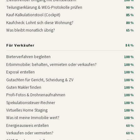
100 %
Teilungserklärung & WEG-Protokolle prüfen
90 %
Kauf-Kalkulationstool (Cockpit)
85 %
Kaufcheck: Lohnt sich diese Wohnung?
80 %
Was bleibt monatlich übrig?
65 %
Für Verkäufer
84 %
Bieterverfahren begleiten
100 %
Erbimmobilie: behalten, vermieten oder verkaufen?
100 %
Exposé erstellen
100 %
Gutachten für Gericht, Scheidung & ZV
100 %
Guten Makler finden
100 %
Profi-Fotos & Drohnenaufnahmen
100 %
Spekulationssteuer-Rechner
100 %
Virtuelles Home Staging
100 %
Was ist meine Immobilie wert?
100 %
Energieausweis erstellen
60 %
Verkaufen oder vermieten?
60 %