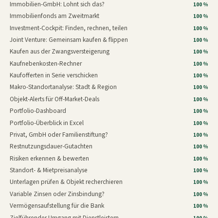
Immobilien-GmbH: Lohnt sich das?
100 %
Immobilienfonds am Zweitmarkt
100 %
Investment-Cockpit: Finden, rechnen, teilen
100 %
Joint Venture: Gemeinsam kaufen & flippen
100 %
Kaufen aus der Zwangsversteigerung
100 %
Kaufnebenkosten-Rechner
100 %
Kaufofferten in Serie verschicken
100 %
Makro-Standortanalyse: Stadt & Region
100 %
Objekt-Alerts für Off-Market-Deals
100 %
Portfolio-Dashboard
100 %
Portfolio-Überblick in Excel
100 %
Privat, GmbH oder Familienstiftung?
100 %
Restnutzungsdauer-Gutachten
100 %
Risiken erkennen & bewerten
100 %
Standort- & Mietpreisanalyse
100 %
Unterlagen prüfen & Objekt recherchieren
100 %
Variable Zinsen oder Zinsbindung?
100 %
Vermögensaufstellung für die Bank
100 %
Zielführender Umgang mit Dienstleistern