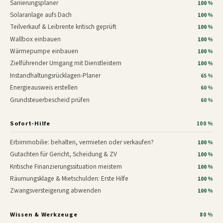
Sanierungsplaner
100 %
Solaranlage aufs Dach
100 %
Teilverkauf & Leibrente kritisch geprüft
100 %
Wallbox einbauen
100 %
Wärmepumpe einbauen
100 %
Zielführender Umgang mit Dienstleistern
100 %
Instandhaltungsrücklagen-Planer
65 %
Energieausweis erstellen
60 %
Grundsteuerbescheid prüfen
60 %
Sofort-Hilfe
100 %
Erbimmobilie: behalten, vermieten oder verkaufen?
100 %
Gutachten für Gericht, Scheidung & ZV
100 %
Kritische Finanzierungssituation meistern
100 %
Räumungsklage & Mietschulden: Erste Hilfe
100 %
Zwangsversteigerung abwenden
100 %
Wissen & Werkzeuge
80 %