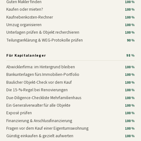
Guten Makler finden
100 %
Kaufen oder mieten?
100 %
Kaufnebenkosten-Rechner
100 %
Umzug organisieren
100 %
Unterlagen prüfen & Objekt recherchieren
100 %
Teilungserklärung & WEG-Protokolle prüfen
90 %
Für Kapitalanleger
98 %
Abwicklerfirma: im Hintergrund bleiben
100 %
Bankunterlagen fürs Immobilien-Portfolio
100 %
Baulicher Objekt-Check vor dem Kauf
100 %
Die 15-%-Regel bei Renovierungen
100 %
Due-Diligence-Checkliste Mehrfamilienhaus
100 %
Ein Generalverwalter für alle Objekte
100 %
Exposé prüfen
100 %
Finanzierung & Anschlussfinanzierung
100 %
Fragen vor dem Kauf einer Eigentumswohnung
100 %
Günstig einkaufen & gezielt aufwerten
100 %