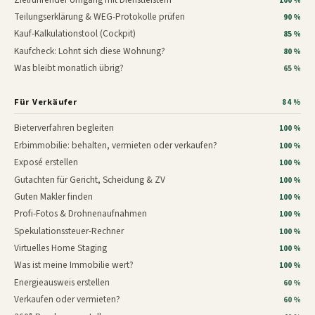
100 %
Teilungserklärung & WEG-Protokolle prüfen
90 %
Kauf-Kalkulationstool (Cockpit)
85 %
Kaufcheck: Lohnt sich diese Wohnung?
80 %
Was bleibt monatlich übrig?
65 %
Für Verkäufer
84 %
Bieterverfahren begleiten
100 %
Erbimmobilie: behalten, vermieten oder verkaufen?
100 %
Exposé erstellen
100 %
Gutachten für Gericht, Scheidung & ZV
100 %
Guten Makler finden
100 %
Profi-Fotos & Drohnenaufnahmen
100 %
Spekulationssteuer-Rechner
100 %
Virtuelles Home Staging
100 %
Was ist meine Immobilie wert?
100 %
Energieausweis erstellen
60 %
Verkaufen oder vermieten?
60 %