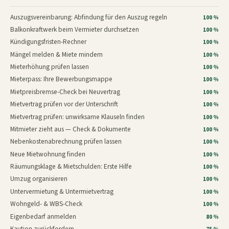
Auszugsvereinbarung: Abfindung für den Auszug regeln
100 %
Balkonkraftwerk beim Vermieter durchsetzen
100 %
Kündigungsfristen-Rechner
100 %
Mängel melden & Miete mindern
100 %
Mieterhöhung prüfen lassen
100 %
Mieterpass: Ihre Bewerbungsmappe
100 %
Mietpreisbremse-Check bei Neuvertrag
100 %
Mietvertrag prüfen vor der Unterschrift
100 %
Mietvertrag prüfen: unwirksame Klauseln finden
100 %
Mitmieter zieht aus — Check & Dokumente
100 %
Nebenkostenabrechnung prüfen lassen
100 %
Neue Mietwohnung finden
100 %
Räumungsklage & Mietschulden: Erste Hilfe
100 %
Umzug organisieren
100 %
Untervermietung & Untermietvertrag
100 %
Wohngeld- & WBS-Check
100 %
Eigenbedarf anmelden
80 %
Kaution zurückfordern