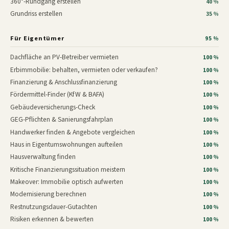
360°-Rundgang erstellen
40 %
Grundriss erstellen
35 %
Für Eigentümer
95 %
Dachfläche an PV-Betreiber vermieten
100 %
Erbimmobilie: behalten, vermieten oder verkaufen?
100 %
Finanzierung & Anschlussfinanzierung
100 %
Fördermittel-Finder (KfW & BAFA)
100 %
Gebäudeversicherungs-Check
100 %
GEG-Pflichten & Sanierungsfahrplan
100 %
Handwerker finden & Angebote vergleichen
100 %
Haus in Eigentumswohnungen aufteilen
100 %
Hausverwaltung finden
100 %
Kritische Finanzierungssituation meistern
100 %
Makeover: Immobilie optisch aufwerten
100 %
Modernisierung berechnen
100 %
Restnutzungsdauer-Gutachten
100 %
Risiken erkennen & bewerten
100 %