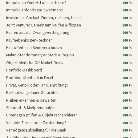
Immobilien-GmbH: Lohnt sich das?
100 %
Immobilienfonds am Zweitmarkt
100 %
Investment-Cockpit: Finden, rechnen, teilen
100 %
Joint Venture: Gemeinsam kaufen & flippen
100 %
Kaufen aus der Zwangsversteigerung
100 %
Kaufnebenkosten-Rechner
100 %
Kaufofferten in Serie verschicken
100 %
Makro-Standortanalyse: Stadt & Region
100 %
Objekt-Alerts für Off-Market-Deals
100 %
Portfolio-Dashboard
100 %
Portfolio-Überblick in Excel
100 %
Privat, GmbH oder Familienstiftung?
100 %
Restnutzungsdauer-Gutachten
100 %
Risiken erkennen & bewerten
100 %
Standort- & Mietpreisanalyse
100 %
Unterlagen prüfen & Objekt recherchieren
100 %
Variable Zinsen oder Zinsbindung?
100 %
Vermögensaufstellung für die Bank
100 %
Zielführender Umgang mit Dienstleistern