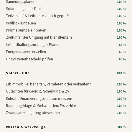
Sanierungsplaner
100 %
Solaranlage aufs Dach
100 %
Teilverkauf & Leibrente kritisch geprüft
100 %
Wallbox einbauen
100 %
Wärmepumpe einbauen
100 %
Zielführender Umgang mit Dienstleistern
100 %
Instandhaltungsrücklagen-Planer
65 %
Energieausweis erstellen
60 %
Grundsteuerbescheid prüfen
60 %
Sofort-Hilfe
100 %
Erbimmobilie: behalten, vermieten oder verkaufen?
100 %
Gutachten für Gericht, Scheidung & ZV
100 %
Kritische Finanzierungssituation meistern
100 %
Räumungsklage & Mietschulden: Erste Hilfe
100 %
Zwangsversteigerung abwenden
100 %
Wissen & Werkzeuge
80 %