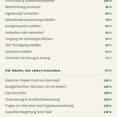
Profi-Fotos & Drohnenaufnahmen
100 %
Mieterhöhung umsetzen
85 %
Eigenbedarf anmelden
80 %
Nebenkostenabrechnung erstellen
70 %
Energieausweis erstellen
60 %
Verkaufen oder vermieten?
60 %
Umgang mit schwierigen Mietern
50 %
360°-Rundgang erstellen
40 %
Grundriss erstellen
35 %
Formulare für Einzug & Auszug
25 %
Für Käufer, die selbst einziehen
99 %
Baulicher Objekt-Check vor dem Kauf
100 %
Budget-Rechner: Was kann ich mir leisten?
100 %
Exposé prüfen
100 %
Finanzierung & Anschlussfinanzierung
100 %
Fragen vor dem Kauf einer Eigentumswohnung
100 %
Gutachter-Begleitung beim Kauf
100 %