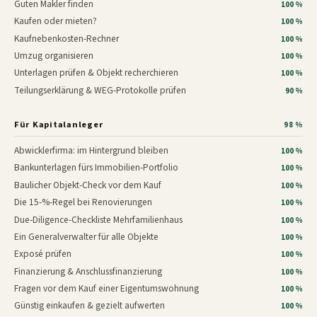
Guten Makler finden
100 %
Kaufen oder mieten?
100 %
Kaufnebenkosten-Rechner
100 %
Umzug organisieren
100 %
Unterlagen prüfen & Objekt recherchieren
100 %
Teilungserklärung & WEG-Protokolle prüfen
90 %
Für Kapitalanleger
98 %
Abwicklerfirma: im Hintergrund bleiben
100 %
Bankunterlagen fürs Immobilien-Portfolio
100 %
Baulicher Objekt-Check vor dem Kauf
100 %
Die 15-%-Regel bei Renovierungen
100 %
Due-Diligence-Checkliste Mehrfamilienhaus
100 %
Ein Generalverwalter für alle Objekte
100 %
Exposé prüfen
100 %
Finanzierung & Anschlussfinanzierung
100 %
Fragen vor dem Kauf einer Eigentumswohnung
100 %
Günstig einkaufen & gezielt aufwerten
100 %