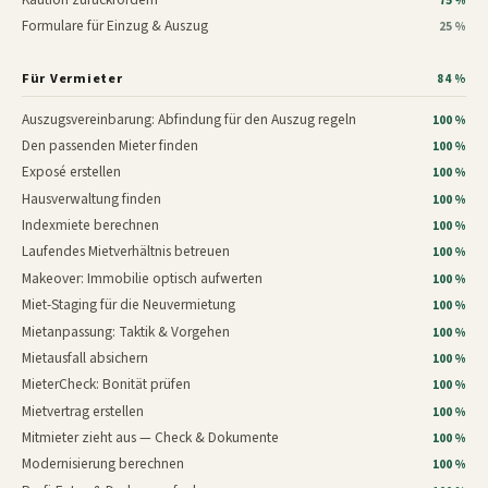
75 %
Formulare für Einzug & Auszug
25 %
Für Vermieter
84 %
Auszugsvereinbarung: Abfindung für den Auszug regeln
100 %
Den passenden Mieter finden
100 %
Exposé erstellen
100 %
Hausverwaltung finden
100 %
Indexmiete berechnen
100 %
Laufendes Mietverhältnis betreuen
100 %
Makeover: Immobilie optisch aufwerten
100 %
Miet-Staging für die Neuvermietung
100 %
Mietanpassung: Taktik & Vorgehen
100 %
Mietausfall absichern
100 %
MieterCheck: Bonität prüfen
100 %
Mietvertrag erstellen
100 %
Mitmieter zieht aus — Check & Dokumente
100 %
Modernisierung berechnen
100 %