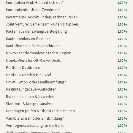
Immobilien-GmbH: Lohnt sich das?
100 %
Immobilienfonds am Zweitmarkt
100 %
Investment-Cockpit: Finden, rechnen, teilen
100 %
Joint Venture: Gemeinsam kaufen & flippen
100 %
Kaufen aus der Zwangsversteigerung
100 %
Kaufnebenkosten-Rechner
100 %
Kaufofferten in Serie verschicken
100 %
Makro-Standortanalyse: Stadt & Region
100 %
Objekt-Alerts für Off-Market-Deals
100 %
Portfolio-Dashboard
100 %
Portfolio-Überblick in Excel
100 %
Privat, GmbH oder Familienstiftung?
100 %
Restnutzungsdauer-Gutachten
100 %
Risiken erkennen & bewerten
100 %
Standort- & Mietpreisanalyse
100 %
Unterlagen prüfen & Objekt recherchieren
100 %
Variable Zinsen oder Zinsbindung?
100 %
Vermögensaufstellung für die Bank
100 %
Zielführender Umgang mit Dienstleistern