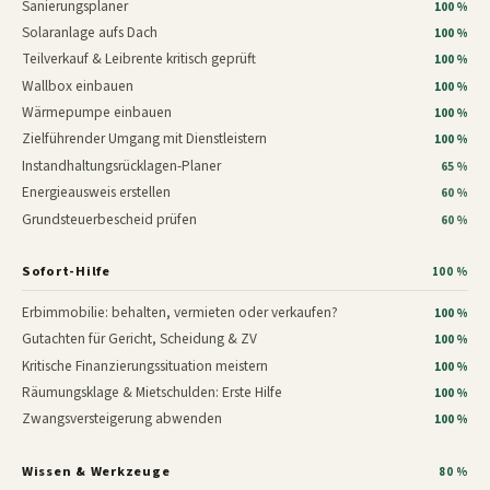
Sanierungsplaner
100 %
Solaranlage aufs Dach
100 %
Teilverkauf & Leibrente kritisch geprüft
100 %
Wallbox einbauen
100 %
Wärmepumpe einbauen
100 %
Zielführender Umgang mit Dienstleistern
100 %
Instandhaltungsrücklagen-Planer
65 %
Energieausweis erstellen
60 %
Grundsteuerbescheid prüfen
60 %
Sofort-Hilfe
100 %
Erbimmobilie: behalten, vermieten oder verkaufen?
100 %
Gutachten für Gericht, Scheidung & ZV
100 %
Kritische Finanzierungssituation meistern
100 %
Räumungsklage & Mietschulden: Erste Hilfe
100 %
Zwangsversteigerung abwenden
100 %
Wissen & Werkzeuge
80 %