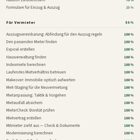
75 %
Formulare für Einzug & Auszug
25 %
Für Vermieter
84 %
Auszugsvereinbarung: Abfindung für den Auszug regeln
100 %
Den passenden Mieter finden
100 %
Exposé erstellen
100 %
Hausverwaltung finden
100 %
Indexmiete berechnen
100 %
Laufendes Mietverhältnis betreuen
100 %
Makeover: Immobilie optisch aufwerten
100 %
Miet-Staging für die Neuvermietung
100 %
Mietanpassung: Taktik & Vorgehen
100 %
Mietausfall absichern
100 %
MieterCheck: Bonität prüfen
100 %
Mietvertrag erstellen
100 %
Mitmieter zieht aus — Check & Dokumente
100 %
Modernisierung berechnen
100 %