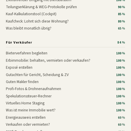
100 %
Teilungserklärung & WEG-Protokolle prüfen
90 %
Kauf-Kalkulationstool (Cockpit)
85 %
Kaufcheck: Lohnt sich diese Wohnung?
80 %
Was bleibt monatlich übrig?
65 %
Für Verkäufer
84 %
Bieterverfahren begleiten
100 %
Erbimmobilie: behalten, vermieten oder verkaufen?
100 %
Exposé erstellen
100 %
Gutachten für Gericht, Scheidung & ZV
100 %
Guten Makler finden
100 %
Profi-Fotos & Drohnenaufnahmen
100 %
Spekulationssteuer-Rechner
100 %
Virtuelles Home Staging
100 %
Was ist meine Immobilie wert?
100 %
Energieausweis erstellen
60 %
Verkaufen oder vermieten?
60 %