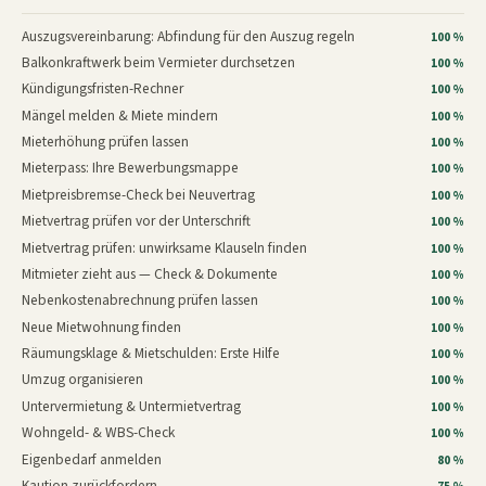
Auszugsvereinbarung: Abfindung für den Auszug regeln
100 %
Balkonkraftwerk beim Vermieter durchsetzen
100 %
Kündigungsfristen-Rechner
100 %
Mängel melden & Miete mindern
100 %
Mieterhöhung prüfen lassen
100 %
Mieterpass: Ihre Bewerbungsmappe
100 %
Mietpreisbremse-Check bei Neuvertrag
100 %
Mietvertrag prüfen vor der Unterschrift
100 %
Mietvertrag prüfen: unwirksame Klauseln finden
100 %
Mitmieter zieht aus — Check & Dokumente
100 %
Nebenkostenabrechnung prüfen lassen
100 %
Neue Mietwohnung finden
100 %
Räumungsklage & Mietschulden: Erste Hilfe
100 %
Umzug organisieren
100 %
Untervermietung & Untermietvertrag
100 %
Wohngeld- & WBS-Check
100 %
Eigenbedarf anmelden
80 %
Kaution zurückfordern