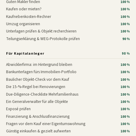
Guten Makler finden
100 %
Kaufen oder mieten?
100 %
Kaufnebenkosten-Rechner
100 %
Umzug organisieren
100 %
Unterlagen prüfen & Objekt recherchieren
100 %
Teilungserklärung & WEG-Protokolle prüfen
90 %
Für Kapitalanleger
98 %
Abwicklerfirma: im Hintergrund bleiben
100 %
Bankunterlagen fürs Immobilien-Portfolio
100 %
Baulicher Objekt-Check vor dem Kauf
100 %
Die 15-%-Regel bei Renovierungen
100 %
Due-Diligence-Checkliste Mehrfamilienhaus
100 %
Ein Generalverwalter für alle Objekte
100 %
Exposé prüfen
100 %
Finanzierung & Anschlussfinanzierung
100 %
Fragen vor dem Kauf einer Eigentumswohnung
100 %
Günstig einkaufen & gezielt aufwerten
100 %