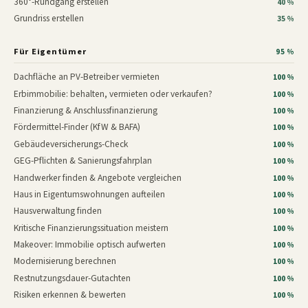
360°-Rundgang erstellen
40 %
Grundriss erstellen
35 %
Für Eigentümer
95 %
Dachfläche an PV-Betreiber vermieten
100 %
Erbimmobilie: behalten, vermieten oder verkaufen?
100 %
Finanzierung & Anschlussfinanzierung
100 %
Fördermittel-Finder (KfW & BAFA)
100 %
Gebäudeversicherungs-Check
100 %
GEG-Pflichten & Sanierungsfahrplan
100 %
Handwerker finden & Angebote vergleichen
100 %
Haus in Eigentumswohnungen aufteilen
100 %
Hausverwaltung finden
100 %
Kritische Finanzierungssituation meistern
100 %
Makeover: Immobilie optisch aufwerten
100 %
Modernisierung berechnen
100 %
Restnutzungsdauer-Gutachten
100 %
Risiken erkennen & bewerten
100 %