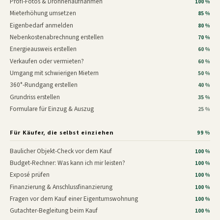
Profi-Fotos & Drohnenaufnahmen
100 %
Mieterhöhung umsetzen
85 %
Eigenbedarf anmelden
80 %
Nebenkostenabrechnung erstellen
70 %
Energieausweis erstellen
60 %
Verkaufen oder vermieten?
60 %
Umgang mit schwierigen Mietern
50 %
360°-Rundgang erstellen
40 %
Grundriss erstellen
35 %
Formulare für Einzug & Auszug
25 %
Für Käufer, die selbst einziehen
99 %
Baulicher Objekt-Check vor dem Kauf
100 %
Budget-Rechner: Was kann ich mir leisten?
100 %
Exposé prüfen
100 %
Finanzierung & Anschlussfinanzierung
100 %
Fragen vor dem Kauf einer Eigentumswohnung
100 %
Gutachter-Begleitung beim Kauf
100 %