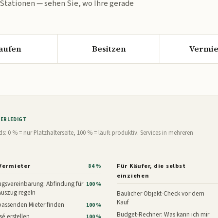
 Stationen — sehen Sie, wo Ihre gerade
aufen
Besitzen
Vermie
% ERLEDIGT
0 % = nur Platzhalterseite, 100 % = läuft produktiv. Services in mehreren
Vermieter
Für Käufer, die selbst
84 %
einziehen
gsvereinbarung: Abfindung für
100 %
Auszug regeln
Baulicher Objekt-Check vor dem
Kauf
assenden Mieter finden
100 %
Budget-Rechner: Was kann ich mir
é erstellen
100 %