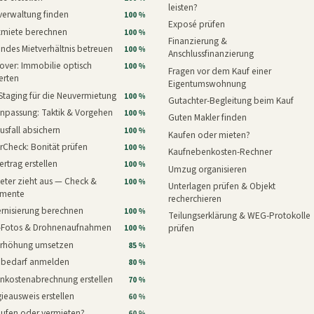
leisten?
verwaltung finden
100 %
Exposé prüfen
xmiete berechnen
100 %
Finanzierung &
ndes Mietverhältnis betreuen
100 %
Anschlussfinanzierung
ver: Immobilie optisch
100 %
Fragen vor dem Kauf einer
erten
Eigentumswohnung
Staging für die Neuvermietung
100 %
Gutachter-Begleitung beim Kauf
npassung: Taktik & Vorgehen
100 %
Guten Makler finden
usfall absichern
100 %
Kaufen oder mieten?
rCheck: Bonität prüfen
100 %
Kaufnebenkosten-Rechner
ertrag erstellen
100 %
Umzug organisieren
eter zieht aus — Check &
100 %
Unterlagen prüfen & Objekt
mente
recherchieren
rnisierung berechnen
100 %
Teilungserklärung & WEG-Protokolle
i-Fotos & Drohnenaufnahmen
prüfen
100 %
erhöhung umsetzen
85 %
nbedarf anmelden
80 %
nkostenabrechnung erstellen
70 %
ieausweis erstellen
60 %
aufen oder vermieten?
60 %