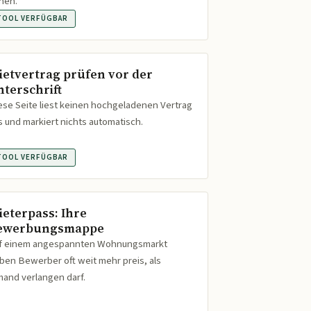
hen.
TOOL VERFÜGBAR
ietvertrag prüfen vor der
nterschrift
ese Seite liest keinen hochgeladenen Vertrag
s und markiert nichts automatisch.
TOOL VERFÜGBAR
ieterpass: Ihre
ewerbungsmappe
f einem angespannten Wohnungsmarkt
ben Bewerber oft weit mehr preis, als
mand verlangen darf.