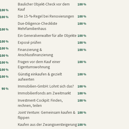
Baulicher Objekt-Check vor dem
100 %
Kauf
100 %
Die 15-%-Regel bei Renovierungen
100 %
100 %
Due-Diligence-Checkliste
100 %
Mehrfamilienhaus
100 %
Ein Generalverwalter für alle Objekte
100 %
100 %
Exposé prüfen
100 %
100 %
Finanzierung &
100 %
Anschlussfinanzierung
100 %
Fragen vor dem Kauf einer
100 %
100 %
Eigentumswohnung
100 %
Günstig einkaufen & gezielt
100 %
100 %
aufwerten
Immobilien-GmbH: Lohnt sich das?
100 %
90 %
Immobilienfonds am Zweitmarkt
100 %
Investment-Cockpit: Finden,
100 %
rechnen, teilen
Joint Venture: Gemeinsam kaufen &
100 %
flippen
Kaufen aus der Zwangsversteigerung
100 %