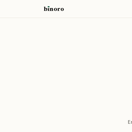
b
ı
noro
binoro
E