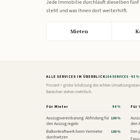
Jede Immobilie durchläuft dieselben fünf
steht und was Ihnen dort weiterhilft.
Mieten
K
ALLE SERVICES IM ÜBERBLICK
104 SERVICES · 93 
Prozent = grobe Schätzung des echten Umsetzungsstands: 
Bereichen stehen mehrfach.
Für Mieter
Für 
94 %
Auszugsvereinbarung: Abfindung für
Auszu
100 %
den Auszug regeln
den 
Balkonkraftwerk beim Vermieter
Den p
100 %
durchsetzen
Expos