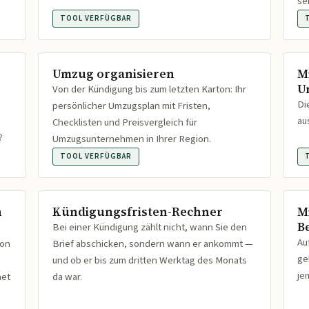
se
TOOL VERFÜGBAR
Umzug organisieren
M
U
Von der Kündigung bis zum letzten Karton: Ihr
Di
persönlicher Umzugsplan mit Fristen,
au
Checklisten und Preisvergleich für
?
Umzugsunternehmen in Ihrer Region.
TOOL VERFÜGBAR
n
Kündigungsfristen-Rechner
M
B
Bei einer Kündigung zählt nicht, wann Sie den
Au
ion
Brief abschicken, sondern wann er ankommt —
ge
und ob er bis zum dritten Werktag des Monats
je
net
da war.