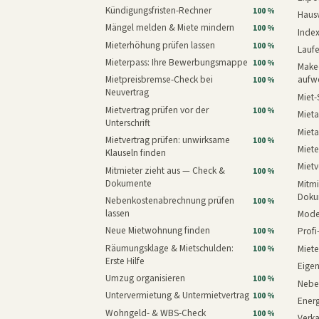
Kündigungsfristen-Rechner
100 %
Haus
Mängel melden & Miete mindern
100 %
Inde
Mieterhöhung prüfen lassen
100 %
Laufe
Mieterpass: Ihre Bewerbungsmappe
100 %
Makeo
Mietpreisbremse-Check bei
aufw
100 %
Neuvertrag
Miet-
Mietvertrag prüfen vor der
100 %
Mieta
Unterschrift
Mieta
Mietvertrag prüfen: unwirksame
100 %
Miete
Klauseln finden
Mietv
Mitmieter zieht aus — Check &
100 %
Dokumente
Mitmi
Doku
Nebenkostenabrechnung prüfen
100 %
lassen
Mode
Neue Mietwohnung finden
Prof
100 %
Räumungsklage & Mietschulden:
Miet
100 %
Erste Hilfe
Eige
Umzug organisieren
100 %
Nebe
Untervermietung & Untermietvertrag
100 %
Energ
Wohngeld- & WBS-Check
100 %
Verk