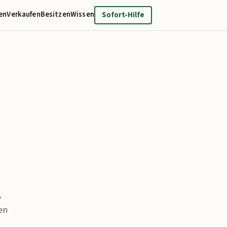
en
Verkaufen
Besitzen
Wissen
Sofort-Hilfe
,
en