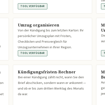
se
TOOL VERFÜGBAR
Umzug organisieren
M
U
Von der Kündigung bis zum letzten Karton: Ihr
Di
persönlicher Umzugsplan mit Fristen,
au
Checklisten und Preisvergleich für
?
Umzugsunternehmen in Ihrer Region.
TOOL VERFÜGBAR
n
Kündigungsfristen-Rechner
M
B
Bei einer Kündigung zählt nicht, wann Sie den
Au
ion
Brief abschicken, sondern wann er ankommt —
ge
und ob er bis zum dritten Werktag des Monats
je
net
da war.