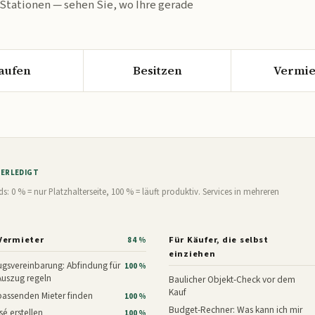
 Stationen — sehen Sie, wo Ihre gerade
aufen
Besitzen
Vermie
% ERLEDIGT
0 % = nur Platzhalterseite, 100 % = läuft produktiv. Services in mehreren
Vermieter
Für Käufer, die selbst
84 %
einziehen
gsvereinbarung: Abfindung für
100 %
Auszug regeln
Baulicher Objekt-Check vor dem
Kauf
assenden Mieter finden
100 %
Budget-Rechner: Was kann ich mir
é erstellen
100 %