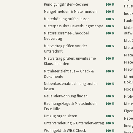
Kündigungsfristen-Rechner
100 %
Haus
Mängel melden & Miete mindern
100 %
Inde
Mieterhöhung prüfen lassen
100 %
Laufe
Mieterpass: Ihre Bewerbungsmappe
100 %
Makeo
Mietpreisbremse-Check bei
aufw
100 %
Neuvertrag
Miet-
Mietvertrag prüfen vor der
100 %
Mieta
Unterschrift
Mieta
Mietvertrag prüfen: unwirksame
100 %
Miete
Klauseln finden
Mietv
Mitmieter zieht aus — Check &
100 %
Dokumente
Mitmi
Doku
Nebenkostenabrechnung prüfen
100 %
lassen
Mode
Neue Mietwohnung finden
Prof
100 %
Räumungsklage & Mietschulden:
Miet
100 %
Erste Hilfe
Eige
Umzug organisieren
100 %
Nebe
Untervermietung & Untermietvertrag
100 %
Energ
Wohngeld- & WBS-Check
100 %
Verk