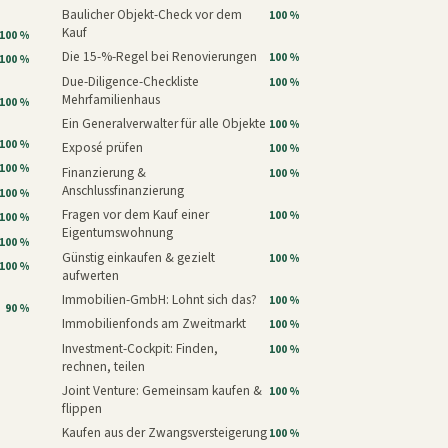
Baulicher Objekt-Check vor dem
100 %
Kauf
100 %
Die 15-%-Regel bei Renovierungen
100 %
100 %
Due-Diligence-Checkliste
100 %
Mehrfamilienhaus
100 %
Ein Generalverwalter für alle Objekte
100 %
100 %
Exposé prüfen
100 %
100 %
Finanzierung &
100 %
Anschlussfinanzierung
100 %
Fragen vor dem Kauf einer
100 %
100 %
Eigentumswohnung
100 %
Günstig einkaufen & gezielt
100 %
100 %
aufwerten
Immobilien-GmbH: Lohnt sich das?
100 %
90 %
Immobilienfonds am Zweitmarkt
100 %
Investment-Cockpit: Finden,
100 %
rechnen, teilen
Joint Venture: Gemeinsam kaufen &
100 %
flippen
Kaufen aus der Zwangsversteigerung
100 %