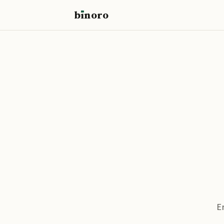
b
ı
noro
binoro
E