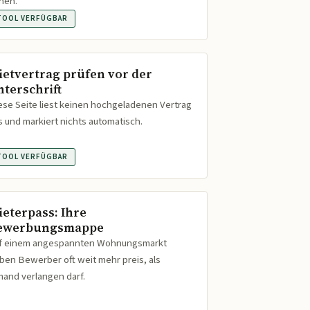
hen.
TOOL VERFÜGBAR
ietvertrag prüfen vor der
nterschrift
ese Seite liest keinen hochgeladenen Vertrag
s und markiert nichts automatisch.
TOOL VERFÜGBAR
ieterpass: Ihre
ewerbungsmappe
f einem angespannten Wohnungsmarkt
ben Bewerber oft weit mehr preis, als
mand verlangen darf.