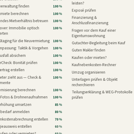
leisten?
verwaltung finden
100 %
Exposé prüfen
xmiete berechnen
100 %
Finanzierung &
ndes Mietverhältnis betreuen
100 %
Anschlussfinanzierung
ver: Immobilie optisch
100 %
Fragen vor dem Kauf einer
erten
Eigentumswohnung
Staging für die Neuvermietung
100 %
Gutachter-Begleitung beim Kauf
npassung: Taktik & Vorgehen
100 %
Guten Makler finden
usfall absichern
100 %
Kaufen oder mieten?
rCheck: Bonität prüfen
100 %
Kaufnebenkosten-Rechner
ertrag erstellen
100 %
Umzug organisieren
eter zieht aus — Check &
100 %
Unterlagen prüfen & Objekt
mente
recherchieren
rnisierung berechnen
100 %
Teilungserklärung & WEG-Protokolle
i-Fotos & Drohnenaufnahmen
prüfen
100 %
erhöhung umsetzen
85 %
nbedarf anmelden
80 %
nkostenabrechnung erstellen
70 %
ieausweis erstellen
60 %
aufen oder vermieten?
60 %