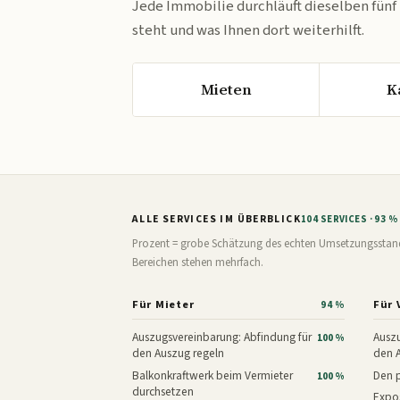
Jede Immobilie durchläuft dieselben fünf
steht und was Ihnen dort weiterhilft.
Mieten
K
ALLE SERVICES IM ÜBERBLICK
104 SERVICES · 93 
Prozent = grobe Schätzung des echten Umsetzungsstands: 
Bereichen stehen mehrfach.
Für Mieter
Für 
94 %
Auszugsvereinbarung: Abfindung für
Auszu
100 %
den Auszug regeln
den 
Balkonkraftwerk beim Vermieter
Den p
100 %
durchsetzen
Expos