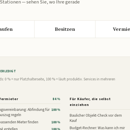
 Stationen — sehen Sie, wo Ihre gerade
aufen
Besitzen
Vermie
% ERLEDIGT
0 % = nur Platzhalterseite, 100 % = läuft produktiv. Services in mehreren
Vermieter
Für Käufer, die selbst
84 %
einziehen
gsvereinbarung: Abfindung für
100 %
Auszug regeln
Baulicher Objekt-Check vor dem
Kauf
assenden Mieter finden
100 %
Budget-Rechner: Was kann ich mir
é erstellen
100 %