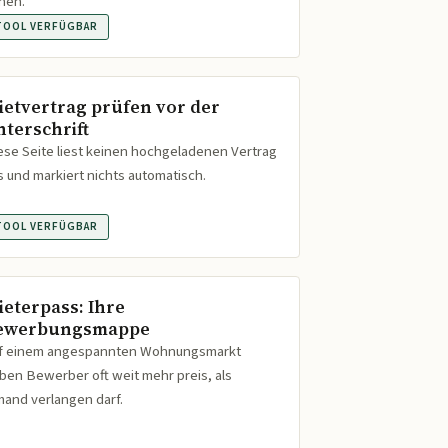
hen.
TOOL VERFÜGBAR
ietvertrag prüfen vor der
nterschrift
ese Seite liest keinen hochgeladenen Vertrag
s und markiert nichts automatisch.
TOOL VERFÜGBAR
ieterpass: Ihre
ewerbungsmappe
f einem angespannten Wohnungsmarkt
ben Bewerber oft weit mehr preis, als
mand verlangen darf.