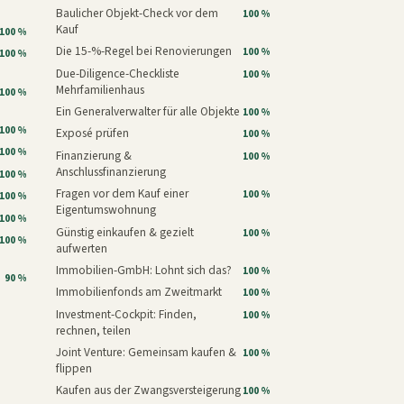
Baulicher Objekt-Check vor dem
100 %
Kauf
100 %
Die 15-%-Regel bei Renovierungen
100 %
100 %
Due-Diligence-Checkliste
100 %
Mehrfamilienhaus
100 %
Ein Generalverwalter für alle Objekte
100 %
100 %
Exposé prüfen
100 %
100 %
Finanzierung &
100 %
Anschlussfinanzierung
100 %
Fragen vor dem Kauf einer
100 %
100 %
Eigentumswohnung
100 %
Günstig einkaufen & gezielt
100 %
100 %
aufwerten
Immobilien-GmbH: Lohnt sich das?
100 %
90 %
Immobilienfonds am Zweitmarkt
100 %
Investment-Cockpit: Finden,
100 %
rechnen, teilen
Joint Venture: Gemeinsam kaufen &
100 %
flippen
Kaufen aus der Zwangsversteigerung
100 %