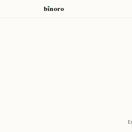
b
ı
noro
binoro
E