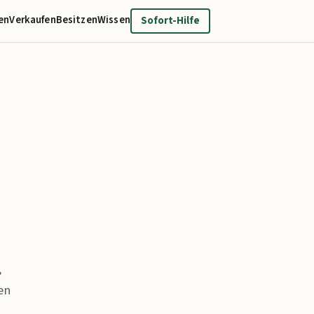
en
Verkaufen
Besitzen
Wissen
Sofort-Hilfe
,
en