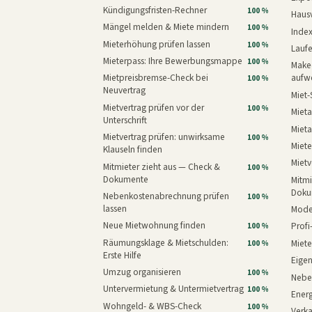
Kündigungsfristen-Rechner
100 %
Haus
Mängel melden & Miete mindern
100 %
Inde
Mieterhöhung prüfen lassen
100 %
Laufe
Mieterpass: Ihre Bewerbungsmappe
100 %
Makeo
Mietpreisbremse-Check bei
aufw
100 %
Neuvertrag
Miet-
Mietvertrag prüfen vor der
100 %
Mieta
Unterschrift
Mieta
Mietvertrag prüfen: unwirksame
100 %
Miete
Klauseln finden
Mietv
Mitmieter zieht aus — Check &
100 %
Dokumente
Mitmi
Doku
Nebenkostenabrechnung prüfen
100 %
lassen
Mode
Neue Mietwohnung finden
Prof
100 %
Räumungsklage & Mietschulden:
Miet
100 %
Erste Hilfe
Eige
Umzug organisieren
100 %
Nebe
Untervermietung & Untermietvertrag
100 %
Energ
Wohngeld- & WBS-Check
100 %
Verk