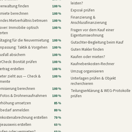
leisten?
verwaltung finden
100 %
Exposé prüfen
xmiete berechnen
100 %
Finanzierung &
ndes Mietverhältnis betreuen
100 %
Anschlussfinanzierung
ver: Immobilie optisch
100 %
Fragen vor dem Kauf einer
erten
Eigentumswohnung
Staging für die Neuvermietung
100 %
Gutachter-Begleitung beim Kauf
npassung: Taktik & Vorgehen
100 %
Guten Makler finden
usfall absichern
100 %
Kaufen oder mieten?
rCheck: Bonität prüfen
100 %
Kaufnebenkosten-Rechner
ertrag erstellen
100 %
Umzug organisieren
eter zieht aus — Check &
100 %
Unterlagen prüfen & Objekt
mente
recherchieren
rnisierung berechnen
100 %
Teilungserklärung & WEG-Protokolle
i-Fotos & Drohnenaufnahmen
prüfen
100 %
erhöhung umsetzen
85 %
nbedarf anmelden
80 %
nkostenabrechnung erstellen
70 %
ieausweis erstellen
60 %
aufen oder vermieten?
60 %