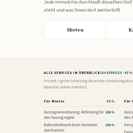
Jede Immobilie durchläuft dieselben fünf
steht und was Ihnen dort weiterhilft.
Mieten
K
ALLE SERVICES IM ÜBERBLICK
104 SERVICES · 93 
Prozent = grobe Schätzung des echten Umsetzungsstands: 
Bereichen stehen mehrfach.
Für Mieter
Für 
94 %
Auszugsvereinbarung: Abfindung für
Auszu
100 %
den Auszug regeln
den 
Balkonkraftwerk beim Vermieter
Den p
100 %
durchsetzen
Expos