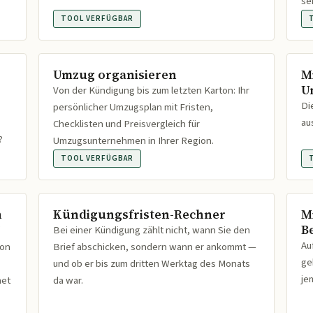
se
TOOL VERFÜGBAR
Umzug organisieren
M
U
Von der Kündigung bis zum letzten Karton: Ihr
Di
persönlicher Umzugsplan mit Fristen,
au
Checklisten und Preisvergleich für
?
Umzugsunternehmen in Ihrer Region.
TOOL VERFÜGBAR
n
Kündigungsfristen-Rechner
M
B
Bei einer Kündigung zählt nicht, wann Sie den
Au
ion
Brief abschicken, sondern wann er ankommt —
ge
und ob er bis zum dritten Werktag des Monats
je
net
da war.