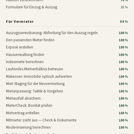
75 %
Formulare für Einzug & Auszug
25 %
Für Vermieter
84 %
Auszugsvereinbarung: Abfindung für den Auszug regeln
100 %
Den passenden Mieter finden
100 %
Exposé erstellen
100 %
Hausverwaltung finden
100 %
Indexmiete berechnen
100 %
Laufendes Mietverhältnis betreuen
100 %
Makeover: Immobilie optisch aufwerten
100 %
Miet-Staging für die Neuvermietung
100 %
Mietanpassung: Taktik & Vorgehen
100 %
Mietausfall absichern
100 %
MieterCheck: Bonität prüfen
100 %
Mietvertrag erstellen
100 %
Mitmieter zieht aus — Check & Dokumente
100 %
Modernisierung berechnen
100 %