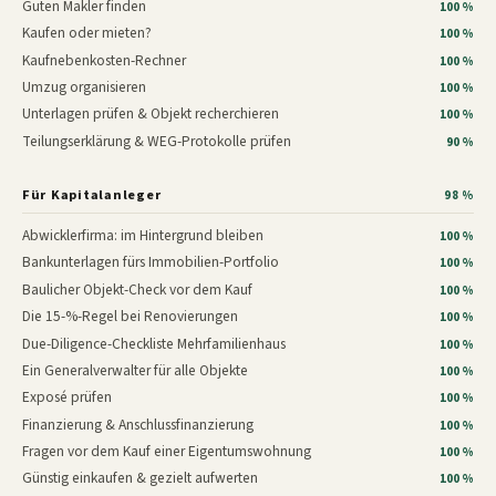
Guten Makler finden
100 %
Kaufen oder mieten?
100 %
Kaufnebenkosten-Rechner
100 %
Umzug organisieren
100 %
Unterlagen prüfen & Objekt recherchieren
100 %
Teilungserklärung & WEG-Protokolle prüfen
90 %
Für Kapitalanleger
98 %
Abwicklerfirma: im Hintergrund bleiben
100 %
Bankunterlagen fürs Immobilien-Portfolio
100 %
Baulicher Objekt-Check vor dem Kauf
100 %
Die 15-%-Regel bei Renovierungen
100 %
Due-Diligence-Checkliste Mehrfamilienhaus
100 %
Ein Generalverwalter für alle Objekte
100 %
Exposé prüfen
100 %
Finanzierung & Anschlussfinanzierung
100 %
Fragen vor dem Kauf einer Eigentumswohnung
100 %
Günstig einkaufen & gezielt aufwerten
100 %