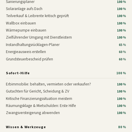
Sanierungsplaner
100 %
Solaranlage aufs Dach
100 %
Teilverkauf & Leibrente kritisch geprüft
100 %
Wallbox einbauen
100 %
Wärmepumpe einbauen
100 %
Zielführender Umgang mit Dienstleistern
100 %
Instandhaltungsrücklagen-Planer
65 %
Energieausweis erstellen
60 %
Grundsteuerbescheid prüfen
60 %
Sofort-Hilfe
100 %
Erbimmobilie: behalten, vermieten oder verkaufen?
100 %
Gutachten für Gericht, Scheidung & ZV
100 %
Kritische Finanzierungssituation meistern
100 %
Räumungsklage & Mietschulden: Erste Hilfe
100 %
Zwangsversteigerung abwenden
100 %
Wissen & Werkzeuge
80 %