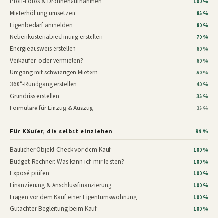
Profi-Fotos & Drohnenaufnahmen
100 %
Mieterhöhung umsetzen
85 %
Eigenbedarf anmelden
80 %
Nebenkostenabrechnung erstellen
70 %
Energieausweis erstellen
60 %
Verkaufen oder vermieten?
60 %
Umgang mit schwierigen Mietern
50 %
360°-Rundgang erstellen
40 %
Grundriss erstellen
35 %
Formulare für Einzug & Auszug
25 %
Für Käufer, die selbst einziehen
99 %
Baulicher Objekt-Check vor dem Kauf
100 %
Budget-Rechner: Was kann ich mir leisten?
100 %
Exposé prüfen
100 %
Finanzierung & Anschlussfinanzierung
100 %
Fragen vor dem Kauf einer Eigentumswohnung
100 %
Gutachter-Begleitung beim Kauf
100 %