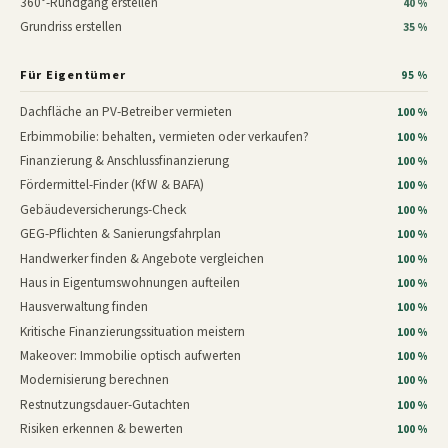
360°-Rundgang erstellen
40 %
Grundriss erstellen
35 %
Für Eigentümer
95 %
Dachfläche an PV-Betreiber vermieten
100 %
Erbimmobilie: behalten, vermieten oder verkaufen?
100 %
Finanzierung & Anschlussfinanzierung
100 %
Fördermittel-Finder (KfW & BAFA)
100 %
Gebäudeversicherungs-Check
100 %
GEG-Pflichten & Sanierungsfahrplan
100 %
Handwerker finden & Angebote vergleichen
100 %
Haus in Eigentumswohnungen aufteilen
100 %
Hausverwaltung finden
100 %
Kritische Finanzierungssituation meistern
100 %
Makeover: Immobilie optisch aufwerten
100 %
Modernisierung berechnen
100 %
Restnutzungsdauer-Gutachten
100 %
Risiken erkennen & bewerten
100 %