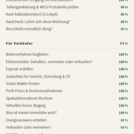
100 %
Teilungserklärung & WEG-Protokolle prüfen
90 %
Kauf-Kalkulationstool (Cockpit)
85 %
Kaufcheck: Lohnt sich diese Wohnung?
80 %
Was bleibt monatlich übrig?
65 %
Für Verkäufer
84 %
Bieterverfahren begleiten
100 %
Erbimmobilie: behalten, vermieten oder verkaufen?
100 %
Exposé erstellen
100 %
Gutachten für Gericht, Scheidung & ZV
100 %
Guten Makler finden
100 %
Profi-Fotos & Drohnenaufnahmen
100 %
Spekulationssteuer-Rechner
100 %
Virtuelles Home Staging
100 %
Was ist meine Immobilie wert?
100 %
Energieausweis erstellen
60 %
Verkaufen oder vermieten?
60 %