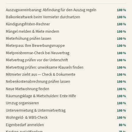
Auszugsvereinbarung: Abfindung für den Auszug regeln
100 %
Balkonkraftwerk beim Vermieter durchsetzen
100 %
Kündigungsfristen-Rechner
100 %
Mängel melden & Miete mindern
100 %
Mieterhöhung prüfen lassen
100 %
Mieterpass: Ihre Bewerbungsmappe
100 %
Mietpreisbremse-Check bei Neuvertrag
100 %
Mietvertrag prüfen vor der Unterschrift
100 %
Mietvertrag prüfen: unwirksame Klauseln finden
100 %
Mitmieter zieht aus — Check & Dokumente
100 %
Nebenkostenabrechnung prüfen lassen
100 %
Neue Mietwohnung finden
100 %
Räumungsklage & Mietschulden: Erste Hilfe
100 %
Umzug organisieren
100 %
Untervermietung & Untermietvertrag
100 %
Wohngeld- & WBS-Check
100 %
Eigenbedarf anmelden
80 %
Kaution zurückfordern