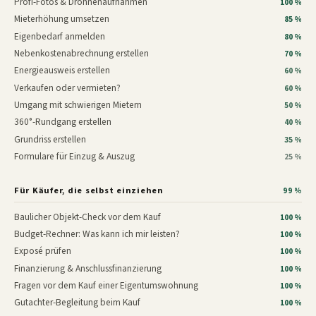
Profi-Fotos & Drohnenaufnahmen
100 %
Mieterhöhung umsetzen
85 %
Eigenbedarf anmelden
80 %
Nebenkostenabrechnung erstellen
70 %
Energieausweis erstellen
60 %
Verkaufen oder vermieten?
60 %
Umgang mit schwierigen Mietern
50 %
360°-Rundgang erstellen
40 %
Grundriss erstellen
35 %
Formulare für Einzug & Auszug
25 %
Für Käufer, die selbst einziehen
99 %
Baulicher Objekt-Check vor dem Kauf
100 %
Budget-Rechner: Was kann ich mir leisten?
100 %
Exposé prüfen
100 %
Finanzierung & Anschlussfinanzierung
100 %
Fragen vor dem Kauf einer Eigentumswohnung
100 %
Gutachter-Begleitung beim Kauf
100 %