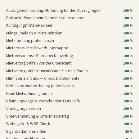
Auszugsvereinbarung: Abfindung für den Auszug regeln
100 %
Balkonkraftwerk beim Vermieter durchsetzen
100 %
Kündigungsfristen-Rechner
100 %
Mängel melden & Miete mindern
100 %
Mieterhöhung prüfen lassen
100 %
Mieterpass: Ihre Bewerbungsmappe
100 %
Mietpreisbremse-Check bei Neuvertrag
100 %
Mietvertrag prüfen vor der Unterschrift
100 %
Mietvertrag prüfen: unwirksame Klauseln finden
100 %
Mitmieter zieht aus — Check & Dokumente
100 %
Nebenkostenabrechnung prüfen lassen
100 %
Neue Mietwohnung finden
100 %
Räumungsklage & Mietschulden: Erste Hilfe
100 %
Umzug organisieren
100 %
Untervermietung & Untermietvertrag
100 %
Wohngeld- & WBS-Check
100 %
Eigenbedarf anmelden
80 %
Kaution zurückfordern