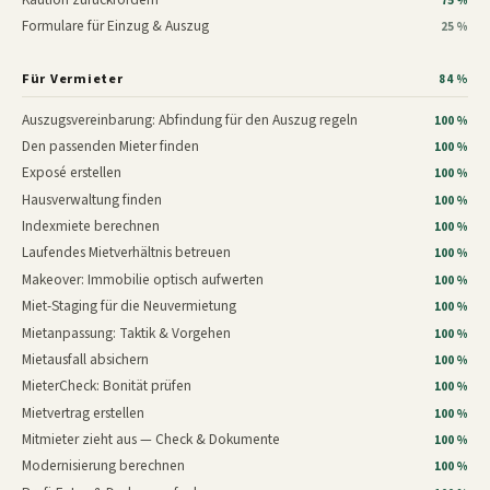
75 %
Formulare für Einzug & Auszug
25 %
Für Vermieter
84 %
Auszugsvereinbarung: Abfindung für den Auszug regeln
100 %
Den passenden Mieter finden
100 %
Exposé erstellen
100 %
Hausverwaltung finden
100 %
Indexmiete berechnen
100 %
Laufendes Mietverhältnis betreuen
100 %
Makeover: Immobilie optisch aufwerten
100 %
Miet-Staging für die Neuvermietung
100 %
Mietanpassung: Taktik & Vorgehen
100 %
Mietausfall absichern
100 %
MieterCheck: Bonität prüfen
100 %
Mietvertrag erstellen
100 %
Mitmieter zieht aus — Check & Dokumente
100 %
Modernisierung berechnen
100 %