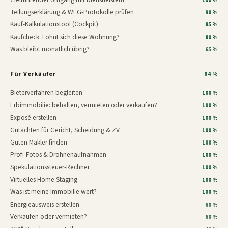
100 %
Teilungserklärung & WEG-Protokolle prüfen
90 %
Kauf-Kalkulationstool (Cockpit)
85 %
Kaufcheck: Lohnt sich diese Wohnung?
80 %
Was bleibt monatlich übrig?
65 %
Für Verkäufer
84 %
Bieterverfahren begleiten
100 %
Erbimmobilie: behalten, vermieten oder verkaufen?
100 %
Exposé erstellen
100 %
Gutachten für Gericht, Scheidung & ZV
100 %
Guten Makler finden
100 %
Profi-Fotos & Drohnenaufnahmen
100 %
Spekulationssteuer-Rechner
100 %
Virtuelles Home Staging
100 %
Was ist meine Immobilie wert?
100 %
Energieausweis erstellen
60 %
Verkaufen oder vermieten?
60 %