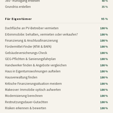
360°-Rundgang erstellen
40 %
Grundriss erstellen
35 %
Für Eigentümer
95 %
Dachfläche an PV-Betreiber vermieten
100 %
Erbimmobilie: behalten, vermieten oder verkaufen?
100 %
Finanzierung & Anschlussfinanzierung
100 %
Fördermittel-Finder (KfW & BAFA)
100 %
Gebäudeversicherungs-Check
100 %
GEG-Pflichten & Sanierungsfahrplan
100 %
Handwerker finden & Angebote vergleichen
100 %
Haus in Eigentumswohnungen aufteilen
100 %
Hausverwaltung finden
100 %
Kritische Finanzierungssituation meistern
100 %
Makeover: Immobilie optisch aufwerten
100 %
Modernisierung berechnen
100 %
Restnutzungsdauer-Gutachten
100 %
Risiken erkennen & bewerten
100 %