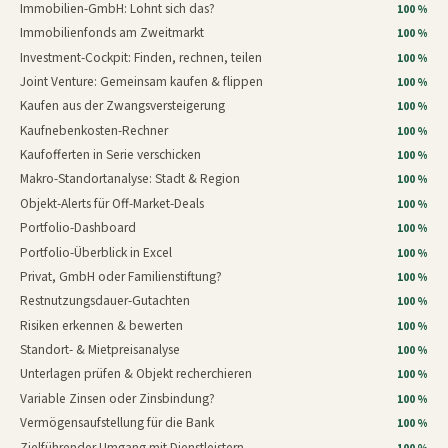
Immobilien-GmbH: Lohnt sich das?
100 %
Immobilienfonds am Zweitmarkt
100 %
Investment-Cockpit: Finden, rechnen, teilen
100 %
Joint Venture: Gemeinsam kaufen & flippen
100 %
Kaufen aus der Zwangsversteigerung
100 %
Kaufnebenkosten-Rechner
100 %
Kaufofferten in Serie verschicken
100 %
Makro-Standortanalyse: Stadt & Region
100 %
Objekt-Alerts für Off-Market-Deals
100 %
Portfolio-Dashboard
100 %
Portfolio-Überblick in Excel
100 %
Privat, GmbH oder Familienstiftung?
100 %
Restnutzungsdauer-Gutachten
100 %
Risiken erkennen & bewerten
100 %
Standort- & Mietpreisanalyse
100 %
Unterlagen prüfen & Objekt recherchieren
100 %
Variable Zinsen oder Zinsbindung?
100 %
Vermögensaufstellung für die Bank
100 %
Zielführender Umgang mit Dienstleistern