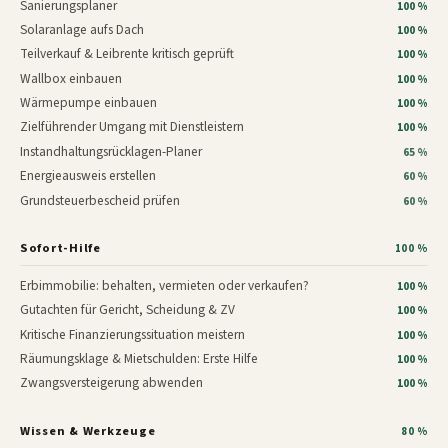
Sanierungsplaner
100 %
Solaranlage aufs Dach
100 %
Teilverkauf & Leibrente kritisch geprüft
100 %
Wallbox einbauen
100 %
Wärmepumpe einbauen
100 %
Zielführender Umgang mit Dienstleistern
100 %
Instandhaltungsrücklagen-Planer
65 %
Energieausweis erstellen
60 %
Grundsteuerbescheid prüfen
60 %
Sofort-Hilfe
100 %
Erbimmobilie: behalten, vermieten oder verkaufen?
100 %
Gutachten für Gericht, Scheidung & ZV
100 %
Kritische Finanzierungssituation meistern
100 %
Räumungsklage & Mietschulden: Erste Hilfe
100 %
Zwangsversteigerung abwenden
100 %
Wissen & Werkzeuge
80 %