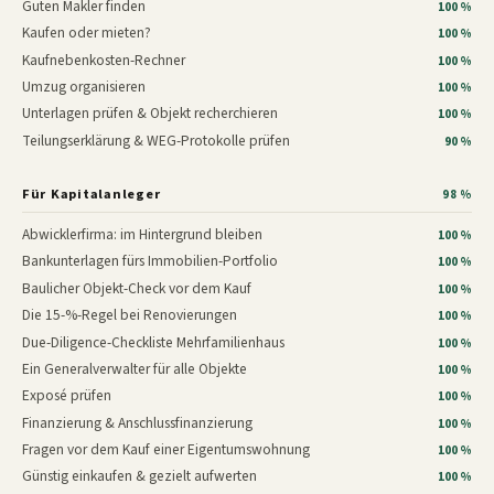
Guten Makler finden
100 %
Kaufen oder mieten?
100 %
Kaufnebenkosten-Rechner
100 %
Umzug organisieren
100 %
Unterlagen prüfen & Objekt recherchieren
100 %
Teilungserklärung & WEG-Protokolle prüfen
90 %
Für Kapitalanleger
98 %
Abwicklerfirma: im Hintergrund bleiben
100 %
Bankunterlagen fürs Immobilien-Portfolio
100 %
Baulicher Objekt-Check vor dem Kauf
100 %
Die 15-%-Regel bei Renovierungen
100 %
Due-Diligence-Checkliste Mehrfamilienhaus
100 %
Ein Generalverwalter für alle Objekte
100 %
Exposé prüfen
100 %
Finanzierung & Anschlussfinanzierung
100 %
Fragen vor dem Kauf einer Eigentumswohnung
100 %
Günstig einkaufen & gezielt aufwerten
100 %