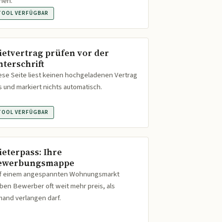
hen.
TOOL VERFÜGBAR
ietvertrag prüfen vor der
nterschrift
ese Seite liest keinen hochgeladenen Vertrag
s und markiert nichts automatisch.
TOOL VERFÜGBAR
ieterpass: Ihre
ewerbungsmappe
f einem angespannten Wohnungsmarkt
ben Bewerber oft weit mehr preis, als
mand verlangen darf.