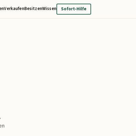
en
Verkaufen
Besitzen
Wissen
Sofort-Hilfe
,
en