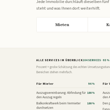
Jede Immobilie durchläuft dieselben fünf
steht und was Ihnen dort weiterhilft.
Mieten
K
ALLE SERVICES IM ÜBERBLICK
104 SERVICES · 93 
Prozent = grobe Schätzung des echten Umsetzungsstands: 
Bereichen stehen mehrfach.
Für Mieter
Für 
94 %
Auszugsvereinbarung: Abfindung für
Auszu
100 %
den Auszug regeln
den 
Balkonkraftwerk beim Vermieter
Den p
100 %
durchsetzen
Expos