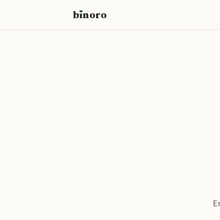
b
ı
noro
binoro
E