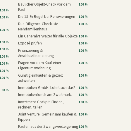
Baulicher Objekt-Check vor dem
100 %
Kauf
100 %
Die 15-%-Regel bei Renovierungen
100 %
100 %
Due-Diligence-Checkliste
100 %
Mehrfamilienhaus
100 %
Ein Generalverwalter für alle Objekte
100 %
100 %
Exposé prüfen
100 %
100 %
Finanzierung &
100 %
Anschlussfinanzierung
100 %
Fragen vor dem Kauf einer
100 %
100 %
Eigentumswohnung
100 %
Günstig einkaufen & gezielt
100 %
100 %
aufwerten
Immobilien-GmbH: Lohnt sich das?
100 %
90 %
Immobilienfonds am Zweitmarkt
100 %
Investment-Cockpit: Finden,
100 %
rechnen, teilen
Joint Venture: Gemeinsam kaufen &
100 %
flippen
Kaufen aus der Zwangsversteigerung
100 %