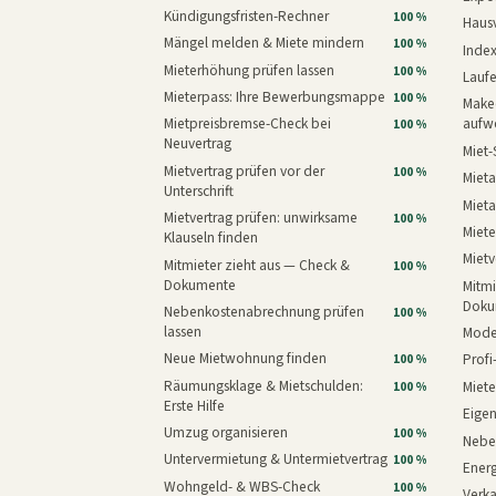
Kündigungsfristen-Rechner
100 %
Haus
Mängel melden & Miete mindern
100 %
Inde
Mieterhöhung prüfen lassen
100 %
Laufe
Mieterpass: Ihre Bewerbungsmappe
100 %
Makeo
Mietpreisbremse-Check bei
aufw
100 %
Neuvertrag
Miet-
Mietvertrag prüfen vor der
100 %
Mieta
Unterschrift
Mieta
Mietvertrag prüfen: unwirksame
100 %
Miete
Klauseln finden
Mietv
Mitmieter zieht aus — Check &
100 %
Dokumente
Mitmi
Doku
Nebenkostenabrechnung prüfen
100 %
lassen
Mode
Neue Mietwohnung finden
Prof
100 %
Räumungsklage & Mietschulden:
Miet
100 %
Erste Hilfe
Eige
Umzug organisieren
100 %
Nebe
Untervermietung & Untermietvertrag
100 %
Energ
Wohngeld- & WBS-Check
100 %
Verk