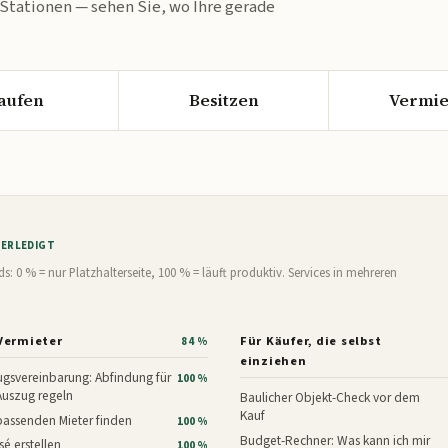
 Stationen — sehen Sie, wo Ihre gerade
aufen
Besitzen
Vermie
% ERLEDIGT
0 % = nur Platzhalterseite, 100 % = läuft produktiv. Services in mehreren
Vermieter
Für Käufer, die selbst
84 %
einziehen
gsvereinbarung: Abfindung für
100 %
Auszug regeln
Baulicher Objekt-Check vor dem
Kauf
assenden Mieter finden
100 %
Budget-Rechner: Was kann ich mir
é erstellen
100 %