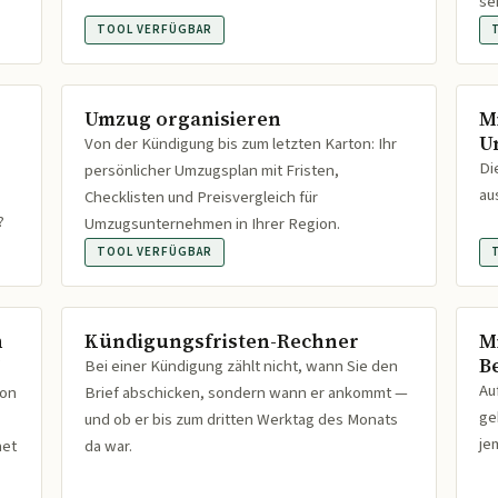
se
TOOL VERFÜGBAR
Umzug organisieren
M
U
Von der Kündigung bis zum letzten Karton: Ihr
Di
persönlicher Umzugsplan mit Fristen,
au
Checklisten und Preisvergleich für
?
Umzugsunternehmen in Ihrer Region.
TOOL VERFÜGBAR
n
Kündigungsfristen-Rechner
M
B
Bei einer Kündigung zählt nicht, wann Sie den
Au
ion
Brief abschicken, sondern wann er ankommt —
ge
und ob er bis zum dritten Werktag des Monats
je
net
da war.