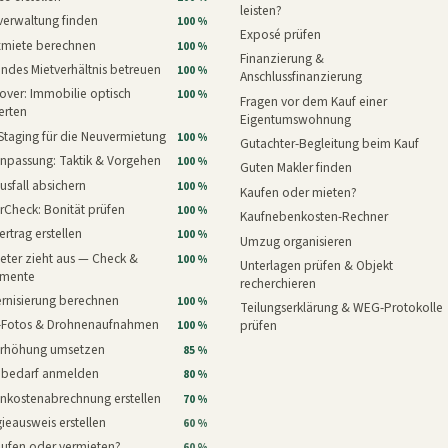
leisten?
verwaltung finden
100 %
Exposé prüfen
xmiete berechnen
100 %
Finanzierung &
ndes Mietverhältnis betreuen
100 %
Anschlussfinanzierung
ver: Immobilie optisch
100 %
Fragen vor dem Kauf einer
erten
Eigentumswohnung
Staging für die Neuvermietung
100 %
Gutachter-Begleitung beim Kauf
npassung: Taktik & Vorgehen
100 %
Guten Makler finden
usfall absichern
100 %
Kaufen oder mieten?
rCheck: Bonität prüfen
100 %
Kaufnebenkosten-Rechner
ertrag erstellen
100 %
Umzug organisieren
eter zieht aus — Check &
100 %
Unterlagen prüfen & Objekt
mente
recherchieren
rnisierung berechnen
100 %
Teilungserklärung & WEG-Protokolle
i-Fotos & Drohnenaufnahmen
prüfen
100 %
erhöhung umsetzen
85 %
nbedarf anmelden
80 %
nkostenabrechnung erstellen
70 %
ieausweis erstellen
60 %
aufen oder vermieten?
60 %