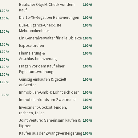
Baulicher Objekt-Check vor dem
100 %
Kauf
100 %
Die 15-%-Regel bei Renovierungen
100 %
100 %
Due-Diligence-Checkliste
100 %
Mehrfamilienhaus
100 %
Ein Generalverwalter für alle Objekte
100 %
100 %
Exposé prüfen
100 %
100 %
Finanzierung &
100 %
Anschlussfinanzierung
100 %
Fragen vor dem Kauf einer
100 %
100 %
Eigentumswohnung
100 %
Günstig einkaufen & gezielt
100 %
100 %
aufwerten
Immobilien-GmbH: Lohnt sich das?
100 %
90 %
Immobilienfonds am Zweitmarkt
100 %
Investment-Cockpit: Finden,
100 %
rechnen, teilen
Joint Venture: Gemeinsam kaufen &
100 %
flippen
Kaufen aus der Zwangsversteigerung
100 %