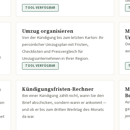
se
TOOL VERFÜGBAR
Umzug organisieren
M
U
Von der Kündigung bis zum letzten Karton: Ihr
Di
persönlicher Umzugsplan mit Fristen,
au
Checklisten und Preisvergleich für
?
Umzugsunternehmen in Ihrer Region.
TOOL VERFÜGBAR
n
Kündigungsfristen-Rechner
M
B
Bei einer Kündigung zählt nicht, wann Sie den
Au
ion
Brief abschicken, sondern wann er ankommt —
ge
und ob er bis zum dritten Werktag des Monats
je
net
da war.