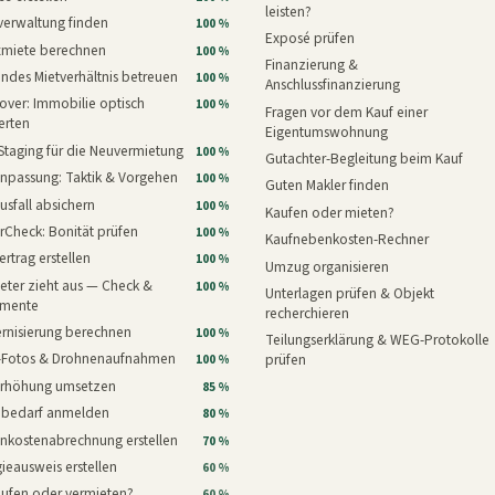
leisten?
verwaltung finden
100 %
Exposé prüfen
xmiete berechnen
100 %
Finanzierung &
ndes Mietverhältnis betreuen
100 %
Anschlussfinanzierung
ver: Immobilie optisch
100 %
Fragen vor dem Kauf einer
erten
Eigentumswohnung
Staging für die Neuvermietung
100 %
Gutachter-Begleitung beim Kauf
npassung: Taktik & Vorgehen
100 %
Guten Makler finden
usfall absichern
100 %
Kaufen oder mieten?
rCheck: Bonität prüfen
100 %
Kaufnebenkosten-Rechner
ertrag erstellen
100 %
Umzug organisieren
eter zieht aus — Check &
100 %
Unterlagen prüfen & Objekt
mente
recherchieren
rnisierung berechnen
100 %
Teilungserklärung & WEG-Protokolle
i-Fotos & Drohnenaufnahmen
prüfen
100 %
erhöhung umsetzen
85 %
nbedarf anmelden
80 %
nkostenabrechnung erstellen
70 %
ieausweis erstellen
60 %
aufen oder vermieten?
60 %