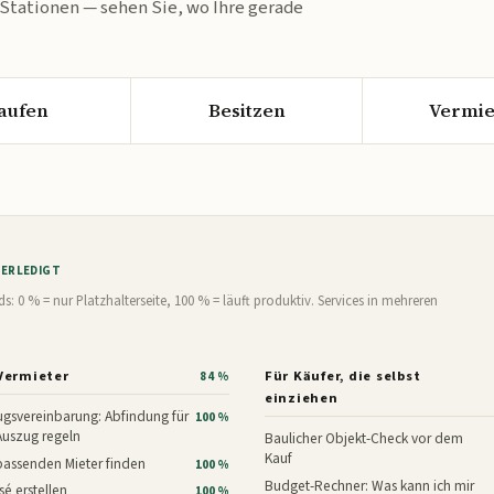
 Stationen — sehen Sie, wo Ihre gerade
aufen
Besitzen
Vermie
% ERLEDIGT
0 % = nur Platzhalterseite, 100 % = läuft produktiv. Services in mehreren
Vermieter
Für Käufer, die selbst
84 %
einziehen
gsvereinbarung: Abfindung für
100 %
Auszug regeln
Baulicher Objekt-Check vor dem
Kauf
assenden Mieter finden
100 %
Budget-Rechner: Was kann ich mir
é erstellen
100 %