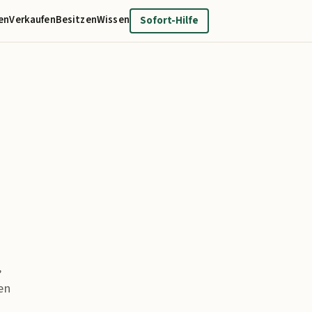
en
Verkaufen
Besitzen
Wissen
Sofort-Hilfe
,
en