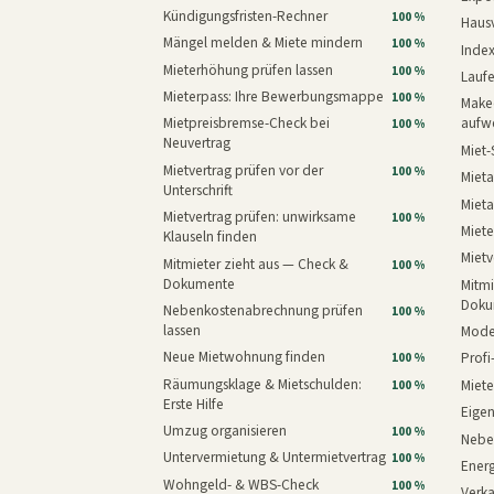
Kündigungsfristen-Rechner
100 %
Haus
Mängel melden & Miete mindern
100 %
Inde
Mieterhöhung prüfen lassen
100 %
Laufe
Mieterpass: Ihre Bewerbungsmappe
100 %
Makeo
Mietpreisbremse-Check bei
aufw
100 %
Neuvertrag
Miet-
Mietvertrag prüfen vor der
100 %
Mieta
Unterschrift
Mieta
Mietvertrag prüfen: unwirksame
100 %
Miete
Klauseln finden
Mietv
Mitmieter zieht aus — Check &
100 %
Dokumente
Mitmi
Doku
Nebenkostenabrechnung prüfen
100 %
lassen
Mode
Neue Mietwohnung finden
Prof
100 %
Räumungsklage & Mietschulden:
Miet
100 %
Erste Hilfe
Eige
Umzug organisieren
100 %
Nebe
Untervermietung & Untermietvertrag
100 %
Energ
Wohngeld- & WBS-Check
100 %
Verk