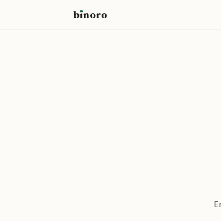
b
ı
noro
binoro
E