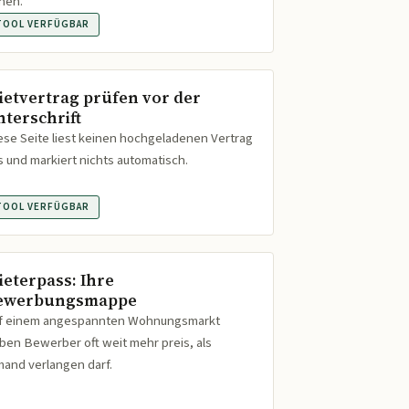
hen.
TOOL VERFÜGBAR
ietvertrag prüfen vor der
nterschrift
ese Seite liest keinen hochgeladenen Vertrag
s und markiert nichts automatisch.
TOOL VERFÜGBAR
ieterpass: Ihre
ewerbungsmappe
f einem angespannten Wohnungsmarkt
ben Bewerber oft weit mehr preis, als
mand verlangen darf.