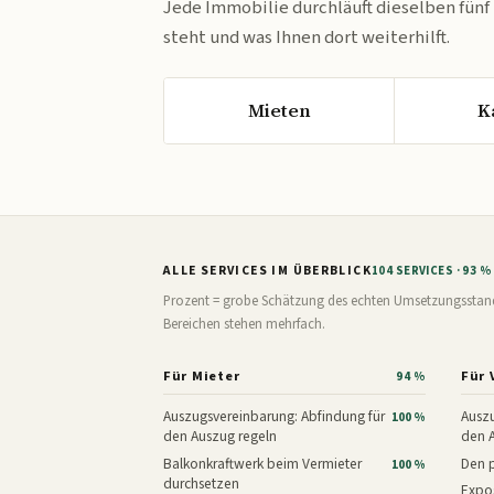
Jede Immobilie durchläuft dieselben fünf
steht und was Ihnen dort weiterhilft.
Mieten
K
ALLE SERVICES IM ÜBERBLICK
104 SERVICES · 93 
Prozent = grobe Schätzung des echten Umsetzungsstands: 
Bereichen stehen mehrfach.
Für Mieter
Für 
94 %
Auszugsvereinbarung: Abfindung für
Auszu
100 %
den Auszug regeln
den 
Balkonkraftwerk beim Vermieter
Den p
100 %
durchsetzen
Expos