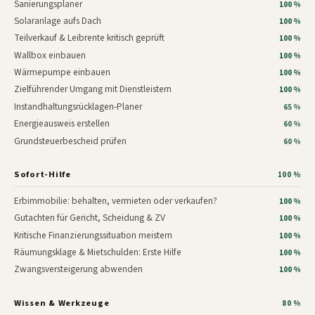
Sanierungsplaner
100 %
Solaranlage aufs Dach
100 %
Teilverkauf & Leibrente kritisch geprüft
100 %
Wallbox einbauen
100 %
Wärmepumpe einbauen
100 %
Zielführender Umgang mit Dienstleistern
100 %
Instandhaltungsrücklagen-Planer
65 %
Energieausweis erstellen
60 %
Grundsteuerbescheid prüfen
60 %
Sofort-Hilfe
100 %
Erbimmobilie: behalten, vermieten oder verkaufen?
100 %
Gutachten für Gericht, Scheidung & ZV
100 %
Kritische Finanzierungssituation meistern
100 %
Räumungsklage & Mietschulden: Erste Hilfe
100 %
Zwangsversteigerung abwenden
100 %
Wissen & Werkzeuge
80 %