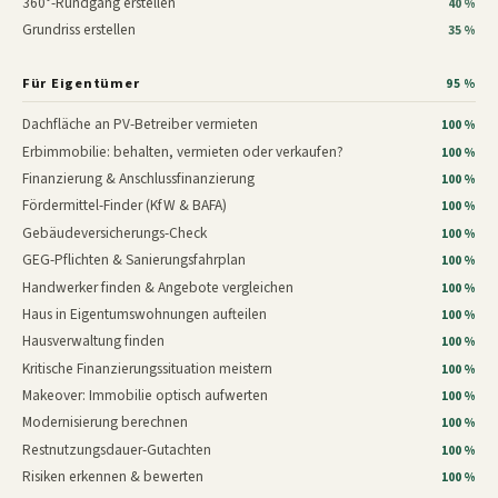
360°-Rundgang erstellen
40 %
Grundriss erstellen
35 %
Für Eigentümer
95 %
Dachfläche an PV-Betreiber vermieten
100 %
Erbimmobilie: behalten, vermieten oder verkaufen?
100 %
Finanzierung & Anschlussfinanzierung
100 %
Fördermittel-Finder (KfW & BAFA)
100 %
Gebäudeversicherungs-Check
100 %
GEG-Pflichten & Sanierungsfahrplan
100 %
Handwerker finden & Angebote vergleichen
100 %
Haus in Eigentumswohnungen aufteilen
100 %
Hausverwaltung finden
100 %
Kritische Finanzierungssituation meistern
100 %
Makeover: Immobilie optisch aufwerten
100 %
Modernisierung berechnen
100 %
Restnutzungsdauer-Gutachten
100 %
Risiken erkennen & bewerten
100 %