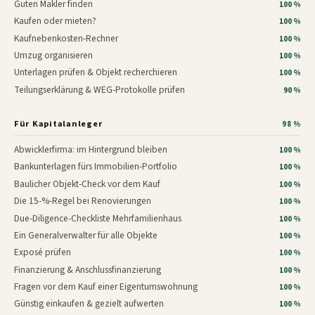
Guten Makler finden
100 %
Kaufen oder mieten?
100 %
Kaufnebenkosten-Rechner
100 %
Umzug organisieren
100 %
Unterlagen prüfen & Objekt recherchieren
100 %
Teilungserklärung & WEG-Protokolle prüfen
90 %
Für Kapitalanleger
98 %
Abwicklerfirma: im Hintergrund bleiben
100 %
Bankunterlagen fürs Immobilien-Portfolio
100 %
Baulicher Objekt-Check vor dem Kauf
100 %
Die 15-%-Regel bei Renovierungen
100 %
Due-Diligence-Checkliste Mehrfamilienhaus
100 %
Ein Generalverwalter für alle Objekte
100 %
Exposé prüfen
100 %
Finanzierung & Anschlussfinanzierung
100 %
Fragen vor dem Kauf einer Eigentumswohnung
100 %
Günstig einkaufen & gezielt aufwerten
100 %