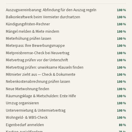
Auszugsvereinbarung: Abfindung für den Auszug regeln
100 %
Balkonkraftwerk beim Vermieter durchsetzen
100 %
Kündigungsfristen-Rechner
100 %
Mängel melden & Miete mindern
100 %
Mieterhöhung prüfen lassen
100 %
Mieterpass: Ihre Bewerbungsmappe
100 %
Mietpreisbremse-Check bei Neuvertrag
100 %
Mietvertrag prüfen vor der Unterschrift
100 %
Mietvertrag prüfen: unwirksame Klauseln finden
100 %
Mitmieter zieht aus — Check & Dokumente
100 %
Nebenkostenabrechnung prüfen lassen
100 %
Neue Mietwohnung finden
100 %
Räumungsklage & Mietschulden: Erste Hilfe
100 %
Umzug organisieren
100 %
Untervermietung & Untermietvertrag
100 %
Wohngeld- & WBS-Check
100 %
Eigenbedarf anmelden
80 %
Kaution zurückfordern