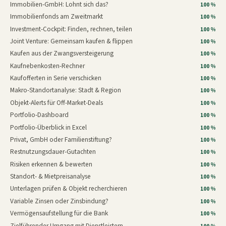
Immobilien-GmbH: Lohnt sich das?
100 %
Immobilienfonds am Zweitmarkt
100 %
Investment-Cockpit: Finden, rechnen, teilen
100 %
Joint Venture: Gemeinsam kaufen & flippen
100 %
Kaufen aus der Zwangsversteigerung
100 %
Kaufnebenkosten-Rechner
100 %
Kaufofferten in Serie verschicken
100 %
Makro-Standortanalyse: Stadt & Region
100 %
Objekt-Alerts für Off-Market-Deals
100 %
Portfolio-Dashboard
100 %
Portfolio-Überblick in Excel
100 %
Privat, GmbH oder Familienstiftung?
100 %
Restnutzungsdauer-Gutachten
100 %
Risiken erkennen & bewerten
100 %
Standort- & Mietpreisanalyse
100 %
Unterlagen prüfen & Objekt recherchieren
100 %
Variable Zinsen oder Zinsbindung?
100 %
Vermögensaufstellung für die Bank
100 %
Zielführender Umgang mit Dienstleistern