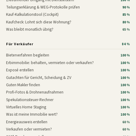
100 %
Teilungserklärung & WEG-Protokolle prüfen
90 %
Kauf-Kalkulationstool (Cockpit)
85 %
Kaufcheck: Lohnt sich diese Wohnung?
80 %
Was bleibt monatlich übrig?
65 %
Für Verkäufer
84 %
Bieterverfahren begleiten
100 %
Erbimmobilie: behalten, vermieten oder verkaufen?
100 %
Exposé erstellen
100 %
Gutachten für Gericht, Scheidung & ZV
100 %
Guten Makler finden
100 %
Profi-Fotos & Drohnenaufnahmen
100 %
Spekulationssteuer-Rechner
100 %
Virtuelles Home Staging
100 %
Was ist meine Immobilie wert?
100 %
Energieausweis erstellen
60 %
Verkaufen oder vermieten?
60 %