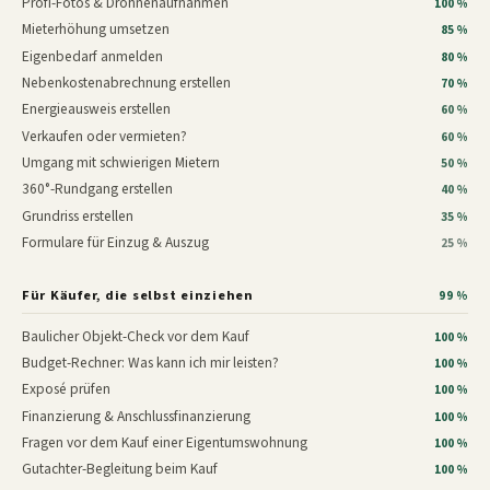
Profi-Fotos & Drohnenaufnahmen
100 %
Mieterhöhung umsetzen
85 %
Eigenbedarf anmelden
80 %
Nebenkostenabrechnung erstellen
70 %
Energieausweis erstellen
60 %
Verkaufen oder vermieten?
60 %
Umgang mit schwierigen Mietern
50 %
360°-Rundgang erstellen
40 %
Grundriss erstellen
35 %
Formulare für Einzug & Auszug
25 %
Für Käufer, die selbst einziehen
99 %
Baulicher Objekt-Check vor dem Kauf
100 %
Budget-Rechner: Was kann ich mir leisten?
100 %
Exposé prüfen
100 %
Finanzierung & Anschlussfinanzierung
100 %
Fragen vor dem Kauf einer Eigentumswohnung
100 %
Gutachter-Begleitung beim Kauf
100 %