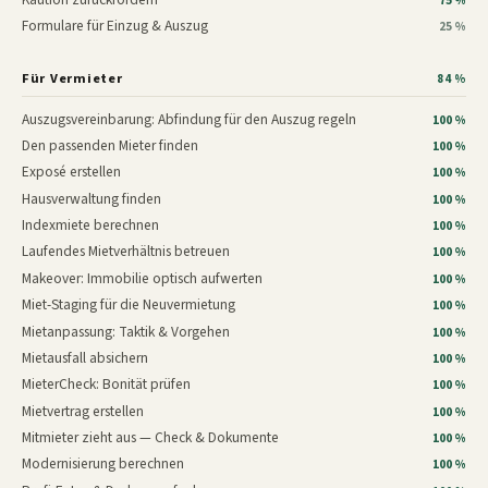
75 %
Formulare für Einzug & Auszug
25 %
Für Vermieter
84 %
Auszugsvereinbarung: Abfindung für den Auszug regeln
100 %
Den passenden Mieter finden
100 %
Exposé erstellen
100 %
Hausverwaltung finden
100 %
Indexmiete berechnen
100 %
Laufendes Mietverhältnis betreuen
100 %
Makeover: Immobilie optisch aufwerten
100 %
Miet-Staging für die Neuvermietung
100 %
Mietanpassung: Taktik & Vorgehen
100 %
Mietausfall absichern
100 %
MieterCheck: Bonität prüfen
100 %
Mietvertrag erstellen
100 %
Mitmieter zieht aus — Check & Dokumente
100 %
Modernisierung berechnen
100 %