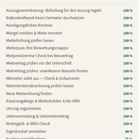
Auszugsvereinbarung: Abfindung für den Auszug regeln
100 %
Balkonkraftwerk beim Vermieter durchsetzen
100 %
Kündigungsfristen-Rechner
100 %
Mängel melden & Miete mindern
100 %
Mieterhöhung prüfen lassen
100 %
Mieterpass: Ihre Bewerbungsmappe
100 %
Mietpreisbremse-Check bei Neuvertrag
100 %
Mietvertrag prüfen vor der Unterschrift
100 %
Mietvertrag prüfen: unwirksame Klauseln finden
100 %
Mitmieter zieht aus — Check & Dokumente
100 %
Nebenkostenabrechnung prüfen lassen
100 %
Neue Mietwohnung finden
100 %
Räumungsklage & Mietschulden: Erste Hilfe
100 %
Umzug organisieren
100 %
Untervermietung & Untermietvertrag
100 %
Wohngeld- & WBS-Check
100 %
Eigenbedarf anmelden
80 %
Kaution zurückfordern