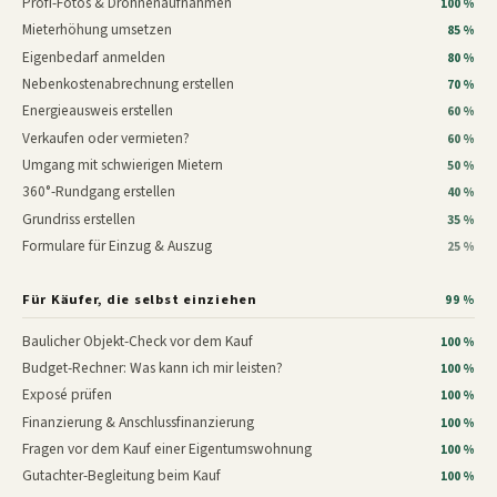
Profi-Fotos & Drohnenaufnahmen
100 %
Mieterhöhung umsetzen
85 %
Eigenbedarf anmelden
80 %
Nebenkostenabrechnung erstellen
70 %
Energieausweis erstellen
60 %
Verkaufen oder vermieten?
60 %
Umgang mit schwierigen Mietern
50 %
360°-Rundgang erstellen
40 %
Grundriss erstellen
35 %
Formulare für Einzug & Auszug
25 %
Für Käufer, die selbst einziehen
99 %
Baulicher Objekt-Check vor dem Kauf
100 %
Budget-Rechner: Was kann ich mir leisten?
100 %
Exposé prüfen
100 %
Finanzierung & Anschlussfinanzierung
100 %
Fragen vor dem Kauf einer Eigentumswohnung
100 %
Gutachter-Begleitung beim Kauf
100 %