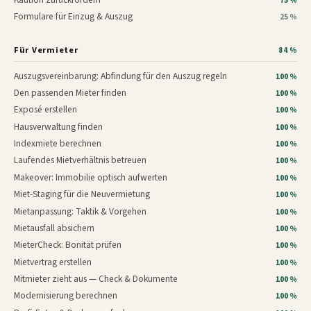
75 %
Formulare für Einzug & Auszug
25 %
Für Vermieter
84 %
Auszugsvereinbarung: Abfindung für den Auszug regeln
100 %
Den passenden Mieter finden
100 %
Exposé erstellen
100 %
Hausverwaltung finden
100 %
Indexmiete berechnen
100 %
Laufendes Mietverhältnis betreuen
100 %
Makeover: Immobilie optisch aufwerten
100 %
Miet-Staging für die Neuvermietung
100 %
Mietanpassung: Taktik & Vorgehen
100 %
Mietausfall absichern
100 %
MieterCheck: Bonität prüfen
100 %
Mietvertrag erstellen
100 %
Mitmieter zieht aus — Check & Dokumente
100 %
Modernisierung berechnen
100 %