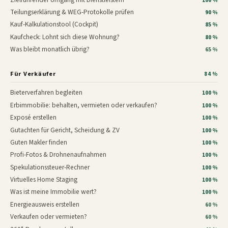
100 %
Teilungserklärung & WEG-Protokolle prüfen
90 %
Kauf-Kalkulationstool (Cockpit)
85 %
Kaufcheck: Lohnt sich diese Wohnung?
80 %
Was bleibt monatlich übrig?
65 %
Für Verkäufer
84 %
Bieterverfahren begleiten
100 %
Erbimmobilie: behalten, vermieten oder verkaufen?
100 %
Exposé erstellen
100 %
Gutachten für Gericht, Scheidung & ZV
100 %
Guten Makler finden
100 %
Profi-Fotos & Drohnenaufnahmen
100 %
Spekulationssteuer-Rechner
100 %
Virtuelles Home Staging
100 %
Was ist meine Immobilie wert?
100 %
Energieausweis erstellen
60 %
Verkaufen oder vermieten?
60 %