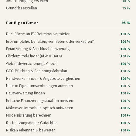
360°-Rundgang erstellen
40 %
Grundriss erstellen
35 %
Für Eigentümer
95 %
Dachfläche an PV-Betreiber vermieten
100 %
Erbimmobilie: behalten, vermieten oder verkaufen?
100 %
Finanzierung & Anschlussfinanzierung
100 %
Fördermittel-Finder (KfW & BAFA)
100 %
Gebäudeversicherungs-Check
100 %
GEG-Pflichten & Sanierungsfahrplan
100 %
Handwerker finden & Angebote vergleichen
100 %
Haus in Eigentumswohnungen aufteilen
100 %
Hausverwaltung finden
100 %
Kritische Finanzierungssituation meistern
100 %
Makeover: Immobilie optisch aufwerten
100 %
Modernisierung berechnen
100 %
Restnutzungsdauer-Gutachten
100 %
Risiken erkennen & bewerten
100 %