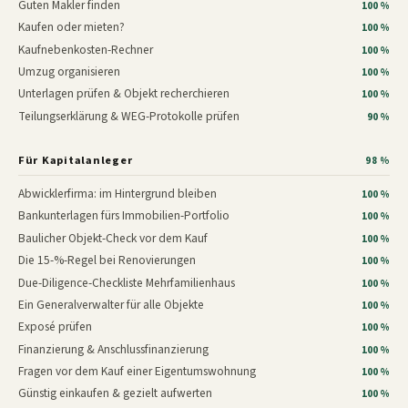
Guten Makler finden
100 %
Kaufen oder mieten?
100 %
Kaufnebenkosten-Rechner
100 %
Umzug organisieren
100 %
Unterlagen prüfen & Objekt recherchieren
100 %
Teilungserklärung & WEG-Protokolle prüfen
90 %
Für Kapitalanleger
98 %
Abwicklerfirma: im Hintergrund bleiben
100 %
Bankunterlagen fürs Immobilien-Portfolio
100 %
Baulicher Objekt-Check vor dem Kauf
100 %
Die 15-%-Regel bei Renovierungen
100 %
Due-Diligence-Checkliste Mehrfamilienhaus
100 %
Ein Generalverwalter für alle Objekte
100 %
Exposé prüfen
100 %
Finanzierung & Anschlussfinanzierung
100 %
Fragen vor dem Kauf einer Eigentumswohnung
100 %
Günstig einkaufen & gezielt aufwerten
100 %