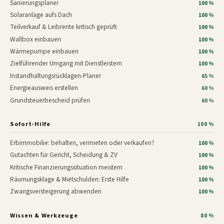
Sanierungsplaner
100 %
Solaranlage aufs Dach
100 %
Teilverkauf & Leibrente kritisch geprüft
100 %
Wallbox einbauen
100 %
Wärmepumpe einbauen
100 %
Zielführender Umgang mit Dienstleistern
100 %
Instandhaltungsrücklagen-Planer
65 %
Energieausweis erstellen
60 %
Grundsteuerbescheid prüfen
60 %
Sofort-Hilfe
100 %
Erbimmobilie: behalten, vermieten oder verkaufen?
100 %
Gutachten für Gericht, Scheidung & ZV
100 %
Kritische Finanzierungssituation meistern
100 %
Räumungsklage & Mietschulden: Erste Hilfe
100 %
Zwangsversteigerung abwenden
100 %
Wissen & Werkzeuge
80 %