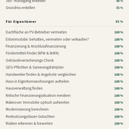
360°-Rundgang erstellen
40 %
Grundriss erstellen
35 %
Für Eigentümer
95 %
Dachfläche an PV-Betreiber vermieten
100 %
Erbimmobilie: behalten, vermieten oder verkaufen?
100 %
Finanzierung & Anschlussfinanzierung
100 %
Fördermittel-Finder (KfW & BAFA)
100 %
Gebäudeversicherungs-Check
100 %
GEG-Pflichten & Sanierungsfahrplan
100 %
Handwerker finden & Angebote vergleichen
100 %
Haus in Eigentumswohnungen aufteilen
100 %
Hausverwaltung finden
100 %
Kritische Finanzierungssituation meistern
100 %
Makeover: Immobilie optisch aufwerten
100 %
Modernisierung berechnen
100 %
Restnutzungsdauer-Gutachten
100 %
Risiken erkennen & bewerten
100 %