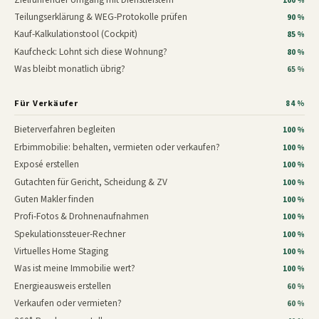
100 %
Teilungserklärung & WEG-Protokolle prüfen
90 %
Kauf-Kalkulationstool (Cockpit)
85 %
Kaufcheck: Lohnt sich diese Wohnung?
80 %
Was bleibt monatlich übrig?
65 %
Für Verkäufer
84 %
Bieterverfahren begleiten
100 %
Erbimmobilie: behalten, vermieten oder verkaufen?
100 %
Exposé erstellen
100 %
Gutachten für Gericht, Scheidung & ZV
100 %
Guten Makler finden
100 %
Profi-Fotos & Drohnenaufnahmen
100 %
Spekulationssteuer-Rechner
100 %
Virtuelles Home Staging
100 %
Was ist meine Immobilie wert?
100 %
Energieausweis erstellen
60 %
Verkaufen oder vermieten?
60 %