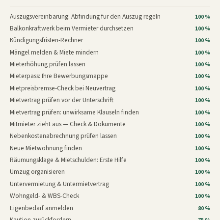
Auszugsvereinbarung: Abfindung für den Auszug regeln
100 %
Balkonkraftwerk beim Vermieter durchsetzen
100 %
Kündigungsfristen-Rechner
100 %
Mängel melden & Miete mindern
100 %
Mieterhöhung prüfen lassen
100 %
Mieterpass: Ihre Bewerbungsmappe
100 %
Mietpreisbremse-Check bei Neuvertrag
100 %
Mietvertrag prüfen vor der Unterschrift
100 %
Mietvertrag prüfen: unwirksame Klauseln finden
100 %
Mitmieter zieht aus — Check & Dokumente
100 %
Nebenkostenabrechnung prüfen lassen
100 %
Neue Mietwohnung finden
100 %
Räumungsklage & Mietschulden: Erste Hilfe
100 %
Umzug organisieren
100 %
Untervermietung & Untermietvertrag
100 %
Wohngeld- & WBS-Check
100 %
Eigenbedarf anmelden
80 %
Kaution zurückfordern