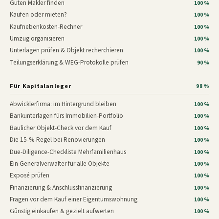
Guten Makler finden
100 %
Kaufen oder mieten?
100 %
Kaufnebenkosten-Rechner
100 %
Umzug organisieren
100 %
Unterlagen prüfen & Objekt recherchieren
100 %
Teilungserklärung & WEG-Protokolle prüfen
90 %
Für Kapitalanleger
98 %
Abwicklerfirma: im Hintergrund bleiben
100 %
Bankunterlagen fürs Immobilien-Portfolio
100 %
Baulicher Objekt-Check vor dem Kauf
100 %
Die 15-%-Regel bei Renovierungen
100 %
Due-Diligence-Checkliste Mehrfamilienhaus
100 %
Ein Generalverwalter für alle Objekte
100 %
Exposé prüfen
100 %
Finanzierung & Anschlussfinanzierung
100 %
Fragen vor dem Kauf einer Eigentumswohnung
100 %
Günstig einkaufen & gezielt aufwerten
100 %