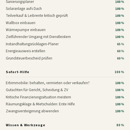
Sanierungsplaner
100 %
Solaranlage aufs Dach
100 %
Teilverkauf & Leibrente kritisch geprüft
100 %
Wallbox einbauen
100 %
Wärmepumpe einbauen
100 %
Zielführender Umgang mit Dienstleistern
100 %
Instandhaltungsrücklagen-Planer
65 %
Energieausweis erstellen
60 %
Grundsteuerbescheid prüfen
60 %
Sofort-Hilfe
100 %
Erbimmobilie: behalten, vermieten oder verkaufen?
100 %
Gutachten für Gericht, Scheidung & ZV
100 %
Kritische Finanzierungssituation meistern
100 %
Räumungsklage & Mietschulden: Erste Hilfe
100 %
Zwangsversteigerung abwenden
100 %
Wissen & Werkzeuge
80 %