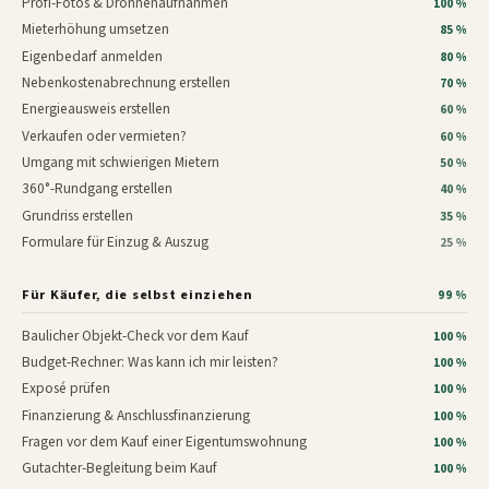
Profi-Fotos & Drohnenaufnahmen
100 %
Mieterhöhung umsetzen
85 %
Eigenbedarf anmelden
80 %
Nebenkostenabrechnung erstellen
70 %
Energieausweis erstellen
60 %
Verkaufen oder vermieten?
60 %
Umgang mit schwierigen Mietern
50 %
360°-Rundgang erstellen
40 %
Grundriss erstellen
35 %
Formulare für Einzug & Auszug
25 %
Für Käufer, die selbst einziehen
99 %
Baulicher Objekt-Check vor dem Kauf
100 %
Budget-Rechner: Was kann ich mir leisten?
100 %
Exposé prüfen
100 %
Finanzierung & Anschlussfinanzierung
100 %
Fragen vor dem Kauf einer Eigentumswohnung
100 %
Gutachter-Begleitung beim Kauf
100 %