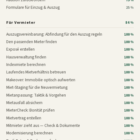
75 %
Formulare für Einzug & Auszug
25 %
Für Vermieter
84 %
Auszugsvereinbarung: Abfindung für den Auszug regeln
100 %
Den passenden Mieter finden
100 %
Exposé erstellen
100 %
Hausverwaltung finden
100 %
Indexmiete berechnen
100 %
Laufendes Mietverhältnis betreuen
100 %
Makeover: Immobilie optisch aufwerten
100 %
Miet-Staging für die Neuvermietung
100 %
Mietanpassung: Taktik & Vorgehen
100 %
Mietausfall absichern
100 %
MieterCheck: Bonität prüfen
100 %
Mietvertrag erstellen
100 %
Mitmieter zieht aus — Check & Dokumente
100 %
Modernisierung berechnen
100 %