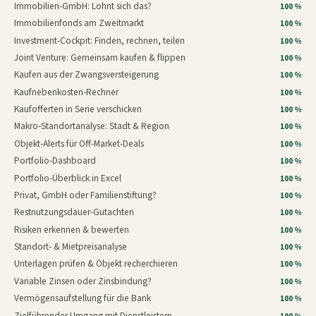
Immobilien-GmbH: Lohnt sich das?
100 %
Immobilienfonds am Zweitmarkt
100 %
Investment-Cockpit: Finden, rechnen, teilen
100 %
Joint Venture: Gemeinsam kaufen & flippen
100 %
Kaufen aus der Zwangsversteigerung
100 %
Kaufnebenkosten-Rechner
100 %
Kaufofferten in Serie verschicken
100 %
Makro-Standortanalyse: Stadt & Region
100 %
Objekt-Alerts für Off-Market-Deals
100 %
Portfolio-Dashboard
100 %
Portfolio-Überblick in Excel
100 %
Privat, GmbH oder Familienstiftung?
100 %
Restnutzungsdauer-Gutachten
100 %
Risiken erkennen & bewerten
100 %
Standort- & Mietpreisanalyse
100 %
Unterlagen prüfen & Objekt recherchieren
100 %
Variable Zinsen oder Zinsbindung?
100 %
Vermögensaufstellung für die Bank
100 %
Zielführender Umgang mit Dienstleistern