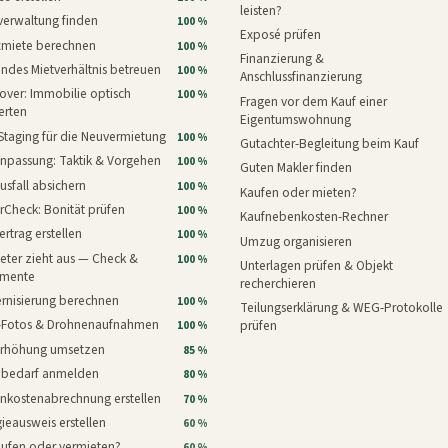
leisten?
verwaltung finden
100 %
Exposé prüfen
xmiete berechnen
100 %
Finanzierung &
ndes Mietverhältnis betreuen
100 %
Anschlussfinanzierung
ver: Immobilie optisch
100 %
Fragen vor dem Kauf einer
erten
Eigentumswohnung
Staging für die Neuvermietung
100 %
Gutachter-Begleitung beim Kauf
npassung: Taktik & Vorgehen
100 %
Guten Makler finden
usfall absichern
100 %
Kaufen oder mieten?
rCheck: Bonität prüfen
100 %
Kaufnebenkosten-Rechner
ertrag erstellen
100 %
Umzug organisieren
eter zieht aus — Check &
100 %
Unterlagen prüfen & Objekt
mente
recherchieren
rnisierung berechnen
100 %
Teilungserklärung & WEG-Protokolle
i-Fotos & Drohnenaufnahmen
prüfen
100 %
erhöhung umsetzen
85 %
nbedarf anmelden
80 %
nkostenabrechnung erstellen
70 %
ieausweis erstellen
60 %
aufen oder vermieten?
60 %