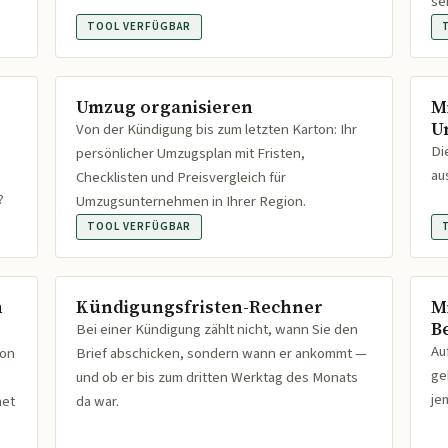
se
TOOL VERFÜGBAR
Umzug organisieren
M
U
Von der Kündigung bis zum letzten Karton: Ihr
Di
persönlicher Umzugsplan mit Fristen,
au
Checklisten und Preisvergleich für
?
Umzugsunternehmen in Ihrer Region.
TOOL VERFÜGBAR
n
Kündigungsfristen-Rechner
M
B
Bei einer Kündigung zählt nicht, wann Sie den
Au
ion
Brief abschicken, sondern wann er ankommt —
ge
und ob er bis zum dritten Werktag des Monats
je
net
da war.