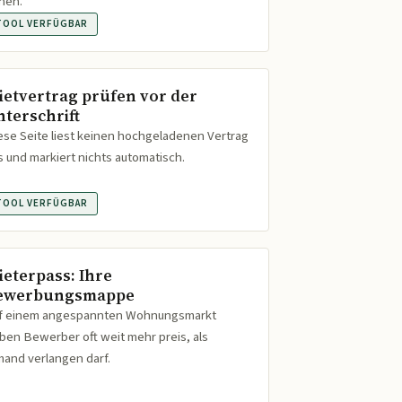
hen.
TOOL VERFÜGBAR
ietvertrag prüfen vor der
nterschrift
ese Seite liest keinen hochgeladenen Vertrag
s und markiert nichts automatisch.
TOOL VERFÜGBAR
ieterpass: Ihre
ewerbungsmappe
f einem angespannten Wohnungsmarkt
ben Bewerber oft weit mehr preis, als
mand verlangen darf.