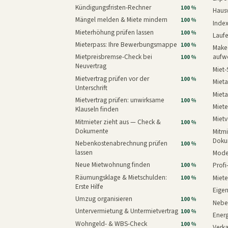
Kündigungsfristen-Rechner
100 %
Haus
Mängel melden & Miete mindern
100 %
Inde
Mieterhöhung prüfen lassen
100 %
Laufe
Mieterpass: Ihre Bewerbungsmappe
100 %
Makeo
Mietpreisbremse-Check bei
aufw
100 %
Neuvertrag
Miet-
Mietvertrag prüfen vor der
100 %
Mieta
Unterschrift
Mieta
Mietvertrag prüfen: unwirksame
100 %
Miete
Klauseln finden
Mietv
Mitmieter zieht aus — Check &
100 %
Dokumente
Mitmi
Doku
Nebenkostenabrechnung prüfen
100 %
lassen
Mode
Neue Mietwohnung finden
Prof
100 %
Räumungsklage & Mietschulden:
Miet
100 %
Erste Hilfe
Eige
Umzug organisieren
100 %
Nebe
Untervermietung & Untermietvertrag
100 %
Energ
Wohngeld- & WBS-Check
100 %
Verk