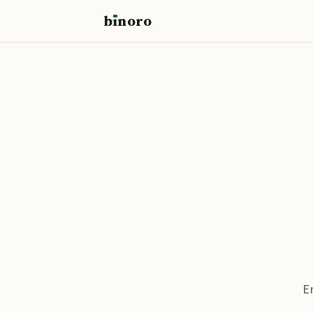
b
ı
noro
binoro
E