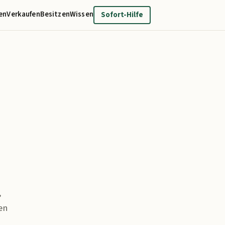
en
Verkaufen
Besitzen
Wissen
Sofort-Hilfe
,
en