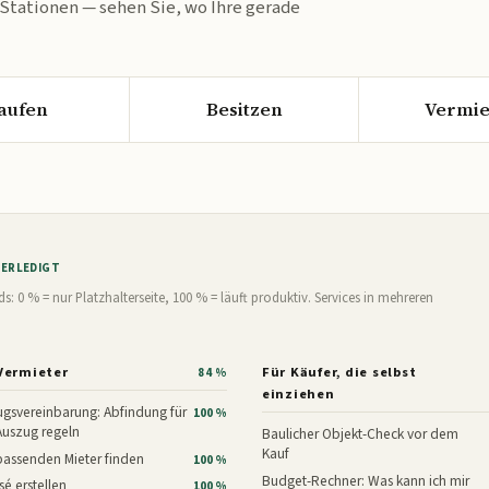
 Stationen — sehen Sie, wo Ihre gerade
aufen
Besitzen
Vermie
% ERLEDIGT
0 % = nur Platzhalterseite, 100 % = läuft produktiv. Services in mehreren
Vermieter
Für Käufer, die selbst
84 %
einziehen
gsvereinbarung: Abfindung für
100 %
Auszug regeln
Baulicher Objekt-Check vor dem
Kauf
assenden Mieter finden
100 %
Budget-Rechner: Was kann ich mir
é erstellen
100 %