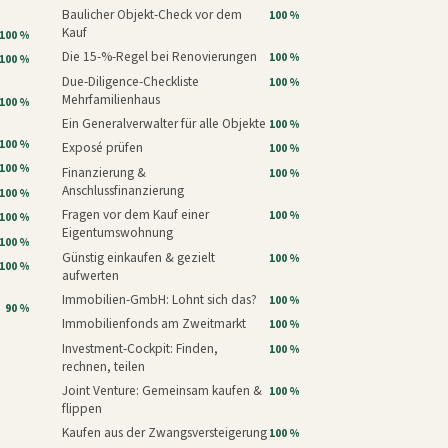
Baulicher Objekt-Check vor dem
100 %
Kauf
100 %
Die 15-%-Regel bei Renovierungen
100 %
100 %
Due-Diligence-Checkliste
100 %
Mehrfamilienhaus
100 %
Ein Generalverwalter für alle Objekte
100 %
100 %
Exposé prüfen
100 %
100 %
Finanzierung &
100 %
Anschlussfinanzierung
100 %
Fragen vor dem Kauf einer
100 %
100 %
Eigentumswohnung
100 %
Günstig einkaufen & gezielt
100 %
100 %
aufwerten
Immobilien-GmbH: Lohnt sich das?
100 %
90 %
Immobilienfonds am Zweitmarkt
100 %
Investment-Cockpit: Finden,
100 %
rechnen, teilen
Joint Venture: Gemeinsam kaufen &
100 %
flippen
Kaufen aus der Zwangsversteigerung
100 %