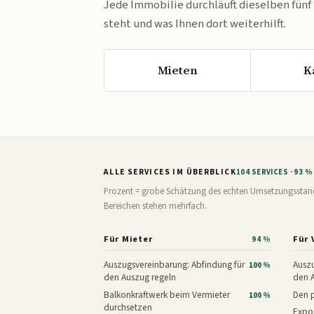
Jede Immobilie durchläuft dieselben fünf
steht und was Ihnen dort weiterhilft.
Mieten
K
ALLE SERVICES IM ÜBERBLICK
104 SERVICES · 93 
Prozent = grobe Schätzung des echten Umsetzungsstands: 
Bereichen stehen mehrfach.
Für Mieter
Für 
94 %
Auszugsvereinbarung: Abfindung für
Auszu
100 %
den Auszug regeln
den 
Balkonkraftwerk beim Vermieter
Den p
100 %
durchsetzen
Expos