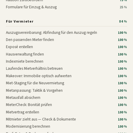
75 %
Formulare für Einzug & Auszug
25 %
Für Vermieter
84 %
Auszugsvereinbarung: Abfindung für den Auszug regeln
100 %
Den passenden Mieter finden
100 %
Exposé erstellen
100 %
Hausverwaltung finden
100 %
Indexmiete berechnen
100 %
Laufendes Mietverhältnis betreuen
100 %
Makeover: Immobilie optisch aufwerten
100 %
Miet-Staging für die Neuvermietung
100 %
Mietanpassung: Taktik & Vorgehen
100 %
Mietausfall absichern
100 %
MieterCheck: Bonität prüfen
100 %
Mietvertrag erstellen
100 %
Mitmieter zieht aus — Check & Dokumente
100 %
Modernisierung berechnen
100 %