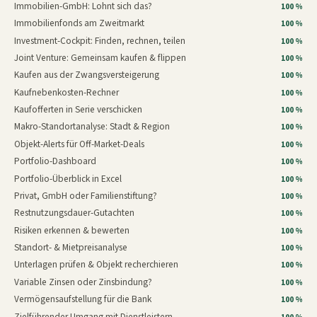
Immobilien-GmbH: Lohnt sich das?
100 %
Immobilienfonds am Zweitmarkt
100 %
Investment-Cockpit: Finden, rechnen, teilen
100 %
Joint Venture: Gemeinsam kaufen & flippen
100 %
Kaufen aus der Zwangsversteigerung
100 %
Kaufnebenkosten-Rechner
100 %
Kaufofferten in Serie verschicken
100 %
Makro-Standortanalyse: Stadt & Region
100 %
Objekt-Alerts für Off-Market-Deals
100 %
Portfolio-Dashboard
100 %
Portfolio-Überblick in Excel
100 %
Privat, GmbH oder Familienstiftung?
100 %
Restnutzungsdauer-Gutachten
100 %
Risiken erkennen & bewerten
100 %
Standort- & Mietpreisanalyse
100 %
Unterlagen prüfen & Objekt recherchieren
100 %
Variable Zinsen oder Zinsbindung?
100 %
Vermögensaufstellung für die Bank
100 %
Zielführender Umgang mit Dienstleistern