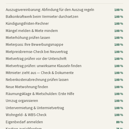
Auszugsvereinbarung: Abfindung für den Auszug regeln
100 %
Balkonkraftwerk beim Vermieter durchsetzen
100 %
Kündigungsfristen-Rechner
100 %
Mängel melden & Miete mindern
100 %
Mieterhöhung prüfen lassen
100 %
Mieterpass: Ihre Bewerbungsmappe
100 %
Mietpreisbremse-Check bei Neuvertrag
100 %
Mietvertrag prüfen vor der Unterschrift
100 %
Mietvertrag prüfen: unwirksame Klauseln finden
100 %
Mitmieter zieht aus — Check & Dokumente
100 %
Nebenkostenabrechnung prüfen lassen
100 %
Neue Mietwohnung finden
100 %
Räumungsklage & Mietschulden: Erste Hilfe
100 %
Umzug organisieren
100 %
Untervermietung & Untermietvertrag
100 %
Wohngeld- & WBS-Check
100 %
Eigenbedarf anmelden
80 %
Kaution zurückfordern