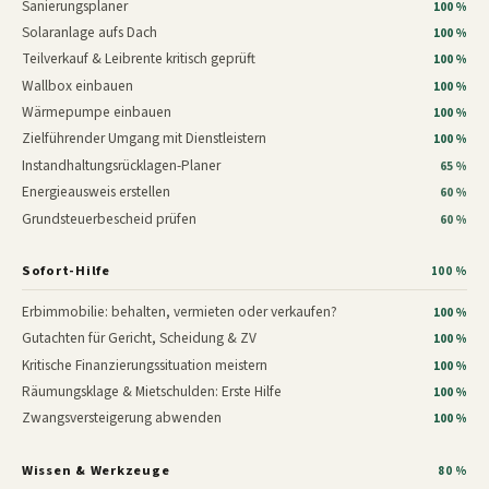
Sanierungsplaner
100 %
Solaranlage aufs Dach
100 %
Teilverkauf & Leibrente kritisch geprüft
100 %
Wallbox einbauen
100 %
Wärmepumpe einbauen
100 %
Zielführender Umgang mit Dienstleistern
100 %
Instandhaltungsrücklagen-Planer
65 %
Energieausweis erstellen
60 %
Grundsteuerbescheid prüfen
60 %
Sofort-Hilfe
100 %
Erbimmobilie: behalten, vermieten oder verkaufen?
100 %
Gutachten für Gericht, Scheidung & ZV
100 %
Kritische Finanzierungssituation meistern
100 %
Räumungsklage & Mietschulden: Erste Hilfe
100 %
Zwangsversteigerung abwenden
100 %
Wissen & Werkzeuge
80 %