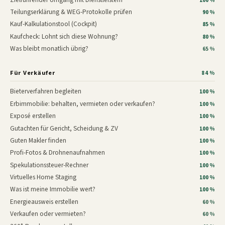
100 %
Teilungserklärung & WEG-Protokolle prüfen
90 %
Kauf-Kalkulationstool (Cockpit)
85 %
Kaufcheck: Lohnt sich diese Wohnung?
80 %
Was bleibt monatlich übrig?
65 %
Für Verkäufer
84 %
Bieterverfahren begleiten
100 %
Erbimmobilie: behalten, vermieten oder verkaufen?
100 %
Exposé erstellen
100 %
Gutachten für Gericht, Scheidung & ZV
100 %
Guten Makler finden
100 %
Profi-Fotos & Drohnenaufnahmen
100 %
Spekulationssteuer-Rechner
100 %
Virtuelles Home Staging
100 %
Was ist meine Immobilie wert?
100 %
Energieausweis erstellen
60 %
Verkaufen oder vermieten?
60 %