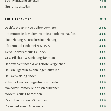
360°-Rundgang erstellen
40 %
Grundriss erstellen
35 %
Für Eigentümer
95 %
Dachfläche an PV-Betreiber vermieten
100 %
Erbimmobilie: behalten, vermieten oder verkaufen?
100 %
Finanzierung & Anschlussfinanzierung
100 %
Fördermittel-Finder (KfW & BAFA)
100 %
Gebäudeversicherungs-Check
100 %
GEG-Pflichten & Sanierungsfahrplan
100 %
Handwerker finden & Angebote vergleichen
100 %
Haus in Eigentumswohnungen aufteilen
100 %
Hausverwaltung finden
100 %
Kritische Finanzierungssituation meistern
100 %
Makeover: Immobilie optisch aufwerten
100 %
Modernisierung berechnen
100 %
Restnutzungsdauer-Gutachten
100 %
Risiken erkennen & bewerten
100 %