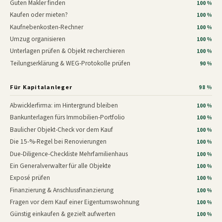
Guten Makler finden
100 %
Kaufen oder mieten?
100 %
Kaufnebenkosten-Rechner
100 %
Umzug organisieren
100 %
Unterlagen prüfen & Objekt recherchieren
100 %
Teilungserklärung & WEG-Protokolle prüfen
90 %
Für Kapitalanleger
98 %
Abwicklerfirma: im Hintergrund bleiben
100 %
Bankunterlagen fürs Immobilien-Portfolio
100 %
Baulicher Objekt-Check vor dem Kauf
100 %
Die 15-%-Regel bei Renovierungen
100 %
Due-Diligence-Checkliste Mehrfamilienhaus
100 %
Ein Generalverwalter für alle Objekte
100 %
Exposé prüfen
100 %
Finanzierung & Anschlussfinanzierung
100 %
Fragen vor dem Kauf einer Eigentumswohnung
100 %
Günstig einkaufen & gezielt aufwerten
100 %