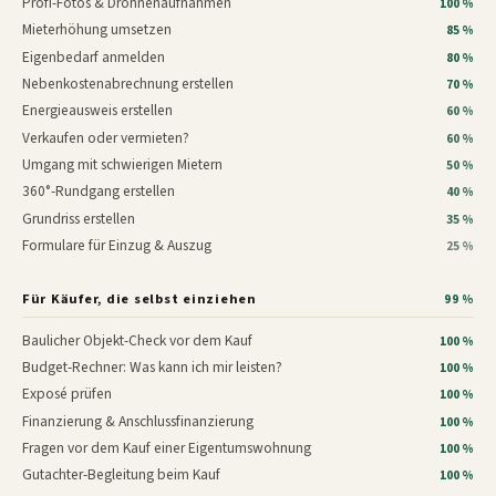
Profi-Fotos & Drohnenaufnahmen
100 %
Mieterhöhung umsetzen
85 %
Eigenbedarf anmelden
80 %
Nebenkostenabrechnung erstellen
70 %
Energieausweis erstellen
60 %
Verkaufen oder vermieten?
60 %
Umgang mit schwierigen Mietern
50 %
360°-Rundgang erstellen
40 %
Grundriss erstellen
35 %
Formulare für Einzug & Auszug
25 %
Für Käufer, die selbst einziehen
99 %
Baulicher Objekt-Check vor dem Kauf
100 %
Budget-Rechner: Was kann ich mir leisten?
100 %
Exposé prüfen
100 %
Finanzierung & Anschlussfinanzierung
100 %
Fragen vor dem Kauf einer Eigentumswohnung
100 %
Gutachter-Begleitung beim Kauf
100 %