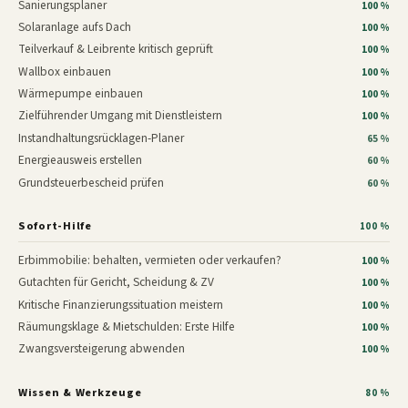
Sanierungsplaner
100 %
Solaranlage aufs Dach
100 %
Teilverkauf & Leibrente kritisch geprüft
100 %
Wallbox einbauen
100 %
Wärmepumpe einbauen
100 %
Zielführender Umgang mit Dienstleistern
100 %
Instandhaltungsrücklagen-Planer
65 %
Energieausweis erstellen
60 %
Grundsteuerbescheid prüfen
60 %
Sofort-Hilfe
100 %
Erbimmobilie: behalten, vermieten oder verkaufen?
100 %
Gutachten für Gericht, Scheidung & ZV
100 %
Kritische Finanzierungssituation meistern
100 %
Räumungsklage & Mietschulden: Erste Hilfe
100 %
Zwangsversteigerung abwenden
100 %
Wissen & Werkzeuge
80 %