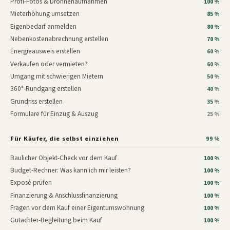
Profi-Fotos & Drohnenaufnahmen
100 %
Mieterhöhung umsetzen
85 %
Eigenbedarf anmelden
80 %
Nebenkostenabrechnung erstellen
70 %
Energieausweis erstellen
60 %
Verkaufen oder vermieten?
60 %
Umgang mit schwierigen Mietern
50 %
360°-Rundgang erstellen
40 %
Grundriss erstellen
35 %
Formulare für Einzug & Auszug
25 %
Für Käufer, die selbst einziehen
99 %
Baulicher Objekt-Check vor dem Kauf
100 %
Budget-Rechner: Was kann ich mir leisten?
100 %
Exposé prüfen
100 %
Finanzierung & Anschlussfinanzierung
100 %
Fragen vor dem Kauf einer Eigentumswohnung
100 %
Gutachter-Begleitung beim Kauf
100 %