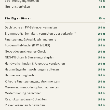
360°-Rundgang erstellen
40 %
Grundriss erstellen
35 %
Für Eigentümer
95 %
Dachfläche an PV-Betreiber vermieten
100 %
Erbimmobilie: behalten, vermieten oder verkaufen?
100 %
Finanzierung & Anschlussfinanzierung
100 %
Fördermittel-Finder (KfW & BAFA)
100 %
Gebäudeversicherungs-Check
100 %
GEG-Pflichten & Sanierungsfahrplan
100 %
Handwerker finden & Angebote vergleichen
100 %
Haus in Eigentumswohnungen aufteilen
100 %
Hausverwaltung finden
100 %
Kritische Finanzierungssituation meistern
100 %
Makeover: Immobilie optisch aufwerten
100 %
Modernisierung berechnen
100 %
Restnutzungsdauer-Gutachten
100 %
Risiken erkennen & bewerten
100 %