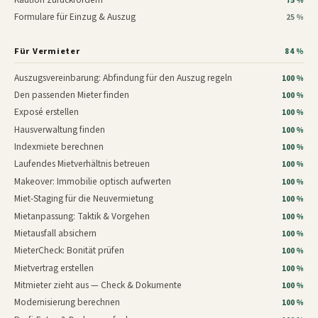
75 %
Formulare für Einzug & Auszug
25 %
Für Vermieter
84 %
Auszugsvereinbarung: Abfindung für den Auszug regeln
100 %
Den passenden Mieter finden
100 %
Exposé erstellen
100 %
Hausverwaltung finden
100 %
Indexmiete berechnen
100 %
Laufendes Mietverhältnis betreuen
100 %
Makeover: Immobilie optisch aufwerten
100 %
Miet-Staging für die Neuvermietung
100 %
Mietanpassung: Taktik & Vorgehen
100 %
Mietausfall absichern
100 %
MieterCheck: Bonität prüfen
100 %
Mietvertrag erstellen
100 %
Mitmieter zieht aus — Check & Dokumente
100 %
Modernisierung berechnen
100 %