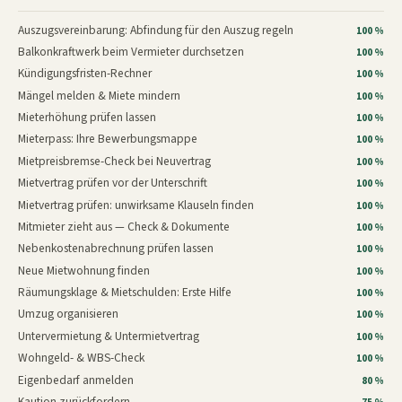
Auszugsvereinbarung: Abfindung für den Auszug regeln
100 %
Balkonkraftwerk beim Vermieter durchsetzen
100 %
Kündigungsfristen-Rechner
100 %
Mängel melden & Miete mindern
100 %
Mieterhöhung prüfen lassen
100 %
Mieterpass: Ihre Bewerbungsmappe
100 %
Mietpreisbremse-Check bei Neuvertrag
100 %
Mietvertrag prüfen vor der Unterschrift
100 %
Mietvertrag prüfen: unwirksame Klauseln finden
100 %
Mitmieter zieht aus — Check & Dokumente
100 %
Nebenkostenabrechnung prüfen lassen
100 %
Neue Mietwohnung finden
100 %
Räumungsklage & Mietschulden: Erste Hilfe
100 %
Umzug organisieren
100 %
Untervermietung & Untermietvertrag
100 %
Wohngeld- & WBS-Check
100 %
Eigenbedarf anmelden
80 %
Kaution zurückfordern