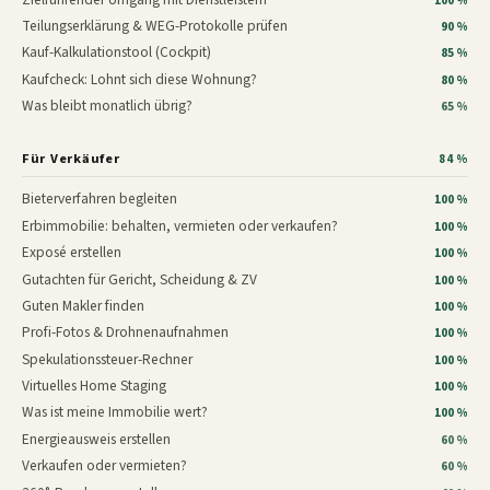
100 %
Teilungserklärung & WEG-Protokolle prüfen
90 %
Kauf-Kalkulationstool (Cockpit)
85 %
Kaufcheck: Lohnt sich diese Wohnung?
80 %
Was bleibt monatlich übrig?
65 %
Für Verkäufer
84 %
Bieterverfahren begleiten
100 %
Erbimmobilie: behalten, vermieten oder verkaufen?
100 %
Exposé erstellen
100 %
Gutachten für Gericht, Scheidung & ZV
100 %
Guten Makler finden
100 %
Profi-Fotos & Drohnenaufnahmen
100 %
Spekulationssteuer-Rechner
100 %
Virtuelles Home Staging
100 %
Was ist meine Immobilie wert?
100 %
Energieausweis erstellen
60 %
Verkaufen oder vermieten?
60 %