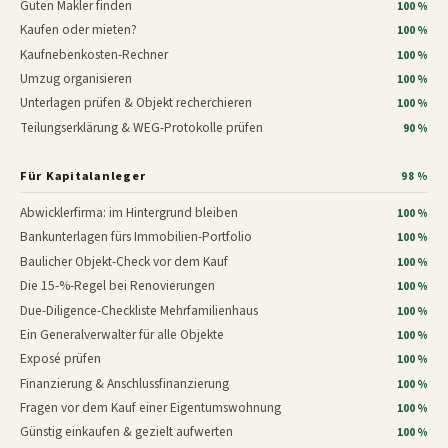
Guten Makler finden
100 %
Kaufen oder mieten?
100 %
Kaufnebenkosten-Rechner
100 %
Umzug organisieren
100 %
Unterlagen prüfen & Objekt recherchieren
100 %
Teilungserklärung & WEG-Protokolle prüfen
90 %
Für Kapitalanleger
98 %
Abwicklerfirma: im Hintergrund bleiben
100 %
Bankunterlagen fürs Immobilien-Portfolio
100 %
Baulicher Objekt-Check vor dem Kauf
100 %
Die 15-%-Regel bei Renovierungen
100 %
Due-Diligence-Checkliste Mehrfamilienhaus
100 %
Ein Generalverwalter für alle Objekte
100 %
Exposé prüfen
100 %
Finanzierung & Anschlussfinanzierung
100 %
Fragen vor dem Kauf einer Eigentumswohnung
100 %
Günstig einkaufen & gezielt aufwerten
100 %