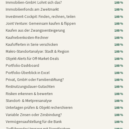
Immobilien-GmbH: Lohnt sich das?
100 %
Immobilienfonds am Zweitmarkt
100 %
Investment-Cockpit: Finden, rechnen, teilen
100 %
Joint Venture: Gemeinsam kaufen & flippen
100 %
Kaufen aus der Zwangsversteigerung
100 %
Kaufnebenkosten-Rechner
100 %
Kaufofferten in Serie verschicken
100 %
Makro-Standortanalyse: Stadt & Region
100 %
Objekt-Alerts für Off-Market-Deals
100 %
Portfolio-Dashboard
100 %
Portfolio-Überblick in Excel
100 %
Privat, GmbH oder Familienstiftung?
100 %
Restnutzungsdauer-Gutachten
100 %
Risiken erkennen & bewerten
100 %
Standort- & Mietpreisanalyse
100 %
Unterlagen prüfen & Objekt recherchieren
100 %
Variable Zinsen oder Zinsbindung?
100 %
Vermögensaufstellung für die Bank
100 %
Zielführender Umgang mit Dienstleistern