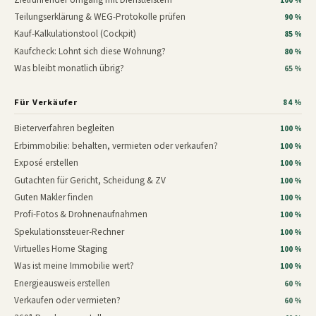
100 %
Teilungserklärung & WEG-Protokolle prüfen
90 %
Kauf-Kalkulationstool (Cockpit)
85 %
Kaufcheck: Lohnt sich diese Wohnung?
80 %
Was bleibt monatlich übrig?
65 %
Für Verkäufer
84 %
Bieterverfahren begleiten
100 %
Erbimmobilie: behalten, vermieten oder verkaufen?
100 %
Exposé erstellen
100 %
Gutachten für Gericht, Scheidung & ZV
100 %
Guten Makler finden
100 %
Profi-Fotos & Drohnenaufnahmen
100 %
Spekulationssteuer-Rechner
100 %
Virtuelles Home Staging
100 %
Was ist meine Immobilie wert?
100 %
Energieausweis erstellen
60 %
Verkaufen oder vermieten?
60 %