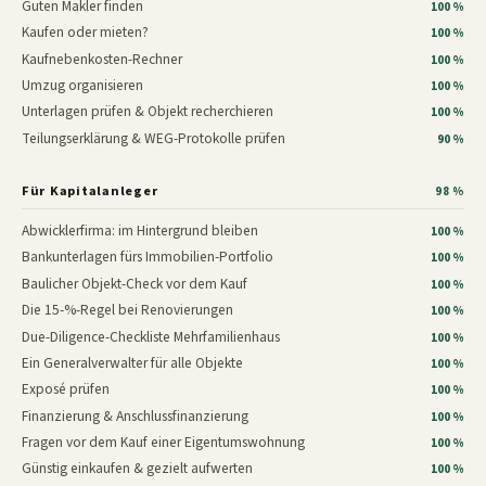
Guten Makler finden
100 %
Kaufen oder mieten?
100 %
Kaufnebenkosten-Rechner
100 %
Umzug organisieren
100 %
Unterlagen prüfen & Objekt recherchieren
100 %
Teilungserklärung & WEG-Protokolle prüfen
90 %
Für Kapitalanleger
98 %
Abwicklerfirma: im Hintergrund bleiben
100 %
Bankunterlagen fürs Immobilien-Portfolio
100 %
Baulicher Objekt-Check vor dem Kauf
100 %
Die 15-%-Regel bei Renovierungen
100 %
Due-Diligence-Checkliste Mehrfamilienhaus
100 %
Ein Generalverwalter für alle Objekte
100 %
Exposé prüfen
100 %
Finanzierung & Anschlussfinanzierung
100 %
Fragen vor dem Kauf einer Eigentumswohnung
100 %
Günstig einkaufen & gezielt aufwerten
100 %