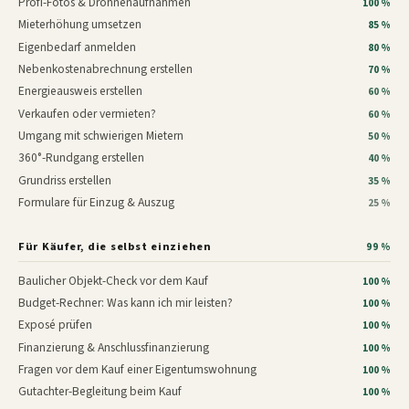
Profi-Fotos & Drohnenaufnahmen
100 %
Mieterhöhung umsetzen
85 %
Eigenbedarf anmelden
80 %
Nebenkostenabrechnung erstellen
70 %
Energieausweis erstellen
60 %
Verkaufen oder vermieten?
60 %
Umgang mit schwierigen Mietern
50 %
360°-Rundgang erstellen
40 %
Grundriss erstellen
35 %
Formulare für Einzug & Auszug
25 %
Für Käufer, die selbst einziehen
99 %
Baulicher Objekt-Check vor dem Kauf
100 %
Budget-Rechner: Was kann ich mir leisten?
100 %
Exposé prüfen
100 %
Finanzierung & Anschlussfinanzierung
100 %
Fragen vor dem Kauf einer Eigentumswohnung
100 %
Gutachter-Begleitung beim Kauf
100 %