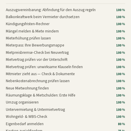
Auszugsvereinbarung: Abfindung für den Auszug regeln
100 %
Balkonkraftwerk beim Vermieter durchsetzen
100 %
Kündigungsfristen-Rechner
100 %
Mängel melden & Miete mindern
100 %
Mieterhöhung prüfen lassen
100 %
Mieterpass: Ihre Bewerbungsmappe
100 %
Mietpreisbremse-Check bei Neuvertrag
100 %
Mietvertrag prüfen vor der Unterschrift
100 %
Mietvertrag prüfen: unwirksame Klauseln finden
100 %
Mitmieter zieht aus — Check & Dokumente
100 %
Nebenkostenabrechnung prüfen lassen
100 %
Neue Mietwohnung finden
100 %
Räumungsklage & Mietschulden: Erste Hilfe
100 %
Umzug organisieren
100 %
Untervermietung & Untermietvertrag
100 %
Wohngeld- & WBS-Check
100 %
Eigenbedarf anmelden
80 %
Kaution zurückfordern