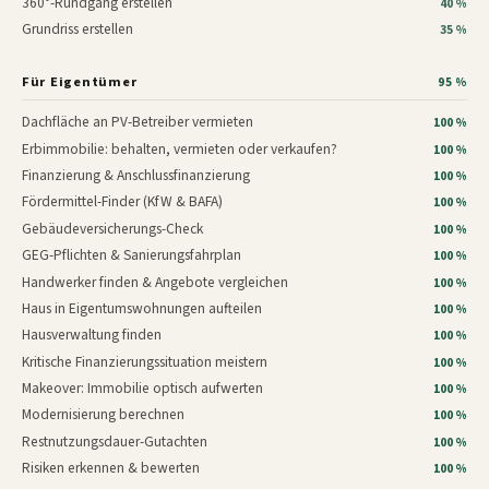
360°-Rundgang erstellen
40 %
Grundriss erstellen
35 %
Für Eigentümer
95 %
Dachfläche an PV-Betreiber vermieten
100 %
Erbimmobilie: behalten, vermieten oder verkaufen?
100 %
Finanzierung & Anschlussfinanzierung
100 %
Fördermittel-Finder (KfW & BAFA)
100 %
Gebäudeversicherungs-Check
100 %
GEG-Pflichten & Sanierungsfahrplan
100 %
Handwerker finden & Angebote vergleichen
100 %
Haus in Eigentumswohnungen aufteilen
100 %
Hausverwaltung finden
100 %
Kritische Finanzierungssituation meistern
100 %
Makeover: Immobilie optisch aufwerten
100 %
Modernisierung berechnen
100 %
Restnutzungsdauer-Gutachten
100 %
Risiken erkennen & bewerten
100 %