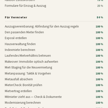
75 %
Formulare für Einzug & Auszug
25 %
Für Vermieter
84 %
Auszugsvereinbarung: Abfindung für den Auszug regeln
100 %
Den passenden Mieter finden
100 %
Exposé erstellen
100 %
Hausverwaltung finden
100 %
Indexmiete berechnen
100 %
Laufendes Mietverhältnis betreuen
100 %
Makeover: Immobilie optisch aufwerten
100 %
Miet-Staging für die Neuvermietung
100 %
Mietanpassung: Taktik & Vorgehen
100 %
Mietausfall absichern
100 %
MieterCheck: Bonität prüfen
100 %
Mietvertrag erstellen
100 %
Mitmieter zieht aus — Check & Dokumente
100 %
Modernisierung berechnen
100 %