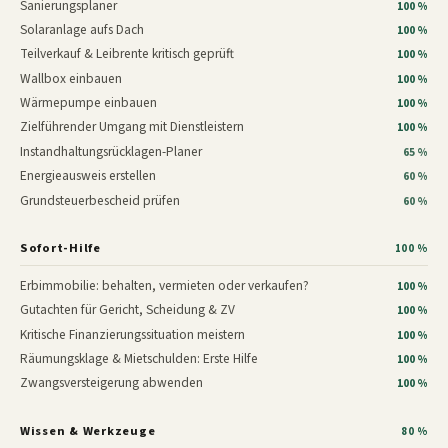
Sanierungsplaner
100 %
Solaranlage aufs Dach
100 %
Teilverkauf & Leibrente kritisch geprüft
100 %
Wallbox einbauen
100 %
Wärmepumpe einbauen
100 %
Zielführender Umgang mit Dienstleistern
100 %
Instandhaltungsrücklagen-Planer
65 %
Energieausweis erstellen
60 %
Grundsteuerbescheid prüfen
60 %
Sofort-Hilfe
100 %
Erbimmobilie: behalten, vermieten oder verkaufen?
100 %
Gutachten für Gericht, Scheidung & ZV
100 %
Kritische Finanzierungssituation meistern
100 %
Räumungsklage & Mietschulden: Erste Hilfe
100 %
Zwangsversteigerung abwenden
100 %
Wissen & Werkzeuge
80 %