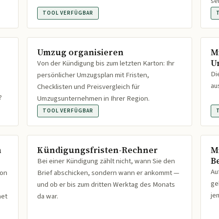
se
TOOL VERFÜGBAR
Umzug organisieren
M
U
Von der Kündigung bis zum letzten Karton: Ihr
Di
persönlicher Umzugsplan mit Fristen,
au
Checklisten und Preisvergleich für
?
Umzugsunternehmen in Ihrer Region.
TOOL VERFÜGBAR
n
Kündigungsfristen-Rechner
M
B
Bei einer Kündigung zählt nicht, wann Sie den
Au
ion
Brief abschicken, sondern wann er ankommt —
ge
und ob er bis zum dritten Werktag des Monats
je
net
da war.