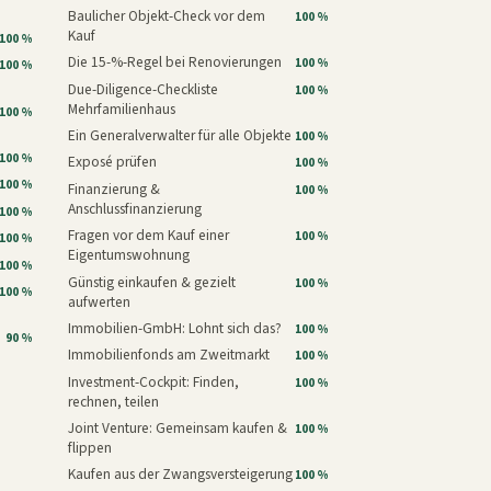
Baulicher Objekt-Check vor dem
100 %
Kauf
100 %
Die 15-%-Regel bei Renovierungen
100 %
100 %
Due-Diligence-Checkliste
100 %
Mehrfamilienhaus
100 %
Ein Generalverwalter für alle Objekte
100 %
100 %
Exposé prüfen
100 %
100 %
Finanzierung &
100 %
Anschlussfinanzierung
100 %
Fragen vor dem Kauf einer
100 %
100 %
Eigentumswohnung
100 %
Günstig einkaufen & gezielt
100 %
100 %
aufwerten
Immobilien-GmbH: Lohnt sich das?
100 %
90 %
Immobilienfonds am Zweitmarkt
100 %
Investment-Cockpit: Finden,
100 %
rechnen, teilen
Joint Venture: Gemeinsam kaufen &
100 %
flippen
Kaufen aus der Zwangsversteigerung
100 %