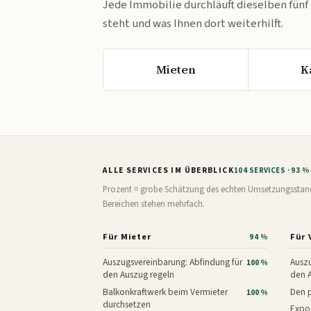
Jede Immobilie durchläuft dieselben fünf
steht und was Ihnen dort weiterhilft.
Mieten
K
ALLE SERVICES IM ÜBERBLICK
104 SERVICES · 93 
Prozent = grobe Schätzung des echten Umsetzungsstands: 
Bereichen stehen mehrfach.
Für Mieter
Für 
94 %
Auszugsvereinbarung: Abfindung für
Auszu
100 %
den Auszug regeln
den 
Balkonkraftwerk beim Vermieter
Den p
100 %
durchsetzen
Expos