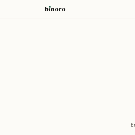
b
ı
noro
binoro
E