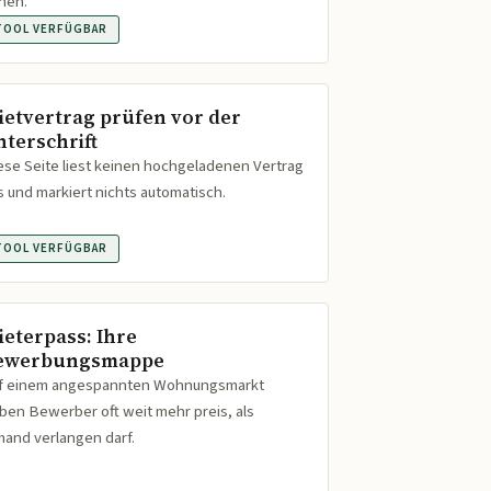
hen.
TOOL VERFÜGBAR
ietvertrag prüfen vor der
nterschrift
ese Seite liest keinen hochgeladenen Vertrag
s und markiert nichts automatisch.
TOOL VERFÜGBAR
ieterpass: Ihre
ewerbungsmappe
f einem angespannten Wohnungsmarkt
ben Bewerber oft weit mehr preis, als
mand verlangen darf.