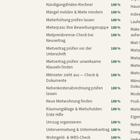
Kündigungsfristen-Rechner
100 %
Haus
Mängel melden & Miete mindern
100 %
Inde
Mieterhöhung prüfen lassen
100 %
Laufe
Mieterpass: Ihre Bewerbungsmappe
100 %
Makeo
Mietpreisbremse-Check bei
aufw
100 %
Neuvertrag
Miet-
Mietvertrag prüfen vor der
100 %
Mieta
Unterschrift
Mieta
Mietvertrag prüfen: unwirksame
100 %
Miete
Klauseln finden
Mietv
Mitmieter zieht aus — Check &
100 %
Dokumente
Mitmi
Doku
Nebenkostenabrechnung prüfen
100 %
lassen
Mode
Neue Mietwohnung finden
Prof
100 %
Räumungsklage & Mietschulden:
Miet
100 %
Erste Hilfe
Eige
Umzug organisieren
100 %
Nebe
Untervermietung & Untermietvertrag
100 %
Energ
Wohngeld- & WBS-Check
100 %
Verk