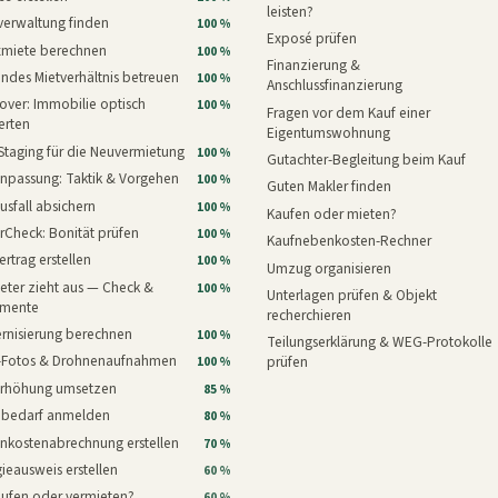
leisten?
verwaltung finden
100 %
Exposé prüfen
xmiete berechnen
100 %
Finanzierung &
ndes Mietverhältnis betreuen
100 %
Anschlussfinanzierung
ver: Immobilie optisch
100 %
Fragen vor dem Kauf einer
erten
Eigentumswohnung
Staging für die Neuvermietung
100 %
Gutachter-Begleitung beim Kauf
npassung: Taktik & Vorgehen
100 %
Guten Makler finden
usfall absichern
100 %
Kaufen oder mieten?
rCheck: Bonität prüfen
100 %
Kaufnebenkosten-Rechner
ertrag erstellen
100 %
Umzug organisieren
eter zieht aus — Check &
100 %
Unterlagen prüfen & Objekt
mente
recherchieren
rnisierung berechnen
100 %
Teilungserklärung & WEG-Protokolle
i-Fotos & Drohnenaufnahmen
prüfen
100 %
erhöhung umsetzen
85 %
nbedarf anmelden
80 %
nkostenabrechnung erstellen
70 %
ieausweis erstellen
60 %
aufen oder vermieten?
60 %