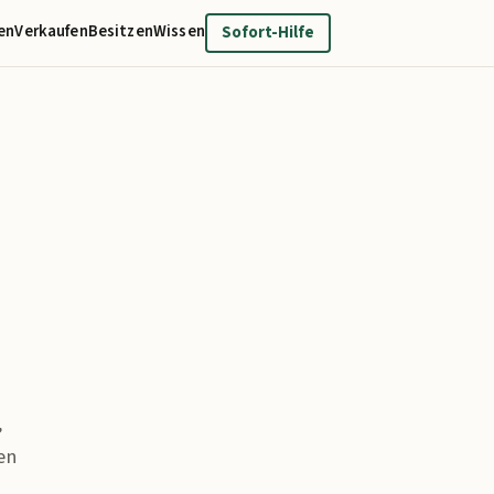
en
Verkaufen
Besitzen
Wissen
Sofort-Hilfe
,
en