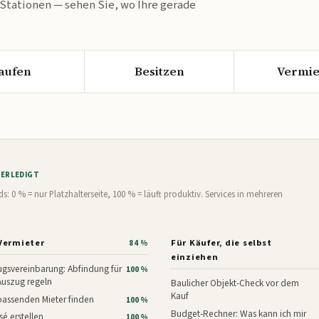
 Stationen — sehen Sie, wo Ihre gerade
aufen
Besitzen
Vermie
% ERLEDIGT
0 % = nur Platzhalterseite, 100 % = läuft produktiv. Services in mehreren
Vermieter
Für Käufer, die selbst
84 %
einziehen
gsvereinbarung: Abfindung für
100 %
Auszug regeln
Baulicher Objekt-Check vor dem
Kauf
assenden Mieter finden
100 %
Budget-Rechner: Was kann ich mir
é erstellen
100 %