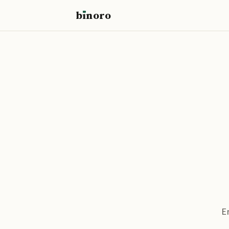
b
ı
noro
binoro
E