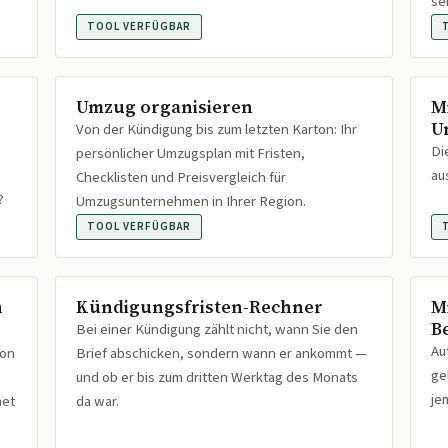
se
TOOL VERFÜGBAR
Umzug organisieren
M
U
Von der Kündigung bis zum letzten Karton: Ihr
Di
persönlicher Umzugsplan mit Fristen,
au
Checklisten und Preisvergleich für
?
Umzugsunternehmen in Ihrer Region.
TOOL VERFÜGBAR
n
Kündigungsfristen-Rechner
M
B
Bei einer Kündigung zählt nicht, wann Sie den
Au
ion
Brief abschicken, sondern wann er ankommt —
ge
und ob er bis zum dritten Werktag des Monats
je
net
da war.