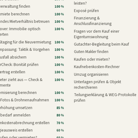
leisten?
verwaltung finden
100 %
Exposé prüfen
xmiete berechnen
100 %
Finanzierung &
ndes Mietverhältnis betreuen
100 %
Anschlussfinanzierung
ver: Immobilie optisch
100 %
Fragen vor dem Kauf einer
erten
Eigentumswohnung
Staging für die Neuvermietung
100 %
Gutachter-Begleitung beim Kauf
npassung: Taktik & Vorgehen
100 %
Guten Makler finden
usfall absichern
100 %
Kaufen oder mieten?
rCheck: Bonität prüfen
100 %
Kaufnebenkosten-Rechner
ertrag erstellen
100 %
Umzug organisieren
eter zieht aus — Check &
100 %
Unterlagen prüfen & Objekt
mente
recherchieren
rnisierung berechnen
100 %
Teilungserklärung & WEG-Protokolle
i-Fotos & Drohnenaufnahmen
prüfen
100 %
erhöhung umsetzen
85 %
nbedarf anmelden
80 %
nkostenabrechnung erstellen
70 %
ieausweis erstellen
60 %
aufen oder vermieten?
60 %