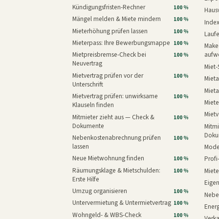
Kündigungsfristen-Rechner
100 %
Haus
Mängel melden & Miete mindern
100 %
Inde
Mieterhöhung prüfen lassen
100 %
Laufe
Mieterpass: Ihre Bewerbungsmappe
100 %
Makeo
Mietpreisbremse-Check bei
aufw
100 %
Neuvertrag
Miet-
Mietvertrag prüfen vor der
100 %
Mieta
Unterschrift
Mieta
Mietvertrag prüfen: unwirksame
100 %
Miete
Klauseln finden
Mietv
Mitmieter zieht aus — Check &
100 %
Dokumente
Mitmi
Doku
Nebenkostenabrechnung prüfen
100 %
lassen
Mode
Neue Mietwohnung finden
Prof
100 %
Räumungsklage & Mietschulden:
Miet
100 %
Erste Hilfe
Eige
Umzug organisieren
100 %
Nebe
Untervermietung & Untermietvertrag
100 %
Energ
Wohngeld- & WBS-Check
100 %
Verk