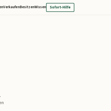
en
Verkaufen
Besitzen
Wissen
Sofort-Hilfe
,
en