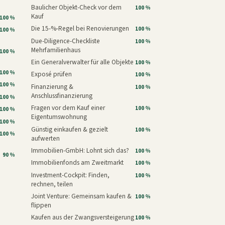
Baulicher Objekt-Check vor dem
100 %
Kauf
100 %
Die 15-%-Regel bei Renovierungen
100 %
100 %
Due-Diligence-Checkliste
100 %
Mehrfamilienhaus
100 %
Ein Generalverwalter für alle Objekte
100 %
100 %
Exposé prüfen
100 %
100 %
Finanzierung &
100 %
Anschlussfinanzierung
100 %
Fragen vor dem Kauf einer
100 %
100 %
Eigentumswohnung
100 %
Günstig einkaufen & gezielt
100 %
100 %
aufwerten
Immobilien-GmbH: Lohnt sich das?
100 %
90 %
Immobilienfonds am Zweitmarkt
100 %
Investment-Cockpit: Finden,
100 %
rechnen, teilen
Joint Venture: Gemeinsam kaufen &
100 %
flippen
Kaufen aus der Zwangsversteigerung
100 %