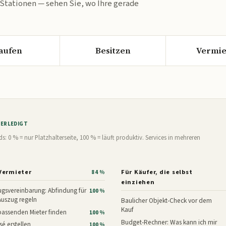
 Stationen — sehen Sie, wo Ihre gerade
aufen
Besitzen
Vermie
% ERLEDIGT
0 % = nur Platzhalterseite, 100 % = läuft produktiv. Services in mehreren
Vermieter
Für Käufer, die selbst
84 %
einziehen
gsvereinbarung: Abfindung für
100 %
Auszug regeln
Baulicher Objekt-Check vor dem
Kauf
assenden Mieter finden
100 %
Budget-Rechner: Was kann ich mir
é erstellen
100 %