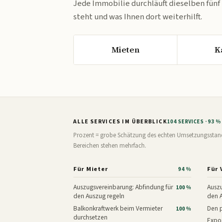
Jede Immobilie durchläuft dieselben fünf
steht und was Ihnen dort weiterhilft.
Mieten
K
ALLE SERVICES IM ÜBERBLICK
104 SERVICES · 93 
Prozent = grobe Schätzung des echten Umsetzungsstands: 
Bereichen stehen mehrfach.
Für Mieter
Für 
94 %
Auszugsvereinbarung: Abfindung für
Auszu
100 %
den Auszug regeln
den 
Balkonkraftwerk beim Vermieter
Den p
100 %
durchsetzen
Expos