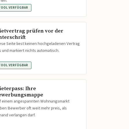
hen.
TOOL VERFÜGBAR
ietvertrag prüfen vor der
nterschrift
ese Seite liest keinen hochgeladenen Vertrag
s und markiert nichts automatisch.
TOOL VERFÜGBAR
ieterpass: Ihre
ewerbungsmappe
f einem angespannten Wohnungsmarkt
ben Bewerber oft weit mehr preis, als
mand verlangen darf.