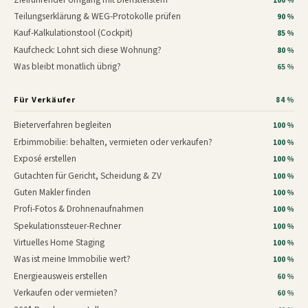
100 %
Teilungserklärung & WEG-Protokolle prüfen
90 %
Kauf-Kalkulationstool (Cockpit)
85 %
Kaufcheck: Lohnt sich diese Wohnung?
80 %
Was bleibt monatlich übrig?
65 %
Für Verkäufer
84 %
Bieterverfahren begleiten
100 %
Erbimmobilie: behalten, vermieten oder verkaufen?
100 %
Exposé erstellen
100 %
Gutachten für Gericht, Scheidung & ZV
100 %
Guten Makler finden
100 %
Profi-Fotos & Drohnenaufnahmen
100 %
Spekulationssteuer-Rechner
100 %
Virtuelles Home Staging
100 %
Was ist meine Immobilie wert?
100 %
Energieausweis erstellen
60 %
Verkaufen oder vermieten?
60 %