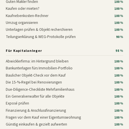
Guten Makler finden
100 %
Kaufen oder mieten?
100 %
Kaufnebenkosten-Rechner
100 %
Umzug organisieren
100 %
Unterlagen prüfen & Objekt recherchieren
100 %
Teilungserklärung & WEG-Protokolle prüfen
90 %
Für Kapitalanleger
98 %
Abwicklerfirma: im Hintergrund bleiben
100 %
Bankunterlagen fürs Immobilien-Portfolio
100 %
Baulicher Objekt-Check vor dem Kauf
100 %
Die 15-%-Regel bei Renovierungen
100 %
Due-Diligence-Checkliste Mehrfamilienhaus
100 %
Ein Generalverwalter für alle Objekte
100 %
Exposé prüfen
100 %
Finanzierung & Anschlussfinanzierung
100 %
Fragen vor dem Kauf einer Eigentumswohnung
100 %
Günstig einkaufen & gezielt aufwerten
100 %