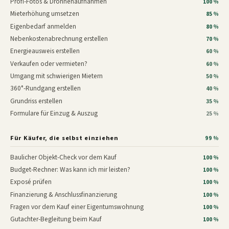
Profi-Fotos & Drohnenaufnahmen
100 %
Mieterhöhung umsetzen
85 %
Eigenbedarf anmelden
80 %
Nebenkostenabrechnung erstellen
70 %
Energieausweis erstellen
60 %
Verkaufen oder vermieten?
60 %
Umgang mit schwierigen Mietern
50 %
360°-Rundgang erstellen
40 %
Grundriss erstellen
35 %
Formulare für Einzug & Auszug
25 %
Für Käufer, die selbst einziehen
99 %
Baulicher Objekt-Check vor dem Kauf
100 %
Budget-Rechner: Was kann ich mir leisten?
100 %
Exposé prüfen
100 %
Finanzierung & Anschlussfinanzierung
100 %
Fragen vor dem Kauf einer Eigentumswohnung
100 %
Gutachter-Begleitung beim Kauf
100 %