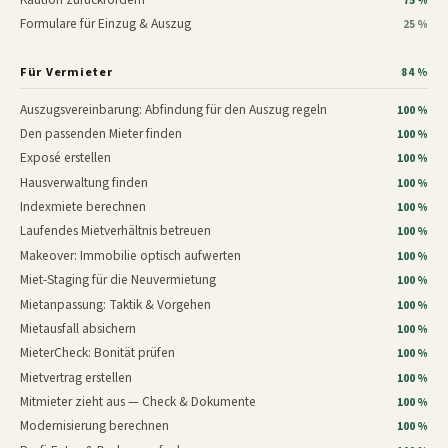
75 %
Formulare für Einzug & Auszug
25 %
Für Vermieter
84 %
Auszugsvereinbarung: Abfindung für den Auszug regeln
100 %
Den passenden Mieter finden
100 %
Exposé erstellen
100 %
Hausverwaltung finden
100 %
Indexmiete berechnen
100 %
Laufendes Mietverhältnis betreuen
100 %
Makeover: Immobilie optisch aufwerten
100 %
Miet-Staging für die Neuvermietung
100 %
Mietanpassung: Taktik & Vorgehen
100 %
Mietausfall absichern
100 %
MieterCheck: Bonität prüfen
100 %
Mietvertrag erstellen
100 %
Mitmieter zieht aus — Check & Dokumente
100 %
Modernisierung berechnen
100 %