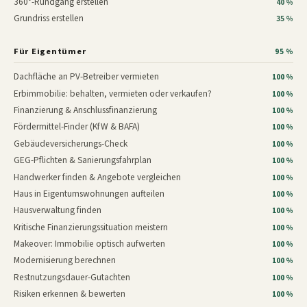
360°-Rundgang erstellen
40 %
Grundriss erstellen
35 %
Für Eigentümer
95 %
Dachfläche an PV-Betreiber vermieten
100 %
Erbimmobilie: behalten, vermieten oder verkaufen?
100 %
Finanzierung & Anschlussfinanzierung
100 %
Fördermittel-Finder (KfW & BAFA)
100 %
Gebäudeversicherungs-Check
100 %
GEG-Pflichten & Sanierungsfahrplan
100 %
Handwerker finden & Angebote vergleichen
100 %
Haus in Eigentumswohnungen aufteilen
100 %
Hausverwaltung finden
100 %
Kritische Finanzierungssituation meistern
100 %
Makeover: Immobilie optisch aufwerten
100 %
Modernisierung berechnen
100 %
Restnutzungsdauer-Gutachten
100 %
Risiken erkennen & bewerten
100 %