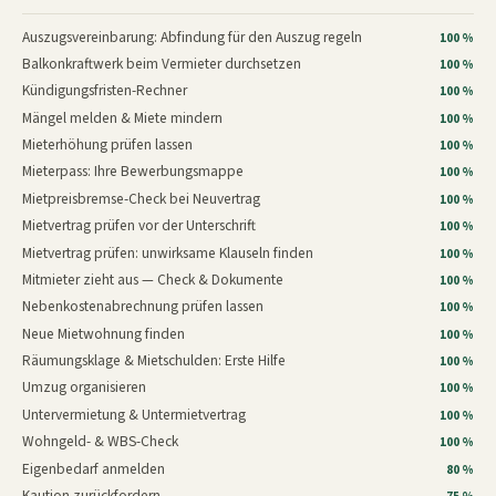
Auszugsvereinbarung: Abfindung für den Auszug regeln
100 %
Balkonkraftwerk beim Vermieter durchsetzen
100 %
Kündigungsfristen-Rechner
100 %
Mängel melden & Miete mindern
100 %
Mieterhöhung prüfen lassen
100 %
Mieterpass: Ihre Bewerbungsmappe
100 %
Mietpreisbremse-Check bei Neuvertrag
100 %
Mietvertrag prüfen vor der Unterschrift
100 %
Mietvertrag prüfen: unwirksame Klauseln finden
100 %
Mitmieter zieht aus — Check & Dokumente
100 %
Nebenkostenabrechnung prüfen lassen
100 %
Neue Mietwohnung finden
100 %
Räumungsklage & Mietschulden: Erste Hilfe
100 %
Umzug organisieren
100 %
Untervermietung & Untermietvertrag
100 %
Wohngeld- & WBS-Check
100 %
Eigenbedarf anmelden
80 %
Kaution zurückfordern