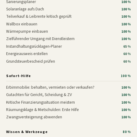
Sanierungsplaner
100 %
Solaranlage aufs Dach
100 %
Teilverkauf & Leibrente kritisch geprüft
100 %
Wallbox einbauen
100 %
Wärmepumpe einbauen
100 %
Zielführender Umgang mit Dienstleistern
100 %
Instandhaltungsrücklagen-Planer
65 %
Energieausweis erstellen
60 %
Grundsteuerbescheid prüfen
60 %
Sofort-Hilfe
100 %
Erbimmobilie: behalten, vermieten oder verkaufen?
100 %
Gutachten für Gericht, Scheidung & ZV
100 %
Kritische Finanzierungssituation meistern
100 %
Räumungsklage & Mietschulden: Erste Hilfe
100 %
Zwangsversteigerung abwenden
100 %
Wissen & Werkzeuge
80 %