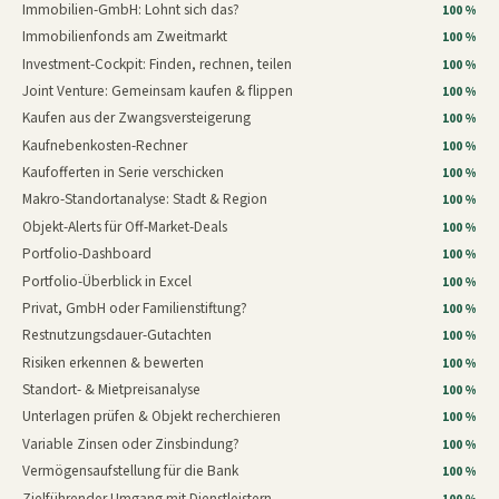
Immobilien-GmbH: Lohnt sich das?
100 %
Immobilienfonds am Zweitmarkt
100 %
Investment-Cockpit: Finden, rechnen, teilen
100 %
Joint Venture: Gemeinsam kaufen & flippen
100 %
Kaufen aus der Zwangsversteigerung
100 %
Kaufnebenkosten-Rechner
100 %
Kaufofferten in Serie verschicken
100 %
Makro-Standortanalyse: Stadt & Region
100 %
Objekt-Alerts für Off-Market-Deals
100 %
Portfolio-Dashboard
100 %
Portfolio-Überblick in Excel
100 %
Privat, GmbH oder Familienstiftung?
100 %
Restnutzungsdauer-Gutachten
100 %
Risiken erkennen & bewerten
100 %
Standort- & Mietpreisanalyse
100 %
Unterlagen prüfen & Objekt recherchieren
100 %
Variable Zinsen oder Zinsbindung?
100 %
Vermögensaufstellung für die Bank
100 %
Zielführender Umgang mit Dienstleistern