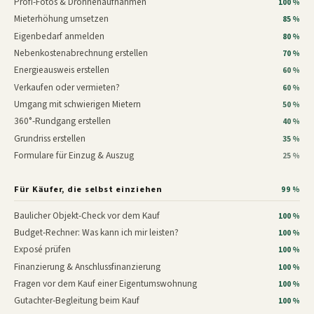
Profi-Fotos & Drohnenaufnahmen
100 %
Mieterhöhung umsetzen
85 %
Eigenbedarf anmelden
80 %
Nebenkostenabrechnung erstellen
70 %
Energieausweis erstellen
60 %
Verkaufen oder vermieten?
60 %
Umgang mit schwierigen Mietern
50 %
360°-Rundgang erstellen
40 %
Grundriss erstellen
35 %
Formulare für Einzug & Auszug
25 %
Für Käufer, die selbst einziehen
99 %
Baulicher Objekt-Check vor dem Kauf
100 %
Budget-Rechner: Was kann ich mir leisten?
100 %
Exposé prüfen
100 %
Finanzierung & Anschlussfinanzierung
100 %
Fragen vor dem Kauf einer Eigentumswohnung
100 %
Gutachter-Begleitung beim Kauf
100 %