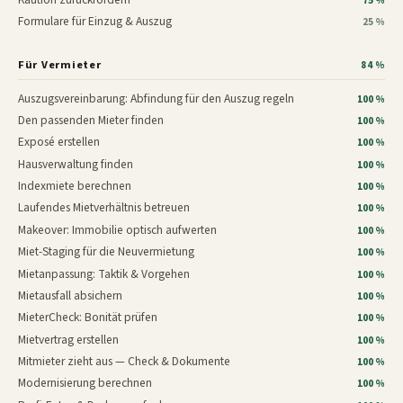
75 %
Formulare für Einzug & Auszug
25 %
Für Vermieter
84 %
Auszugsvereinbarung: Abfindung für den Auszug regeln
100 %
Den passenden Mieter finden
100 %
Exposé erstellen
100 %
Hausverwaltung finden
100 %
Indexmiete berechnen
100 %
Laufendes Mietverhältnis betreuen
100 %
Makeover: Immobilie optisch aufwerten
100 %
Miet-Staging für die Neuvermietung
100 %
Mietanpassung: Taktik & Vorgehen
100 %
Mietausfall absichern
100 %
MieterCheck: Bonität prüfen
100 %
Mietvertrag erstellen
100 %
Mitmieter zieht aus — Check & Dokumente
100 %
Modernisierung berechnen
100 %