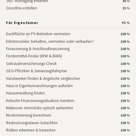
360°-Rundgang erstellen
40 %
Grundriss erstellen
35 %
Für Eigentümer
95 %
Dachfläche an PV-Betreiber vermieten
100 %
Erbimmobilie: behalten, vermieten oder verkaufen?
100 %
Finanzierung & Anschlussfinanzierung
100 %
Fördermittel-Finder (KfW & BAFA)
100 %
Gebäudeversicherungs-Check
100 %
GEG-Pflichten & Sanierungsfahrplan
100 %
Handwerker finden & Angebote vergleichen
100 %
Haus in Eigentumswohnungen aufteilen
100 %
Hausverwaltung finden
100 %
Kritische Finanzierungssituation meistern
100 %
Makeover: Immobilie optisch aufwerten
100 %
Modernisierung berechnen
100 %
Restnutzungsdauer-Gutachten
100 %
Risiken erkennen & bewerten
100 %