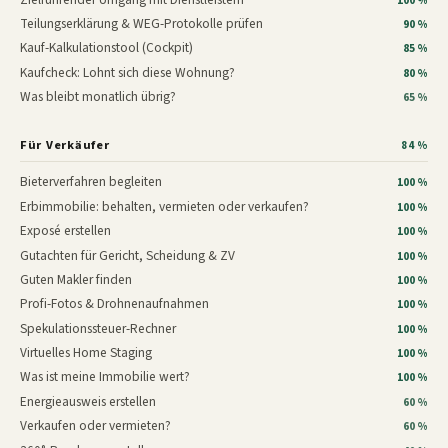
100 %
Teilungserklärung & WEG-Protokolle prüfen
90 %
Kauf-Kalkulationstool (Cockpit)
85 %
Kaufcheck: Lohnt sich diese Wohnung?
80 %
Was bleibt monatlich übrig?
65 %
Für Verkäufer
84 %
Bieterverfahren begleiten
100 %
Erbimmobilie: behalten, vermieten oder verkaufen?
100 %
Exposé erstellen
100 %
Gutachten für Gericht, Scheidung & ZV
100 %
Guten Makler finden
100 %
Profi-Fotos & Drohnenaufnahmen
100 %
Spekulationssteuer-Rechner
100 %
Virtuelles Home Staging
100 %
Was ist meine Immobilie wert?
100 %
Energieausweis erstellen
60 %
Verkaufen oder vermieten?
60 %