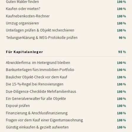
Guten Makler finden
100 %
Kaufen oder mieten?
100 %
Kaufnebenkosten-Rechner
100 %
Umzug organisieren
100 %
Unterlagen prüfen & Objekt recherchieren
100 %
Teilungserklärung & WEG-Protokolle prüfen
90 %
Für Kapitalanleger
98 %
Abwicklerfirma: im Hintergrund bleiben
100 %
Bankunterlagen fürs Immobilien-Portfolio
100 %
Baulicher Objekt-Check vor dem Kauf
100 %
Die 15-%-Regel bei Renovierungen
100 %
Due-Diligence-Checkliste Mehrfamilienhaus
100 %
Ein Generalverwalter für alle Objekte
100 %
Exposé prüfen
100 %
Finanzierung & Anschlussfinanzierung
100 %
Fragen vor dem Kauf einer Eigentumswohnung
100 %
Günstig einkaufen & gezielt aufwerten
100 %