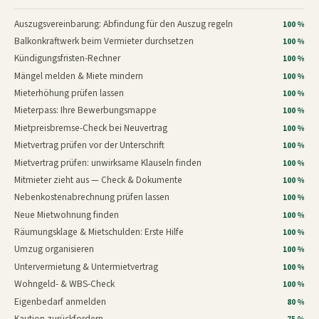
Auszugsvereinbarung: Abfindung für den Auszug regeln
100 %
Balkonkraftwerk beim Vermieter durchsetzen
100 %
Kündigungsfristen-Rechner
100 %
Mängel melden & Miete mindern
100 %
Mieterhöhung prüfen lassen
100 %
Mieterpass: Ihre Bewerbungsmappe
100 %
Mietpreisbremse-Check bei Neuvertrag
100 %
Mietvertrag prüfen vor der Unterschrift
100 %
Mietvertrag prüfen: unwirksame Klauseln finden
100 %
Mitmieter zieht aus — Check & Dokumente
100 %
Nebenkostenabrechnung prüfen lassen
100 %
Neue Mietwohnung finden
100 %
Räumungsklage & Mietschulden: Erste Hilfe
100 %
Umzug organisieren
100 %
Untervermietung & Untermietvertrag
100 %
Wohngeld- & WBS-Check
100 %
Eigenbedarf anmelden
80 %
Kaution zurückfordern