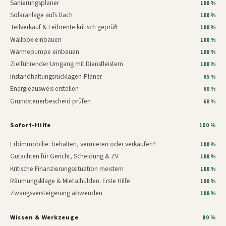
Sanierungsplaner
100 %
Solaranlage aufs Dach
100 %
Teilverkauf & Leibrente kritisch geprüft
100 %
Wallbox einbauen
100 %
Wärmepumpe einbauen
100 %
Zielführender Umgang mit Dienstleistern
100 %
Instandhaltungsrücklagen-Planer
65 %
Energieausweis erstellen
60 %
Grundsteuerbescheid prüfen
60 %
Sofort-Hilfe
100 %
Erbimmobilie: behalten, vermieten oder verkaufen?
100 %
Gutachten für Gericht, Scheidung & ZV
100 %
Kritische Finanzierungssituation meistern
100 %
Räumungsklage & Mietschulden: Erste Hilfe
100 %
Zwangsversteigerung abwenden
100 %
Wissen & Werkzeuge
80 %