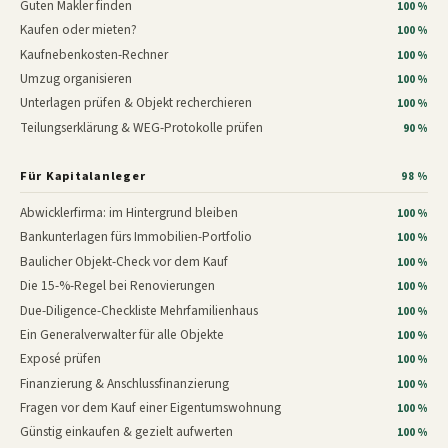
Guten Makler finden
100 %
Kaufen oder mieten?
100 %
Kaufnebenkosten-Rechner
100 %
Umzug organisieren
100 %
Unterlagen prüfen & Objekt recherchieren
100 %
Teilungserklärung & WEG-Protokolle prüfen
90 %
Für Kapitalanleger
98 %
Abwicklerfirma: im Hintergrund bleiben
100 %
Bankunterlagen fürs Immobilien-Portfolio
100 %
Baulicher Objekt-Check vor dem Kauf
100 %
Die 15-%-Regel bei Renovierungen
100 %
Due-Diligence-Checkliste Mehrfamilienhaus
100 %
Ein Generalverwalter für alle Objekte
100 %
Exposé prüfen
100 %
Finanzierung & Anschlussfinanzierung
100 %
Fragen vor dem Kauf einer Eigentumswohnung
100 %
Günstig einkaufen & gezielt aufwerten
100 %