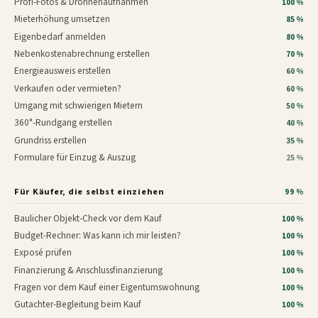
Profi-Fotos & Drohnenaufnahmen
100 %
Mieterhöhung umsetzen
85 %
Eigenbedarf anmelden
80 %
Nebenkostenabrechnung erstellen
70 %
Energieausweis erstellen
60 %
Verkaufen oder vermieten?
60 %
Umgang mit schwierigen Mietern
50 %
360°-Rundgang erstellen
40 %
Grundriss erstellen
35 %
Formulare für Einzug & Auszug
25 %
Für Käufer, die selbst einziehen
99 %
Baulicher Objekt-Check vor dem Kauf
100 %
Budget-Rechner: Was kann ich mir leisten?
100 %
Exposé prüfen
100 %
Finanzierung & Anschlussfinanzierung
100 %
Fragen vor dem Kauf einer Eigentumswohnung
100 %
Gutachter-Begleitung beim Kauf
100 %