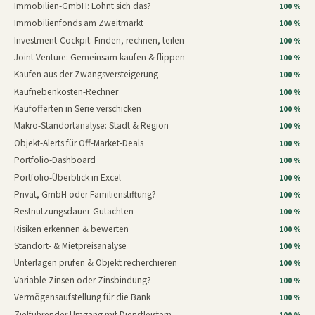
Immobilien-GmbH: Lohnt sich das?
100 %
Immobilienfonds am Zweitmarkt
100 %
Investment-Cockpit: Finden, rechnen, teilen
100 %
Joint Venture: Gemeinsam kaufen & flippen
100 %
Kaufen aus der Zwangsversteigerung
100 %
Kaufnebenkosten-Rechner
100 %
Kaufofferten in Serie verschicken
100 %
Makro-Standortanalyse: Stadt & Region
100 %
Objekt-Alerts für Off-Market-Deals
100 %
Portfolio-Dashboard
100 %
Portfolio-Überblick in Excel
100 %
Privat, GmbH oder Familienstiftung?
100 %
Restnutzungsdauer-Gutachten
100 %
Risiken erkennen & bewerten
100 %
Standort- & Mietpreisanalyse
100 %
Unterlagen prüfen & Objekt recherchieren
100 %
Variable Zinsen oder Zinsbindung?
100 %
Vermögensaufstellung für die Bank
100 %
Zielführender Umgang mit Dienstleistern