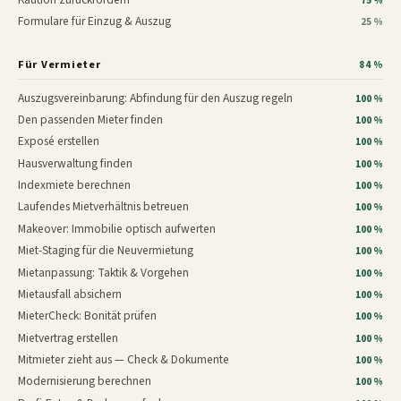
75 %
Formulare für Einzug & Auszug
25 %
Für Vermieter
84 %
Auszugsvereinbarung: Abfindung für den Auszug regeln
100 %
Den passenden Mieter finden
100 %
Exposé erstellen
100 %
Hausverwaltung finden
100 %
Indexmiete berechnen
100 %
Laufendes Mietverhältnis betreuen
100 %
Makeover: Immobilie optisch aufwerten
100 %
Miet-Staging für die Neuvermietung
100 %
Mietanpassung: Taktik & Vorgehen
100 %
Mietausfall absichern
100 %
MieterCheck: Bonität prüfen
100 %
Mietvertrag erstellen
100 %
Mitmieter zieht aus — Check & Dokumente
100 %
Modernisierung berechnen
100 %