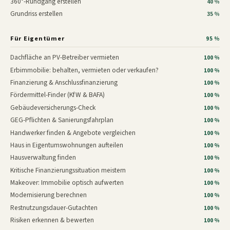
360°-Rundgang erstellen
40 %
Grundriss erstellen
35 %
Für Eigentümer
95 %
Dachfläche an PV-Betreiber vermieten
100 %
Erbimmobilie: behalten, vermieten oder verkaufen?
100 %
Finanzierung & Anschlussfinanzierung
100 %
Fördermittel-Finder (KfW & BAFA)
100 %
Gebäudeversicherungs-Check
100 %
GEG-Pflichten & Sanierungsfahrplan
100 %
Handwerker finden & Angebote vergleichen
100 %
Haus in Eigentumswohnungen aufteilen
100 %
Hausverwaltung finden
100 %
Kritische Finanzierungssituation meistern
100 %
Makeover: Immobilie optisch aufwerten
100 %
Modernisierung berechnen
100 %
Restnutzungsdauer-Gutachten
100 %
Risiken erkennen & bewerten
100 %