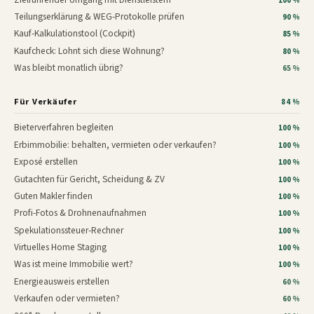
100 %
Teilungserklärung & WEG-Protokolle prüfen
90 %
Kauf-Kalkulationstool (Cockpit)
85 %
Kaufcheck: Lohnt sich diese Wohnung?
80 %
Was bleibt monatlich übrig?
65 %
Für Verkäufer
84 %
Bieterverfahren begleiten
100 %
Erbimmobilie: behalten, vermieten oder verkaufen?
100 %
Exposé erstellen
100 %
Gutachten für Gericht, Scheidung & ZV
100 %
Guten Makler finden
100 %
Profi-Fotos & Drohnenaufnahmen
100 %
Spekulationssteuer-Rechner
100 %
Virtuelles Home Staging
100 %
Was ist meine Immobilie wert?
100 %
Energieausweis erstellen
60 %
Verkaufen oder vermieten?
60 %