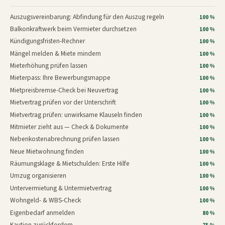
Auszugsvereinbarung: Abfindung für den Auszug regeln
100 %
Balkonkraftwerk beim Vermieter durchsetzen
100 %
Kündigungsfristen-Rechner
100 %
Mängel melden & Miete mindern
100 %
Mieterhöhung prüfen lassen
100 %
Mieterpass: Ihre Bewerbungsmappe
100 %
Mietpreisbremse-Check bei Neuvertrag
100 %
Mietvertrag prüfen vor der Unterschrift
100 %
Mietvertrag prüfen: unwirksame Klauseln finden
100 %
Mitmieter zieht aus — Check & Dokumente
100 %
Nebenkostenabrechnung prüfen lassen
100 %
Neue Mietwohnung finden
100 %
Räumungsklage & Mietschulden: Erste Hilfe
100 %
Umzug organisieren
100 %
Untervermietung & Untermietvertrag
100 %
Wohngeld- & WBS-Check
100 %
Eigenbedarf anmelden
80 %
Kaution zurückfordern