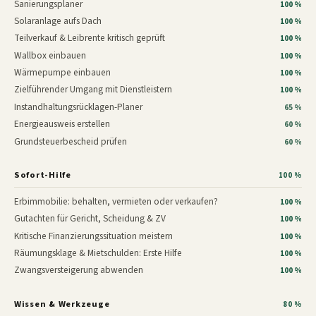
Sanierungsplaner
100 %
Solaranlage aufs Dach
100 %
Teilverkauf & Leibrente kritisch geprüft
100 %
Wallbox einbauen
100 %
Wärmepumpe einbauen
100 %
Zielführender Umgang mit Dienstleistern
100 %
Instandhaltungsrücklagen-Planer
65 %
Energieausweis erstellen
60 %
Grundsteuerbescheid prüfen
60 %
Sofort-Hilfe
100 %
Erbimmobilie: behalten, vermieten oder verkaufen?
100 %
Gutachten für Gericht, Scheidung & ZV
100 %
Kritische Finanzierungssituation meistern
100 %
Räumungsklage & Mietschulden: Erste Hilfe
100 %
Zwangsversteigerung abwenden
100 %
Wissen & Werkzeuge
80 %