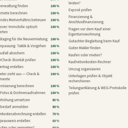
leisten?
verwaltung finden
100 %
Exposé prüfen
xmiete berechnen
100 %
Finanzierung &
ndes Mietverhältnis betreuen
100 %
Anschlussfinanzierung
ver: Immobilie optisch
100 %
Fragen vor dem Kauf einer
erten
Eigentumswohnung
Staging für die Neuvermietung
100 %
Gutachter-Begleitung beim Kauf
npassung: Taktik & Vorgehen
100 %
Guten Makler finden
usfall absichern
100 %
Kaufen oder mieten?
rCheck: Bonität prüfen
100 %
Kaufnebenkosten-Rechner
ertrag erstellen
100 %
Umzug organisieren
eter zieht aus — Check &
100 %
Unterlagen prüfen & Objekt
mente
recherchieren
rnisierung berechnen
100 %
Teilungserklärung & WEG-Protokolle
i-Fotos & Drohnenaufnahmen
prüfen
100 %
erhöhung umsetzen
85 %
nbedarf anmelden
80 %
nkostenabrechnung erstellen
70 %
ieausweis erstellen
60 %
aufen oder vermieten?
60 %