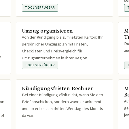
se
TOOL VERFÜGBAR
Umzug organisieren
M
U
Von der Kündigung bis zum letzten Karton: Ihr
Di
persönlicher Umzugsplan mit Fristen,
au
Checklisten und Preisvergleich für
?
Umzugsunternehmen in Ihrer Region.
TOOL VERFÜGBAR
n
Kündigungsfristen-Rechner
M
B
Bei einer Kündigung zählt nicht, wann Sie den
Au
ion
Brief abschicken, sondern wann er ankommt —
ge
und ob er bis zum dritten Werktag des Monats
je
net
da war.