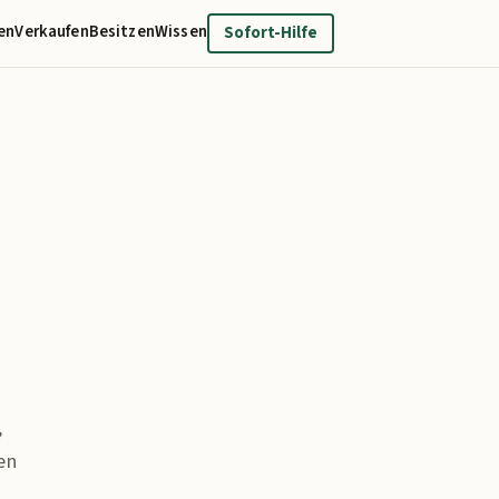
en
Verkaufen
Besitzen
Wissen
Sofort-Hilfe
,
en