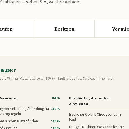
 Stationen — sehen Sie, wo Ihre gerade
aufen
Besitzen
Vermie
% ERLEDIGT
0 % = nur Platzhalterseite, 100 % = läuft produktiv. Services in mehreren
Vermieter
Für Käufer, die selbst
84 %
einziehen
gsvereinbarung: Abfindung für
100 %
Auszug regeln
Baulicher Objekt-Check vor dem
Kauf
assenden Mieter finden
100 %
Budget-Rechner: Was kann ich mir
é erstellen
100 %