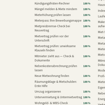
Kündigungsfristen-Rechner
100 %
Haus
Mängel melden & Miete mindern
100 %
Inde
Mieterhöhung prüfen lassen
100 %
Laufe
Mieterpass: Ihre Bewerbungsmappe
100 %
Makeo
Mietpreisbremse-Check bei
aufw
100 %
Neuvertrag
Miet-
Mietvertrag prüfen vor der
100 %
Mieta
Unterschrift
Mieta
Mietvertrag prüfen: unwirksame
100 %
Miete
Klauseln finden
Mietv
Mitmieter zieht aus — Check &
100 %
Dokumente
Mitmi
Doku
Nebenkostenabrechnung prüfen
100 %
lassen
Mode
Neue Mietwohnung finden
Prof
100 %
Räumungsklage & Mietschulden:
Miet
100 %
Erste Hilfe
Eige
Umzug organisieren
100 %
Nebe
Untervermietung & Untermietvertrag
100 %
Energ
Wohngeld- & WBS-Check
100 %
Verk