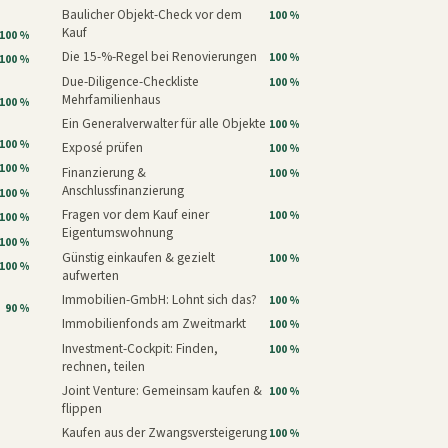
Baulicher Objekt-Check vor dem
100 %
Kauf
100 %
Die 15-%-Regel bei Renovierungen
100 %
100 %
Due-Diligence-Checkliste
100 %
Mehrfamilienhaus
100 %
Ein Generalverwalter für alle Objekte
100 %
100 %
Exposé prüfen
100 %
100 %
Finanzierung &
100 %
Anschlussfinanzierung
100 %
Fragen vor dem Kauf einer
100 %
100 %
Eigentumswohnung
100 %
Günstig einkaufen & gezielt
100 %
100 %
aufwerten
Immobilien-GmbH: Lohnt sich das?
100 %
90 %
Immobilienfonds am Zweitmarkt
100 %
Investment-Cockpit: Finden,
100 %
rechnen, teilen
Joint Venture: Gemeinsam kaufen &
100 %
flippen
Kaufen aus der Zwangsversteigerung
100 %