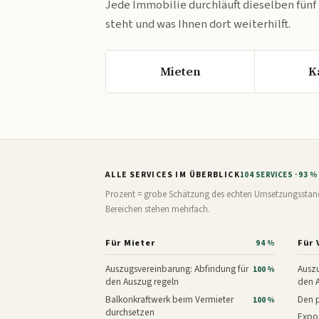
Jede Immobilie durchläuft dieselben fünf
steht und was Ihnen dort weiterhilft.
Mieten
K
ALLE SERVICES IM ÜBERBLICK
104 SERVICES · 93 
Prozent = grobe Schätzung des echten Umsetzungsstands: 
Bereichen stehen mehrfach.
Für Mieter
Für 
94 %
Auszugsvereinbarung: Abfindung für
Auszu
100 %
den Auszug regeln
den 
Balkonkraftwerk beim Vermieter
Den p
100 %
durchsetzen
Expos