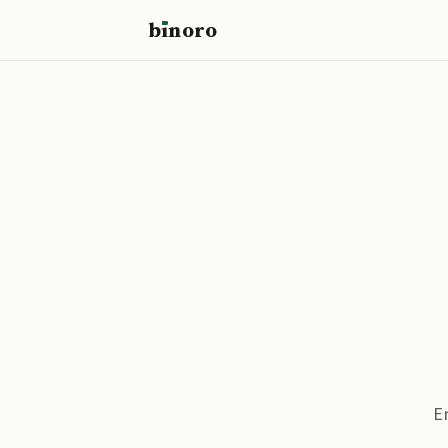
b
ı
noro
binoro
E