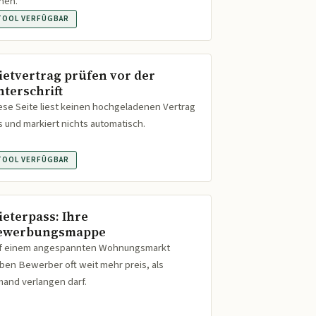
hen.
TOOL VERFÜGBAR
ietvertrag prüfen vor der
nterschrift
ese Seite liest keinen hochgeladenen Vertrag
s und markiert nichts automatisch.
TOOL VERFÜGBAR
ieterpass: Ihre
ewerbungsmappe
f einem angespannten Wohnungsmarkt
ben Bewerber oft weit mehr preis, als
mand verlangen darf.