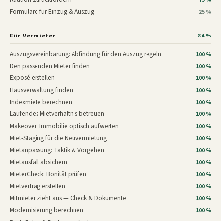
75 %
Formulare für Einzug & Auszug
25 %
Für Vermieter
84 %
Auszugsvereinbarung: Abfindung für den Auszug regeln
100 %
Den passenden Mieter finden
100 %
Exposé erstellen
100 %
Hausverwaltung finden
100 %
Indexmiete berechnen
100 %
Laufendes Mietverhältnis betreuen
100 %
Makeover: Immobilie optisch aufwerten
100 %
Miet-Staging für die Neuvermietung
100 %
Mietanpassung: Taktik & Vorgehen
100 %
Mietausfall absichern
100 %
MieterCheck: Bonität prüfen
100 %
Mietvertrag erstellen
100 %
Mitmieter zieht aus — Check & Dokumente
100 %
Modernisierung berechnen
100 %