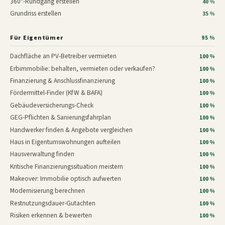
360°-Rundgang erstellen
40 %
Grundriss erstellen
35 %
Für Eigentümer
95 %
Dachfläche an PV-Betreiber vermieten
100 %
Erbimmobilie: behalten, vermieten oder verkaufen?
100 %
Finanzierung & Anschlussfinanzierung
100 %
Fördermittel-Finder (KfW & BAFA)
100 %
Gebäudeversicherungs-Check
100 %
GEG-Pflichten & Sanierungsfahrplan
100 %
Handwerker finden & Angebote vergleichen
100 %
Haus in Eigentumswohnungen aufteilen
100 %
Hausverwaltung finden
100 %
Kritische Finanzierungssituation meistern
100 %
Makeover: Immobilie optisch aufwerten
100 %
Modernisierung berechnen
100 %
Restnutzungsdauer-Gutachten
100 %
Risiken erkennen & bewerten
100 %