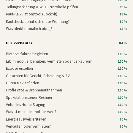
100 %
Teilungserklärung & WEG-Protokolle prüfen
90 %
Kauf-Kalkulationstool (Cockpit)
85 %
Kaufcheck: Lohnt sich diese Wohnung?
80 %
Was bleibt monatlich übrig?
65 %
Für Verkäufer
84 %
Bieterverfahren begleiten
100 %
Erbimmobilie: behalten, vermieten oder verkaufen?
100 %
Exposé erstellen
100 %
Gutachten für Gericht, Scheidung & ZV
100 %
Guten Makler finden
100 %
Profi-Fotos & Drohnenaufnahmen
100 %
Spekulationssteuer-Rechner
100 %
Virtuelles Home Staging
100 %
Was ist meine Immobilie wert?
100 %
Energieausweis erstellen
60 %
Verkaufen oder vermieten?
60 %