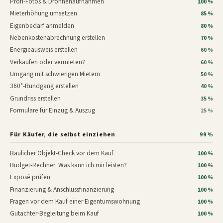
Profi-Fotos & Drohnenaufnahmen
100 %
Mieterhöhung umsetzen
85 %
Eigenbedarf anmelden
80 %
Nebenkostenabrechnung erstellen
70 %
Energieausweis erstellen
60 %
Verkaufen oder vermieten?
60 %
Umgang mit schwierigen Mietern
50 %
360°-Rundgang erstellen
40 %
Grundriss erstellen
35 %
Formulare für Einzug & Auszug
25 %
Für Käufer, die selbst einziehen
99 %
Baulicher Objekt-Check vor dem Kauf
100 %
Budget-Rechner: Was kann ich mir leisten?
100 %
Exposé prüfen
100 %
Finanzierung & Anschlussfinanzierung
100 %
Fragen vor dem Kauf einer Eigentumswohnung
100 %
Gutachter-Begleitung beim Kauf
100 %