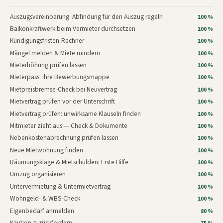
Auszugsvereinbarung: Abfindung für den Auszug regeln
100 %
Balkonkraftwerk beim Vermieter durchsetzen
100 %
Kündigungsfristen-Rechner
100 %
Mängel melden & Miete mindern
100 %
Mieterhöhung prüfen lassen
100 %
Mieterpass: Ihre Bewerbungsmappe
100 %
Mietpreisbremse-Check bei Neuvertrag
100 %
Mietvertrag prüfen vor der Unterschrift
100 %
Mietvertrag prüfen: unwirksame Klauseln finden
100 %
Mitmieter zieht aus — Check & Dokumente
100 %
Nebenkostenabrechnung prüfen lassen
100 %
Neue Mietwohnung finden
100 %
Räumungsklage & Mietschulden: Erste Hilfe
100 %
Umzug organisieren
100 %
Untervermietung & Untermietvertrag
100 %
Wohngeld- & WBS-Check
100 %
Eigenbedarf anmelden
80 %
Kaution zurückfordern