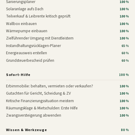
Sanierungsplaner
100 %
Solaranlage aufs Dach
100 %
Teilverkauf & Leibrente kritisch geprüft
100 %
Wallbox einbauen
100 %
Wärmepumpe einbauen
100 %
Zielführender Umgang mit Dienstleistern
100 %
Instandhaltungsrücklagen-Planer
65 %
Energieausweis erstellen
60 %
Grundsteuerbescheid prüfen
60 %
Sofort-Hilfe
100 %
Erbimmobilie: behalten, vermieten oder verkaufen?
100 %
Gutachten für Gericht, Scheidung & ZV
100 %
Kritische Finanzierungssituation meistern
100 %
Räumungsklage & Mietschulden: Erste Hilfe
100 %
Zwangsversteigerung abwenden
100 %
Wissen & Werkzeuge
80 %