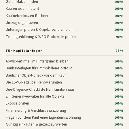
Guten Makler finden
100 %
Kaufen oder mieten?
100 %
Kaufnebenkosten-Rechner
100 %
Umzug organisieren
100 %
Unterlagen prüfen & Objekt recherchieren
100 %
Teilungserklärung & WEG-Protokolle prüfen
90 %
Für Kapitalanleger
98 %
Abwicklerfirma: im Hintergrund bleiben
100 %
Bankunterlagen fürs Immobilien-Portfolio
100 %
Baulicher Objekt-Check vor dem Kauf
100 %
Die 15-%-Regel bei Renovierungen
100 %
Due-Diligence-Checkliste Mehrfamilienhaus
100 %
Ein Generalverwalter für alle Objekte
100 %
Exposé prüfen
100 %
Finanzierung & Anschlussfinanzierung
100 %
Fragen vor dem Kauf einer Eigentumswohnung
100 %
Günstig einkaufen & gezielt aufwerten
100 %