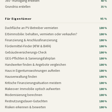
360°-Rundgang erstellen
40 %
Grundriss erstellen
35 %
Für Eigentümer
95 %
Dachfläche an PV-Betreiber vermieten
100 %
Erbimmobilie: behalten, vermieten oder verkaufen?
100 %
Finanzierung & Anschlussfinanzierung
100 %
Fördermittel-Finder (KfW & BAFA)
100 %
Gebäudeversicherungs-Check
100 %
GEG-Pflichten & Sanierungsfahrplan
100 %
Handwerker finden & Angebote vergleichen
100 %
Haus in Eigentumswohnungen aufteilen
100 %
Hausverwaltung finden
100 %
Kritische Finanzierungssituation meistern
100 %
Makeover: Immobilie optisch aufwerten
100 %
Modernisierung berechnen
100 %
Restnutzungsdauer-Gutachten
100 %
Risiken erkennen & bewerten
100 %