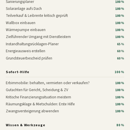
Sanierungsplaner
100 %
Solaranlage aufs Dach
100 %
Teilverkauf & Leibrente kritisch geprüft
100 %
Wallbox einbauen
100 %
Wärmepumpe einbauen
100 %
Zielführender Umgang mit Dienstleistern
100 %
Instandhaltungsrücklagen-Planer
65 %
Energieausweis erstellen
60 %
Grundsteuerbescheid prüfen
60 %
Sofort-Hilfe
100 %
Erbimmobilie: behalten, vermieten oder verkaufen?
100 %
Gutachten für Gericht, Scheidung & ZV
100 %
Kritische Finanzierungssituation meistern
100 %
Räumungsklage & Mietschulden: Erste Hilfe
100 %
Zwangsversteigerung abwenden
100 %
Wissen & Werkzeuge
80 %