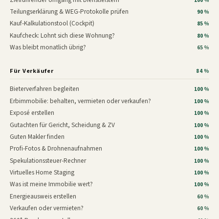
100 %
Teilungserklärung & WEG-Protokolle prüfen
90 %
Kauf-Kalkulationstool (Cockpit)
85 %
Kaufcheck: Lohnt sich diese Wohnung?
80 %
Was bleibt monatlich übrig?
65 %
Für Verkäufer
84 %
Bieterverfahren begleiten
100 %
Erbimmobilie: behalten, vermieten oder verkaufen?
100 %
Exposé erstellen
100 %
Gutachten für Gericht, Scheidung & ZV
100 %
Guten Makler finden
100 %
Profi-Fotos & Drohnenaufnahmen
100 %
Spekulationssteuer-Rechner
100 %
Virtuelles Home Staging
100 %
Was ist meine Immobilie wert?
100 %
Energieausweis erstellen
60 %
Verkaufen oder vermieten?
60 %