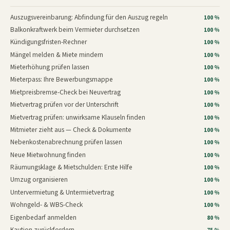
Auszugsvereinbarung: Abfindung für den Auszug regeln
100 %
Balkonkraftwerk beim Vermieter durchsetzen
100 %
Kündigungsfristen-Rechner
100 %
Mängel melden & Miete mindern
100 %
Mieterhöhung prüfen lassen
100 %
Mieterpass: Ihre Bewerbungsmappe
100 %
Mietpreisbremse-Check bei Neuvertrag
100 %
Mietvertrag prüfen vor der Unterschrift
100 %
Mietvertrag prüfen: unwirksame Klauseln finden
100 %
Mitmieter zieht aus — Check & Dokumente
100 %
Nebenkostenabrechnung prüfen lassen
100 %
Neue Mietwohnung finden
100 %
Räumungsklage & Mietschulden: Erste Hilfe
100 %
Umzug organisieren
100 %
Untervermietung & Untermietvertrag
100 %
Wohngeld- & WBS-Check
100 %
Eigenbedarf anmelden
80 %
Kaution zurückfordern