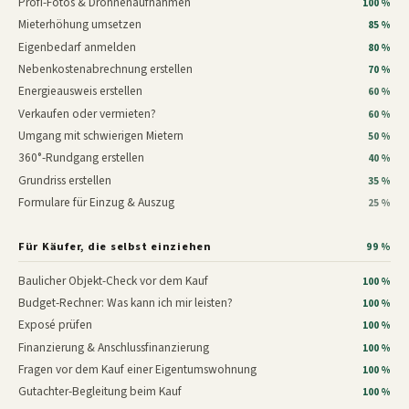
Profi-Fotos & Drohnenaufnahmen
100 %
Mieterhöhung umsetzen
85 %
Eigenbedarf anmelden
80 %
Nebenkostenabrechnung erstellen
70 %
Energieausweis erstellen
60 %
Verkaufen oder vermieten?
60 %
Umgang mit schwierigen Mietern
50 %
360°-Rundgang erstellen
40 %
Grundriss erstellen
35 %
Formulare für Einzug & Auszug
25 %
Für Käufer, die selbst einziehen
99 %
Baulicher Objekt-Check vor dem Kauf
100 %
Budget-Rechner: Was kann ich mir leisten?
100 %
Exposé prüfen
100 %
Finanzierung & Anschlussfinanzierung
100 %
Fragen vor dem Kauf einer Eigentumswohnung
100 %
Gutachter-Begleitung beim Kauf
100 %