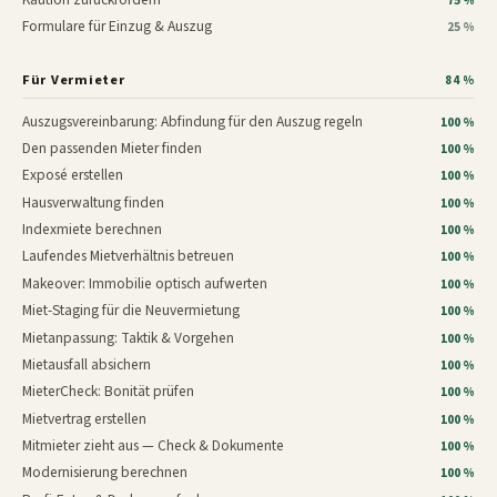
75 %
Formulare für Einzug & Auszug
25 %
Für Vermieter
84 %
Auszugsvereinbarung: Abfindung für den Auszug regeln
100 %
Den passenden Mieter finden
100 %
Exposé erstellen
100 %
Hausverwaltung finden
100 %
Indexmiete berechnen
100 %
Laufendes Mietverhältnis betreuen
100 %
Makeover: Immobilie optisch aufwerten
100 %
Miet-Staging für die Neuvermietung
100 %
Mietanpassung: Taktik & Vorgehen
100 %
Mietausfall absichern
100 %
MieterCheck: Bonität prüfen
100 %
Mietvertrag erstellen
100 %
Mitmieter zieht aus — Check & Dokumente
100 %
Modernisierung berechnen
100 %