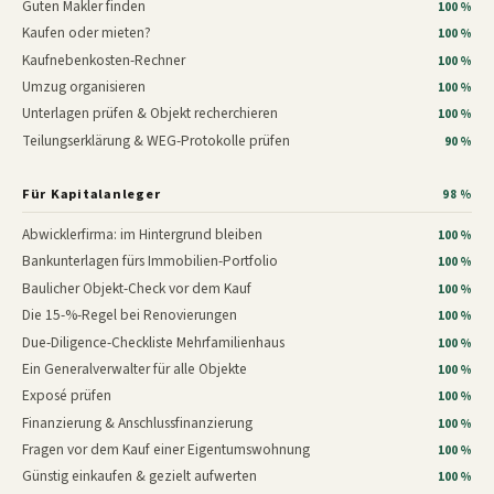
Guten Makler finden
100 %
Kaufen oder mieten?
100 %
Kaufnebenkosten-Rechner
100 %
Umzug organisieren
100 %
Unterlagen prüfen & Objekt recherchieren
100 %
Teilungserklärung & WEG-Protokolle prüfen
90 %
Für Kapitalanleger
98 %
Abwicklerfirma: im Hintergrund bleiben
100 %
Bankunterlagen fürs Immobilien-Portfolio
100 %
Baulicher Objekt-Check vor dem Kauf
100 %
Die 15-%-Regel bei Renovierungen
100 %
Due-Diligence-Checkliste Mehrfamilienhaus
100 %
Ein Generalverwalter für alle Objekte
100 %
Exposé prüfen
100 %
Finanzierung & Anschlussfinanzierung
100 %
Fragen vor dem Kauf einer Eigentumswohnung
100 %
Günstig einkaufen & gezielt aufwerten
100 %