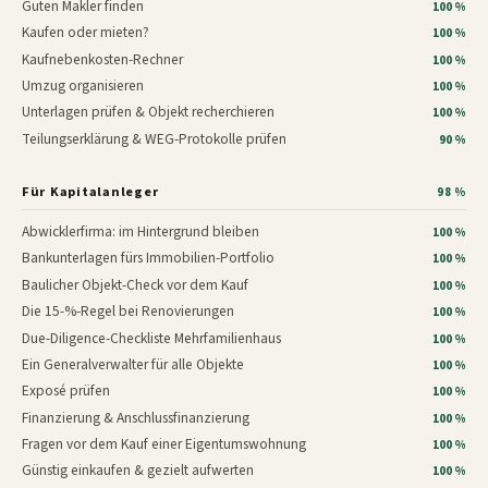
Guten Makler finden
100 %
Kaufen oder mieten?
100 %
Kaufnebenkosten-Rechner
100 %
Umzug organisieren
100 %
Unterlagen prüfen & Objekt recherchieren
100 %
Teilungserklärung & WEG-Protokolle prüfen
90 %
Für Kapitalanleger
98 %
Abwicklerfirma: im Hintergrund bleiben
100 %
Bankunterlagen fürs Immobilien-Portfolio
100 %
Baulicher Objekt-Check vor dem Kauf
100 %
Die 15-%-Regel bei Renovierungen
100 %
Due-Diligence-Checkliste Mehrfamilienhaus
100 %
Ein Generalverwalter für alle Objekte
100 %
Exposé prüfen
100 %
Finanzierung & Anschlussfinanzierung
100 %
Fragen vor dem Kauf einer Eigentumswohnung
100 %
Günstig einkaufen & gezielt aufwerten
100 %