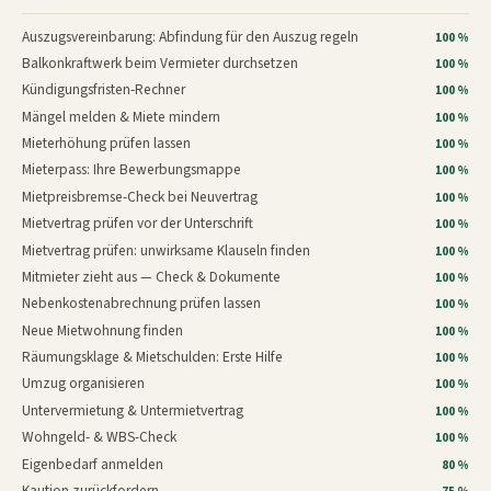
Auszugsvereinbarung: Abfindung für den Auszug regeln
100 %
Balkonkraftwerk beim Vermieter durchsetzen
100 %
Kündigungsfristen-Rechner
100 %
Mängel melden & Miete mindern
100 %
Mieterhöhung prüfen lassen
100 %
Mieterpass: Ihre Bewerbungsmappe
100 %
Mietpreisbremse-Check bei Neuvertrag
100 %
Mietvertrag prüfen vor der Unterschrift
100 %
Mietvertrag prüfen: unwirksame Klauseln finden
100 %
Mitmieter zieht aus — Check & Dokumente
100 %
Nebenkostenabrechnung prüfen lassen
100 %
Neue Mietwohnung finden
100 %
Räumungsklage & Mietschulden: Erste Hilfe
100 %
Umzug organisieren
100 %
Untervermietung & Untermietvertrag
100 %
Wohngeld- & WBS-Check
100 %
Eigenbedarf anmelden
80 %
Kaution zurückfordern