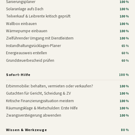
Sanierungsplaner
100 %
Solaranlage aufs Dach
100 %
Teilverkauf & Leibrente kritisch geprüft
100 %
Wallbox einbauen
100 %
Wärmepumpe einbauen
100 %
Zielführender Umgang mit Dienstleistern
100 %
Instandhaltungsrücklagen-Planer
65 %
Energieausweis erstellen
60 %
Grundsteuerbescheid prüfen
60 %
Sofort-Hilfe
100 %
Erbimmobilie: behalten, vermieten oder verkaufen?
100 %
Gutachten für Gericht, Scheidung & ZV
100 %
Kritische Finanzierungssituation meistern
100 %
Räumungsklage & Mietschulden: Erste Hilfe
100 %
Zwangsversteigerung abwenden
100 %
Wissen & Werkzeuge
80 %