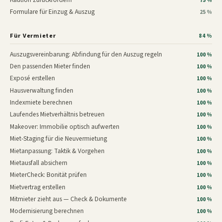
75 %
Formulare für Einzug & Auszug
25 %
Für Vermieter
84 %
Auszugsvereinbarung: Abfindung für den Auszug regeln
100 %
Den passenden Mieter finden
100 %
Exposé erstellen
100 %
Hausverwaltung finden
100 %
Indexmiete berechnen
100 %
Laufendes Mietverhältnis betreuen
100 %
Makeover: Immobilie optisch aufwerten
100 %
Miet-Staging für die Neuvermietung
100 %
Mietanpassung: Taktik & Vorgehen
100 %
Mietausfall absichern
100 %
MieterCheck: Bonität prüfen
100 %
Mietvertrag erstellen
100 %
Mitmieter zieht aus — Check & Dokumente
100 %
Modernisierung berechnen
100 %