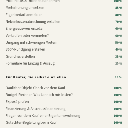
Profi-Fotos & Drohnenaufnahmen
100 %
Mieterhöhung umsetzen
85 %
Eigenbedarf anmelden
80 %
Nebenkostenabrechnung erstellen
70 %
Energieausweis erstellen
60 %
Verkaufen oder vermieten?
60 %
Umgang mit schwierigen Mietern
50 %
360°-Rundgang erstellen
40 %
Grundriss erstellen
35 %
Formulare für Einzug & Auszug
25 %
Für Käufer, die selbst einziehen
99 %
Baulicher Objekt-Check vor dem Kauf
100 %
Budget-Rechner: Was kann ich mir leisten?
100 %
Exposé prüfen
100 %
Finanzierung & Anschlussfinanzierung
100 %
Fragen vor dem Kauf einer Eigentumswohnung
100 %
Gutachter-Begleitung beim Kauf
100 %