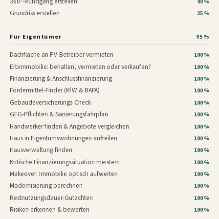
360°-Rundgang erstellen
40 %
Grundriss erstellen
35 %
Für Eigentümer
95 %
Dachfläche an PV-Betreiber vermieten
100 %
Erbimmobilie: behalten, vermieten oder verkaufen?
100 %
Finanzierung & Anschlussfinanzierung
100 %
Fördermittel-Finder (KfW & BAFA)
100 %
Gebäudeversicherungs-Check
100 %
GEG-Pflichten & Sanierungsfahrplan
100 %
Handwerker finden & Angebote vergleichen
100 %
Haus in Eigentumswohnungen aufteilen
100 %
Hausverwaltung finden
100 %
Kritische Finanzierungssituation meistern
100 %
Makeover: Immobilie optisch aufwerten
100 %
Modernisierung berechnen
100 %
Restnutzungsdauer-Gutachten
100 %
Risiken erkennen & bewerten
100 %