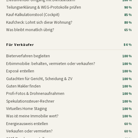
100 %
Teilungserklärung & WEG-Protokolle prüfen
90 %
Kauf-Kalkulationstool (Cockpit)
85 %
Kaufcheck: Lohnt sich diese Wohnung?
80 %
Was bleibt monatlich übrig?
65 %
Für Verkäufer
84 %
Bieterverfahren begleiten
100 %
Erbimmobilie: behalten, vermieten oder verkaufen?
100 %
Exposé erstellen
100 %
Gutachten für Gericht, Scheidung & ZV
100 %
Guten Makler finden
100 %
Profi-Fotos & Drohnenaufnahmen
100 %
Spekulationssteuer-Rechner
100 %
Virtuelles Home Staging
100 %
Was ist meine Immobilie wert?
100 %
Energieausweis erstellen
60 %
Verkaufen oder vermieten?
60 %