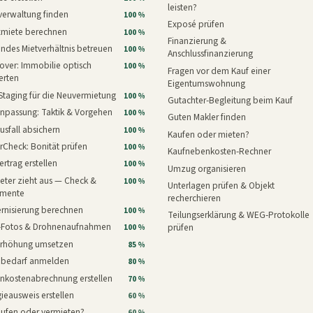
leisten?
verwaltung finden
100 %
Exposé prüfen
xmiete berechnen
100 %
Finanzierung &
ndes Mietverhältnis betreuen
100 %
Anschlussfinanzierung
ver: Immobilie optisch
100 %
Fragen vor dem Kauf einer
erten
Eigentumswohnung
Staging für die Neuvermietung
100 %
Gutachter-Begleitung beim Kauf
npassung: Taktik & Vorgehen
100 %
Guten Makler finden
usfall absichern
100 %
Kaufen oder mieten?
rCheck: Bonität prüfen
100 %
Kaufnebenkosten-Rechner
ertrag erstellen
100 %
Umzug organisieren
eter zieht aus — Check &
100 %
Unterlagen prüfen & Objekt
mente
recherchieren
rnisierung berechnen
100 %
Teilungserklärung & WEG-Protokolle
i-Fotos & Drohnenaufnahmen
prüfen
100 %
erhöhung umsetzen
85 %
nbedarf anmelden
80 %
nkostenabrechnung erstellen
70 %
ieausweis erstellen
60 %
aufen oder vermieten?
60 %