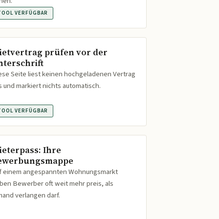
hen.
TOOL VERFÜGBAR
ietvertrag prüfen vor der
nterschrift
ese Seite liest keinen hochgeladenen Vertrag
s und markiert nichts automatisch.
TOOL VERFÜGBAR
ieterpass: Ihre
ewerbungsmappe
f einem angespannten Wohnungsmarkt
ben Bewerber oft weit mehr preis, als
mand verlangen darf.