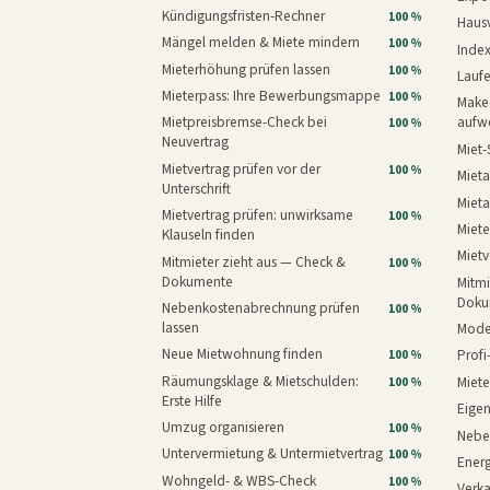
Kündigungsfristen-Rechner
100 %
Haus
Mängel melden & Miete mindern
100 %
Inde
Mieterhöhung prüfen lassen
100 %
Laufe
Mieterpass: Ihre Bewerbungsmappe
100 %
Makeo
Mietpreisbremse-Check bei
aufw
100 %
Neuvertrag
Miet-
Mietvertrag prüfen vor der
100 %
Mieta
Unterschrift
Mieta
Mietvertrag prüfen: unwirksame
100 %
Miete
Klauseln finden
Mietv
Mitmieter zieht aus — Check &
100 %
Dokumente
Mitmi
Doku
Nebenkostenabrechnung prüfen
100 %
lassen
Mode
Neue Mietwohnung finden
Prof
100 %
Räumungsklage & Mietschulden:
Miet
100 %
Erste Hilfe
Eige
Umzug organisieren
100 %
Nebe
Untervermietung & Untermietvertrag
100 %
Energ
Wohngeld- & WBS-Check
100 %
Verk