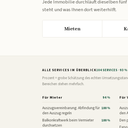
Jede Immobilie durchläuft dieselben fünf
steht und was Ihnen dort weiterhilft.
Mieten
K
ALLE SERVICES IM ÜBERBLICK
104 SERVICES · 93 
Prozent = grobe Schätzung des echten Umsetzungsstands: 
Bereichen stehen mehrfach.
Für Mieter
Für 
94 %
Auszugsvereinbarung: Abfindung für
Auszu
100 %
den Auszug regeln
den 
Balkonkraftwerk beim Vermieter
Den p
100 %
durchsetzen
Expos