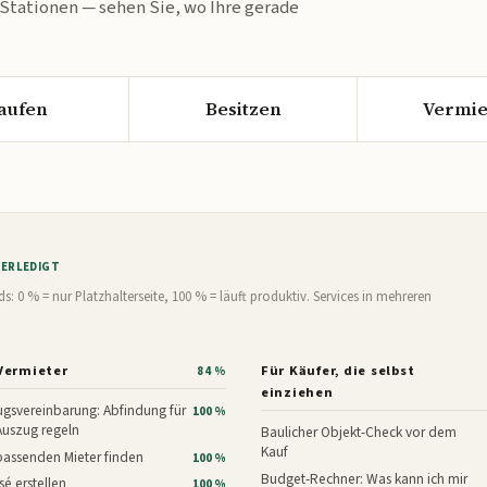
 Stationen — sehen Sie, wo Ihre gerade
aufen
Besitzen
Vermie
% ERLEDIGT
0 % = nur Platzhalterseite, 100 % = läuft produktiv. Services in mehreren
Vermieter
Für Käufer, die selbst
84 %
einziehen
gsvereinbarung: Abfindung für
100 %
Auszug regeln
Baulicher Objekt-Check vor dem
Kauf
assenden Mieter finden
100 %
Budget-Rechner: Was kann ich mir
é erstellen
100 %