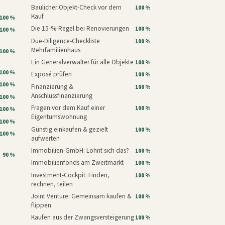
Baulicher Objekt-Check vor dem
100 %
Kauf
100 %
Die 15-%-Regel bei Renovierungen
100 %
100 %
Due-Diligence-Checkliste
100 %
Mehrfamilienhaus
100 %
Ein Generalverwalter für alle Objekte
100 %
100 %
Exposé prüfen
100 %
100 %
Finanzierung &
100 %
Anschlussfinanzierung
100 %
Fragen vor dem Kauf einer
100 %
100 %
Eigentumswohnung
100 %
Günstig einkaufen & gezielt
100 %
100 %
aufwerten
Immobilien-GmbH: Lohnt sich das?
100 %
90 %
Immobilienfonds am Zweitmarkt
100 %
Investment-Cockpit: Finden,
100 %
rechnen, teilen
Joint Venture: Gemeinsam kaufen &
100 %
flippen
Kaufen aus der Zwangsversteigerung
100 %