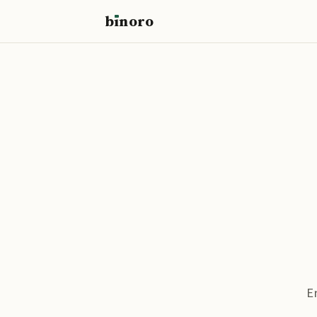
b
ı
noro
binoro
E