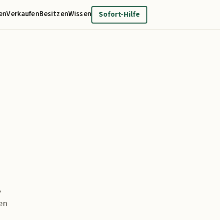
en
Verkaufen
Besitzen
Wissen
Sofort-Hilfe
,
en