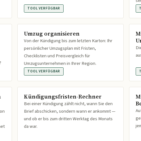
se
TOOL VERFÜGBAR
Umzug organisieren
M
U
Von der Kündigung bis zum letzten Karton: Ihr
Di
persönlicher Umzugsplan mit Fristen,
au
Checklisten und Preisvergleich für
?
Umzugsunternehmen in Ihrer Region.
TOOL VERFÜGBAR
n
Kündigungsfristen-Rechner
M
B
Bei einer Kündigung zählt nicht, wann Sie den
Au
ion
Brief abschicken, sondern wann er ankommt —
ge
und ob er bis zum dritten Werktag des Monats
je
net
da war.