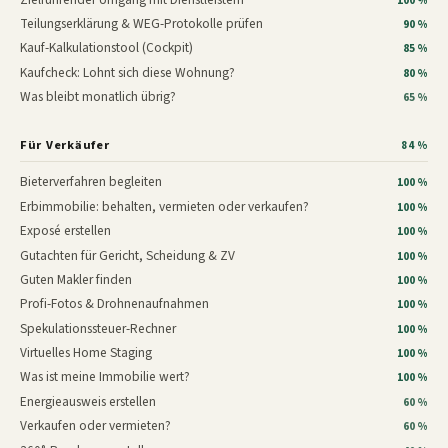
100 %
Teilungserklärung & WEG-Protokolle prüfen
90 %
Kauf-Kalkulationstool (Cockpit)
85 %
Kaufcheck: Lohnt sich diese Wohnung?
80 %
Was bleibt monatlich übrig?
65 %
Für Verkäufer
84 %
Bieterverfahren begleiten
100 %
Erbimmobilie: behalten, vermieten oder verkaufen?
100 %
Exposé erstellen
100 %
Gutachten für Gericht, Scheidung & ZV
100 %
Guten Makler finden
100 %
Profi-Fotos & Drohnenaufnahmen
100 %
Spekulationssteuer-Rechner
100 %
Virtuelles Home Staging
100 %
Was ist meine Immobilie wert?
100 %
Energieausweis erstellen
60 %
Verkaufen oder vermieten?
60 %