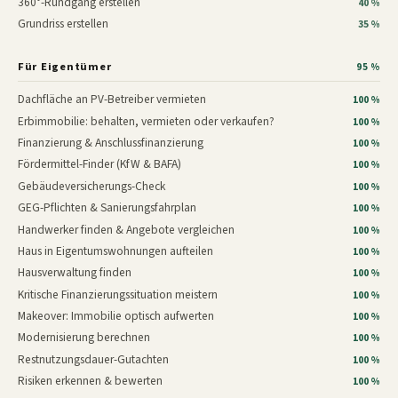
360°-Rundgang erstellen
40 %
Grundriss erstellen
35 %
Für Eigentümer
95 %
Dachfläche an PV-Betreiber vermieten
100 %
Erbimmobilie: behalten, vermieten oder verkaufen?
100 %
Finanzierung & Anschlussfinanzierung
100 %
Fördermittel-Finder (KfW & BAFA)
100 %
Gebäudeversicherungs-Check
100 %
GEG-Pflichten & Sanierungsfahrplan
100 %
Handwerker finden & Angebote vergleichen
100 %
Haus in Eigentumswohnungen aufteilen
100 %
Hausverwaltung finden
100 %
Kritische Finanzierungssituation meistern
100 %
Makeover: Immobilie optisch aufwerten
100 %
Modernisierung berechnen
100 %
Restnutzungsdauer-Gutachten
100 %
Risiken erkennen & bewerten
100 %