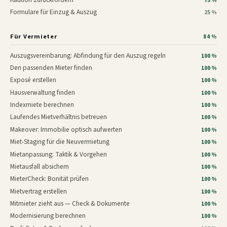
75 %
Formulare für Einzug & Auszug
25 %
Für Vermieter
84 %
Auszugsvereinbarung: Abfindung für den Auszug regeln
100 %
Den passenden Mieter finden
100 %
Exposé erstellen
100 %
Hausverwaltung finden
100 %
Indexmiete berechnen
100 %
Laufendes Mietverhältnis betreuen
100 %
Makeover: Immobilie optisch aufwerten
100 %
Miet-Staging für die Neuvermietung
100 %
Mietanpassung: Taktik & Vorgehen
100 %
Mietausfall absichern
100 %
MieterCheck: Bonität prüfen
100 %
Mietvertrag erstellen
100 %
Mitmieter zieht aus — Check & Dokumente
100 %
Modernisierung berechnen
100 %