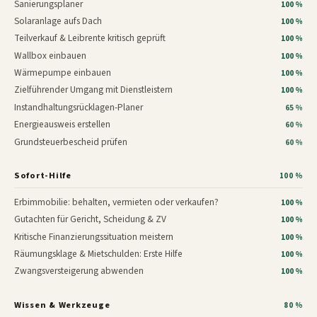
Sanierungsplaner
100 %
Solaranlage aufs Dach
100 %
Teilverkauf & Leibrente kritisch geprüft
100 %
Wallbox einbauen
100 %
Wärmepumpe einbauen
100 %
Zielführender Umgang mit Dienstleistern
100 %
Instandhaltungsrücklagen-Planer
65 %
Energieausweis erstellen
60 %
Grundsteuerbescheid prüfen
60 %
Sofort-Hilfe
100 %
Erbimmobilie: behalten, vermieten oder verkaufen?
100 %
Gutachten für Gericht, Scheidung & ZV
100 %
Kritische Finanzierungssituation meistern
100 %
Räumungsklage & Mietschulden: Erste Hilfe
100 %
Zwangsversteigerung abwenden
100 %
Wissen & Werkzeuge
80 %