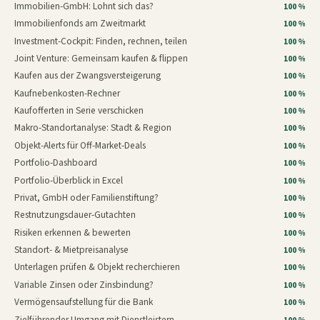
Immobilien-GmbH: Lohnt sich das?
100 %
Immobilienfonds am Zweitmarkt
100 %
Investment-Cockpit: Finden, rechnen, teilen
100 %
Joint Venture: Gemeinsam kaufen & flippen
100 %
Kaufen aus der Zwangsversteigerung
100 %
Kaufnebenkosten-Rechner
100 %
Kaufofferten in Serie verschicken
100 %
Makro-Standortanalyse: Stadt & Region
100 %
Objekt-Alerts für Off-Market-Deals
100 %
Portfolio-Dashboard
100 %
Portfolio-Überblick in Excel
100 %
Privat, GmbH oder Familienstiftung?
100 %
Restnutzungsdauer-Gutachten
100 %
Risiken erkennen & bewerten
100 %
Standort- & Mietpreisanalyse
100 %
Unterlagen prüfen & Objekt recherchieren
100 %
Variable Zinsen oder Zinsbindung?
100 %
Vermögensaufstellung für die Bank
100 %
Zielführender Umgang mit Dienstleistern