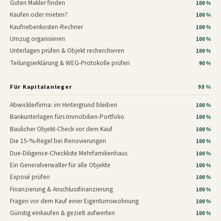
Guten Makler finden
100 %
Kaufen oder mieten?
100 %
Kaufnebenkosten-Rechner
100 %
Umzug organisieren
100 %
Unterlagen prüfen & Objekt recherchieren
100 %
Teilungserklärung & WEG-Protokolle prüfen
90 %
Für Kapitalanleger
98 %
Abwicklerfirma: im Hintergrund bleiben
100 %
Bankunterlagen fürs Immobilien-Portfolio
100 %
Baulicher Objekt-Check vor dem Kauf
100 %
Die 15-%-Regel bei Renovierungen
100 %
Due-Diligence-Checkliste Mehrfamilienhaus
100 %
Ein Generalverwalter für alle Objekte
100 %
Exposé prüfen
100 %
Finanzierung & Anschlussfinanzierung
100 %
Fragen vor dem Kauf einer Eigentumswohnung
100 %
Günstig einkaufen & gezielt aufwerten
100 %