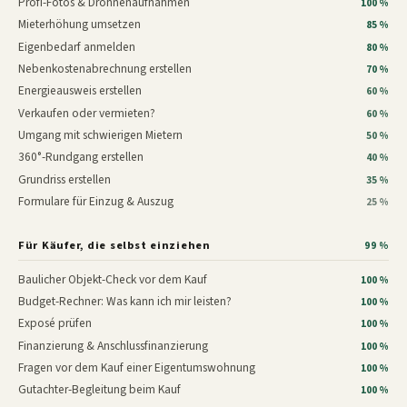
Profi-Fotos & Drohnenaufnahmen
100 %
Mieterhöhung umsetzen
85 %
Eigenbedarf anmelden
80 %
Nebenkostenabrechnung erstellen
70 %
Energieausweis erstellen
60 %
Verkaufen oder vermieten?
60 %
Umgang mit schwierigen Mietern
50 %
360°-Rundgang erstellen
40 %
Grundriss erstellen
35 %
Formulare für Einzug & Auszug
25 %
Für Käufer, die selbst einziehen
99 %
Baulicher Objekt-Check vor dem Kauf
100 %
Budget-Rechner: Was kann ich mir leisten?
100 %
Exposé prüfen
100 %
Finanzierung & Anschlussfinanzierung
100 %
Fragen vor dem Kauf einer Eigentumswohnung
100 %
Gutachter-Begleitung beim Kauf
100 %