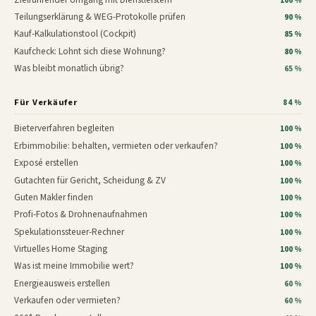
100 %
Teilungserklärung & WEG-Protokolle prüfen
90 %
Kauf-Kalkulationstool (Cockpit)
85 %
Kaufcheck: Lohnt sich diese Wohnung?
80 %
Was bleibt monatlich übrig?
65 %
Für Verkäufer
84 %
Bieterverfahren begleiten
100 %
Erbimmobilie: behalten, vermieten oder verkaufen?
100 %
Exposé erstellen
100 %
Gutachten für Gericht, Scheidung & ZV
100 %
Guten Makler finden
100 %
Profi-Fotos & Drohnenaufnahmen
100 %
Spekulationssteuer-Rechner
100 %
Virtuelles Home Staging
100 %
Was ist meine Immobilie wert?
100 %
Energieausweis erstellen
60 %
Verkaufen oder vermieten?
60 %