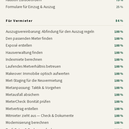
75 %
Formulare für Einzug & Auszug
25 %
Für Vermieter
84 %
Auszugsvereinbarung: Abfindung für den Auszug regeln
100 %
Den passenden Mieter finden
100 %
Exposé erstellen
100 %
Hausverwaltung finden
100 %
Indexmiete berechnen
100 %
Laufendes Mietverhältnis betreuen
100 %
Makeover: Immobilie optisch aufwerten
100 %
Miet-Staging für die Neuvermietung
100 %
Mietanpassung: Taktik & Vorgehen
100 %
Mietausfall absichern
100 %
MieterCheck: Bonität prüfen
100 %
Mietvertrag erstellen
100 %
Mitmieter zieht aus — Check & Dokumente
100 %
Modernisierung berechnen
100 %