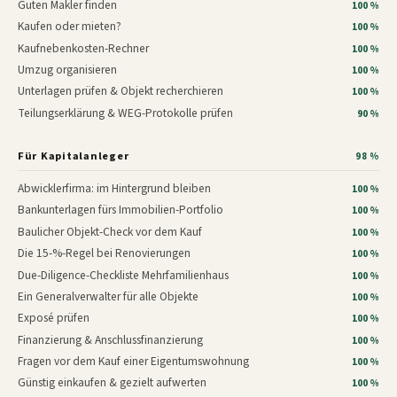
Guten Makler finden
100 %
Kaufen oder mieten?
100 %
Kaufnebenkosten-Rechner
100 %
Umzug organisieren
100 %
Unterlagen prüfen & Objekt recherchieren
100 %
Teilungserklärung & WEG-Protokolle prüfen
90 %
Für Kapitalanleger
98 %
Abwicklerfirma: im Hintergrund bleiben
100 %
Bankunterlagen fürs Immobilien-Portfolio
100 %
Baulicher Objekt-Check vor dem Kauf
100 %
Die 15-%-Regel bei Renovierungen
100 %
Due-Diligence-Checkliste Mehrfamilienhaus
100 %
Ein Generalverwalter für alle Objekte
100 %
Exposé prüfen
100 %
Finanzierung & Anschlussfinanzierung
100 %
Fragen vor dem Kauf einer Eigentumswohnung
100 %
Günstig einkaufen & gezielt aufwerten
100 %