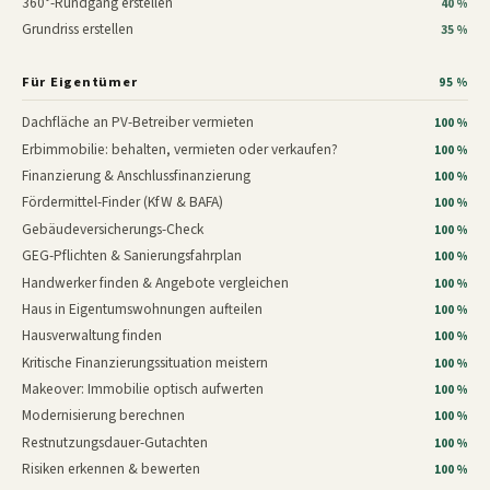
360°-Rundgang erstellen
40 %
Grundriss erstellen
35 %
Für Eigentümer
95 %
Dachfläche an PV-Betreiber vermieten
100 %
Erbimmobilie: behalten, vermieten oder verkaufen?
100 %
Finanzierung & Anschlussfinanzierung
100 %
Fördermittel-Finder (KfW & BAFA)
100 %
Gebäudeversicherungs-Check
100 %
GEG-Pflichten & Sanierungsfahrplan
100 %
Handwerker finden & Angebote vergleichen
100 %
Haus in Eigentumswohnungen aufteilen
100 %
Hausverwaltung finden
100 %
Kritische Finanzierungssituation meistern
100 %
Makeover: Immobilie optisch aufwerten
100 %
Modernisierung berechnen
100 %
Restnutzungsdauer-Gutachten
100 %
Risiken erkennen & bewerten
100 %