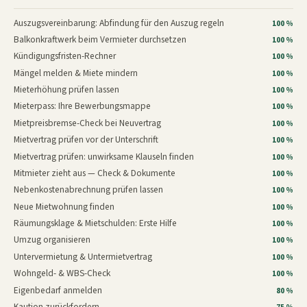
Auszugsvereinbarung: Abfindung für den Auszug regeln
100 %
Balkonkraftwerk beim Vermieter durchsetzen
100 %
Kündigungsfristen-Rechner
100 %
Mängel melden & Miete mindern
100 %
Mieterhöhung prüfen lassen
100 %
Mieterpass: Ihre Bewerbungsmappe
100 %
Mietpreisbremse-Check bei Neuvertrag
100 %
Mietvertrag prüfen vor der Unterschrift
100 %
Mietvertrag prüfen: unwirksame Klauseln finden
100 %
Mitmieter zieht aus — Check & Dokumente
100 %
Nebenkostenabrechnung prüfen lassen
100 %
Neue Mietwohnung finden
100 %
Räumungsklage & Mietschulden: Erste Hilfe
100 %
Umzug organisieren
100 %
Untervermietung & Untermietvertrag
100 %
Wohngeld- & WBS-Check
100 %
Eigenbedarf anmelden
80 %
Kaution zurückfordern