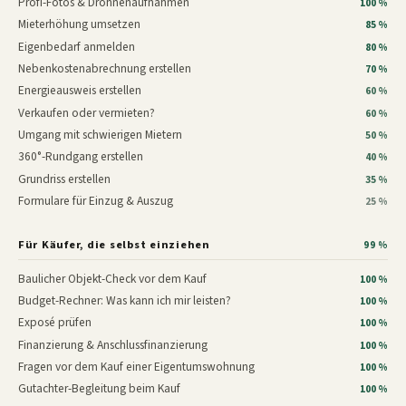
Profi-Fotos & Drohnenaufnahmen
100 %
Mieterhöhung umsetzen
85 %
Eigenbedarf anmelden
80 %
Nebenkostenabrechnung erstellen
70 %
Energieausweis erstellen
60 %
Verkaufen oder vermieten?
60 %
Umgang mit schwierigen Mietern
50 %
360°-Rundgang erstellen
40 %
Grundriss erstellen
35 %
Formulare für Einzug & Auszug
25 %
Für Käufer, die selbst einziehen
99 %
Baulicher Objekt-Check vor dem Kauf
100 %
Budget-Rechner: Was kann ich mir leisten?
100 %
Exposé prüfen
100 %
Finanzierung & Anschlussfinanzierung
100 %
Fragen vor dem Kauf einer Eigentumswohnung
100 %
Gutachter-Begleitung beim Kauf
100 %