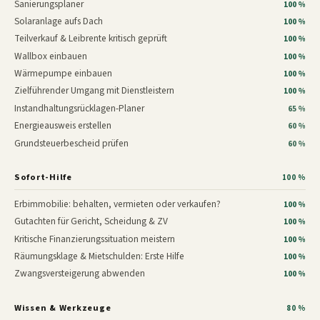
Sanierungsplaner
100 %
Solaranlage aufs Dach
100 %
Teilverkauf & Leibrente kritisch geprüft
100 %
Wallbox einbauen
100 %
Wärmepumpe einbauen
100 %
Zielführender Umgang mit Dienstleistern
100 %
Instandhaltungsrücklagen-Planer
65 %
Energieausweis erstellen
60 %
Grundsteuerbescheid prüfen
60 %
Sofort-Hilfe
100 %
Erbimmobilie: behalten, vermieten oder verkaufen?
100 %
Gutachten für Gericht, Scheidung & ZV
100 %
Kritische Finanzierungssituation meistern
100 %
Räumungsklage & Mietschulden: Erste Hilfe
100 %
Zwangsversteigerung abwenden
100 %
Wissen & Werkzeuge
80 %