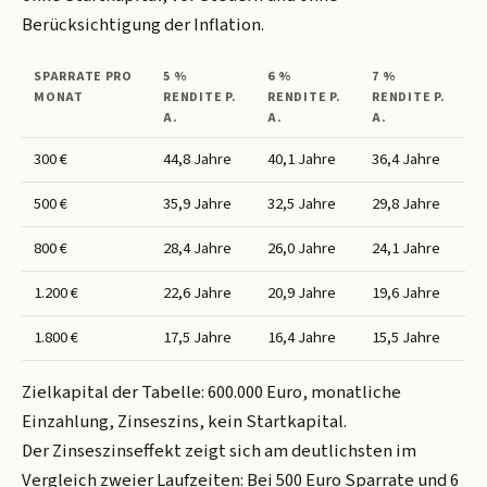
Berücksichtigung der Inflation.
SPARRATE PRO
5 %
6 %
7 %
MONAT
RENDITE P.
RENDITE P.
RENDITE P.
A.
A.
A.
300 €
44,8 Jahre
40,1 Jahre
36,4 Jahre
500 €
35,9 Jahre
32,5 Jahre
29,8 Jahre
800 €
28,4 Jahre
26,0 Jahre
24,1 Jahre
1.200 €
22,6 Jahre
20,9 Jahre
19,6 Jahre
1.800 €
17,5 Jahre
16,4 Jahre
15,5 Jahre
Zielkapital der Tabelle: 600.000 Euro, monatliche
Einzahlung, Zinseszins, kein Startkapital.
Der Zinseszinseffekt zeigt sich am deutlichsten im
Vergleich zweier Laufzeiten: Bei 500 Euro Sparrate und 6