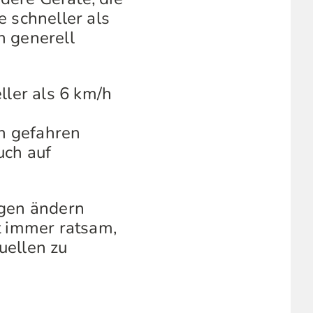
e schneller als
n generell
ller als 6 km/h
n gefahren
uch auf
ngen ändern
t immer ratsam,
uellen zu