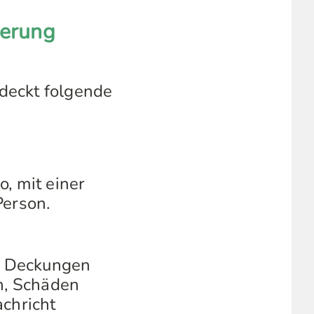
herung
deckt folgende
, mit einer
Person.
he Deckungen
en, Schäden
achricht