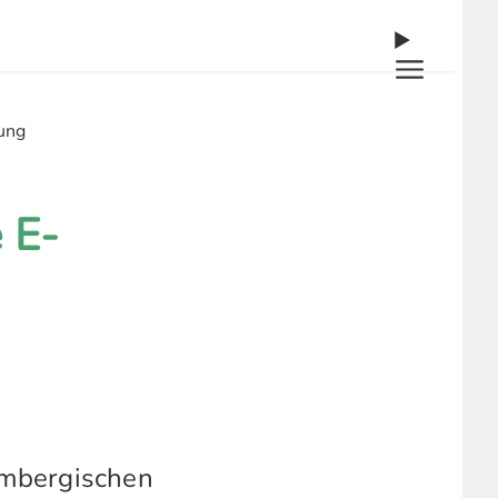
ung
 E-
embergischen