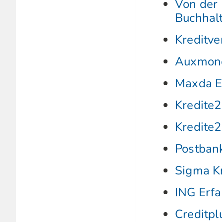
Von der 
Buchhal
Kreditve
Auxmone
Maxda E
Kredite2
Kredite2
Postban
Sigma K
ING Erf
Creditpl