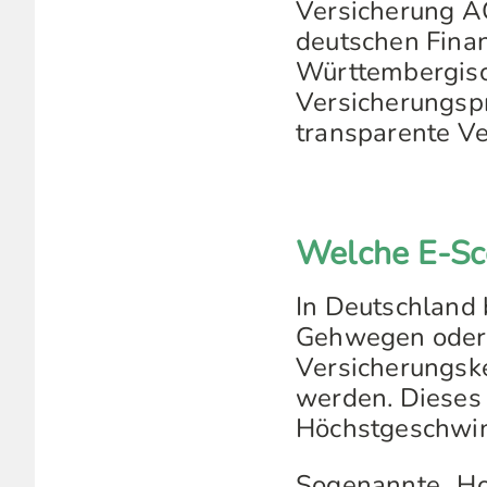
Versicherung AG
deutschen Fina
Württembergisc
Versicherungspro
transparente V
Welche E-Sc
In Deutschland b
Gehwegen oder
Versicherungske
werden. Dieses G
Höchstgeschwind
Sogenannte „Hov