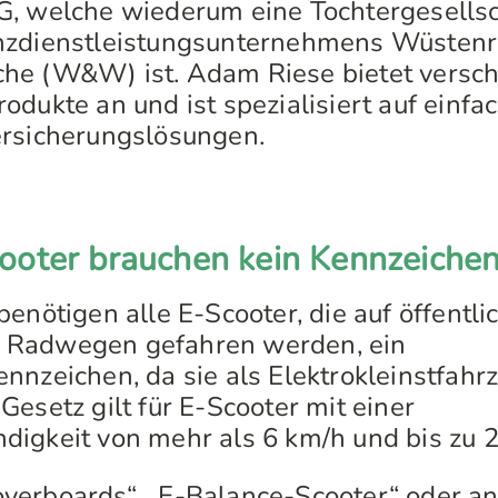
, welche wiederum eine Tochtergesellsc
nzdienstleistungsunternehmens Wüstenr
he (W&W) ist. Adam Riese bietet versc
dukte an und ist spezialisiert auf einfac
ersicherungslösungen.
ooter brauchen kein Kennzeiche
enötigen alle E-Scooter, die auf öffentli
 Radwegen gefahren werden, ein
nnzeichen, da sie als Elektrokleinstfahr
esetz gilt für E-Scooter mit einer
igkeit von mehr als 6 km/h und bis zu 
erboards“, „E-Balance-Scooter“ oder an