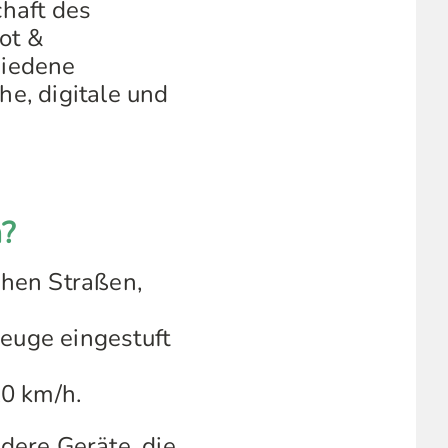
haft des
ot &
hiedene
he, digitale und
n?
chen Straßen,
zeuge eingestuft
20 km/h.
dere Geräte, die