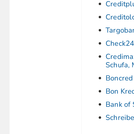
Creditpl
Creditol
Targoba
Check24
Credimax
Schufa, 
Boncred
Bon Kred
Bank of 
Schreib