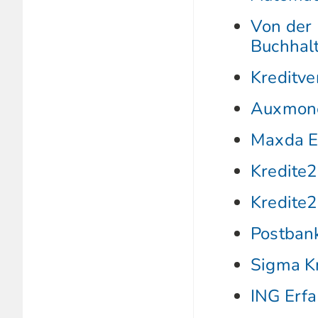
Von der 
Buchhal
Kreditve
Auxmone
Maxda E
Kredite2
Kredite2
Postban
Sigma K
ING Erf