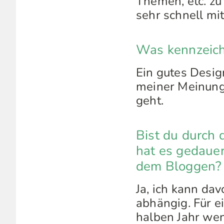
Themen, etc. zu
sehr schnell mi
Was kennzeichn
Ein gutes Desig
meiner Meinung
geht.
Bist du durch 
hat es gedauer
dem Bloggen?
Ja, ich kann da
abhängig. Für e
halben Jahr wen