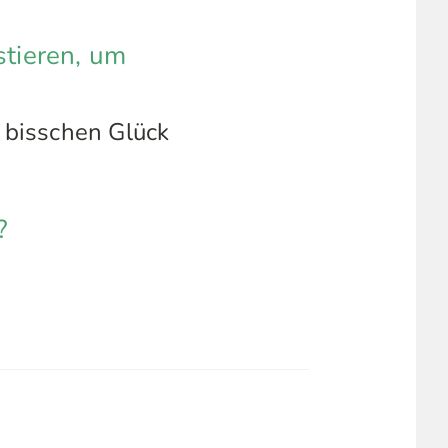
stieren, um
n bisschen Glück
?