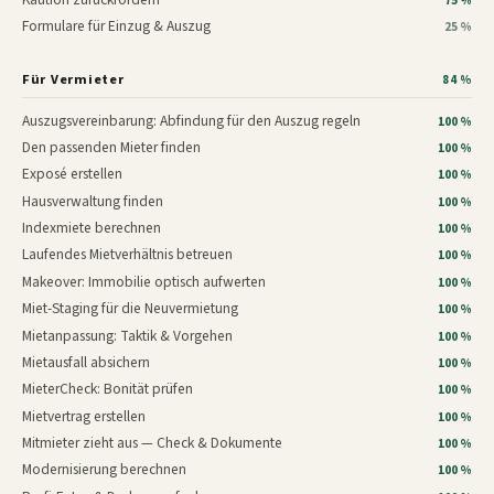
75 %
Formulare für Einzug & Auszug
25 %
Für Vermieter
84 %
Auszugsvereinbarung: Abfindung für den Auszug regeln
100 %
Den passenden Mieter finden
100 %
Exposé erstellen
100 %
Hausverwaltung finden
100 %
Indexmiete berechnen
100 %
Laufendes Mietverhältnis betreuen
100 %
Makeover: Immobilie optisch aufwerten
100 %
Miet-Staging für die Neuvermietung
100 %
Mietanpassung: Taktik & Vorgehen
100 %
Mietausfall absichern
100 %
MieterCheck: Bonität prüfen
100 %
Mietvertrag erstellen
100 %
Mitmieter zieht aus — Check & Dokumente
100 %
Modernisierung berechnen
100 %