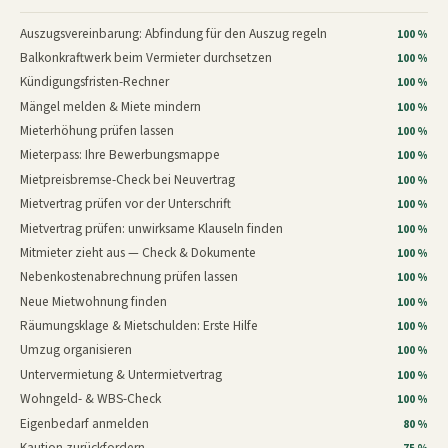
Auszugsvereinbarung: Abfindung für den Auszug regeln
100 %
Balkonkraftwerk beim Vermieter durchsetzen
100 %
Kündigungsfristen-Rechner
100 %
Mängel melden & Miete mindern
100 %
Mieterhöhung prüfen lassen
100 %
Mieterpass: Ihre Bewerbungsmappe
100 %
Mietpreisbremse-Check bei Neuvertrag
100 %
Mietvertrag prüfen vor der Unterschrift
100 %
Mietvertrag prüfen: unwirksame Klauseln finden
100 %
Mitmieter zieht aus — Check & Dokumente
100 %
Nebenkostenabrechnung prüfen lassen
100 %
Neue Mietwohnung finden
100 %
Räumungsklage & Mietschulden: Erste Hilfe
100 %
Umzug organisieren
100 %
Untervermietung & Untermietvertrag
100 %
Wohngeld- & WBS-Check
100 %
Eigenbedarf anmelden
80 %
Kaution zurückfordern