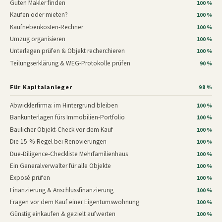
Guten Makler finden
100 %
Kaufen oder mieten?
100 %
Kaufnebenkosten-Rechner
100 %
Umzug organisieren
100 %
Unterlagen prüfen & Objekt recherchieren
100 %
Teilungserklärung & WEG-Protokolle prüfen
90 %
Für Kapitalanleger
98 %
Abwicklerfirma: im Hintergrund bleiben
100 %
Bankunterlagen fürs Immobilien-Portfolio
100 %
Baulicher Objekt-Check vor dem Kauf
100 %
Die 15-%-Regel bei Renovierungen
100 %
Due-Diligence-Checkliste Mehrfamilienhaus
100 %
Ein Generalverwalter für alle Objekte
100 %
Exposé prüfen
100 %
Finanzierung & Anschlussfinanzierung
100 %
Fragen vor dem Kauf einer Eigentumswohnung
100 %
Günstig einkaufen & gezielt aufwerten
100 %