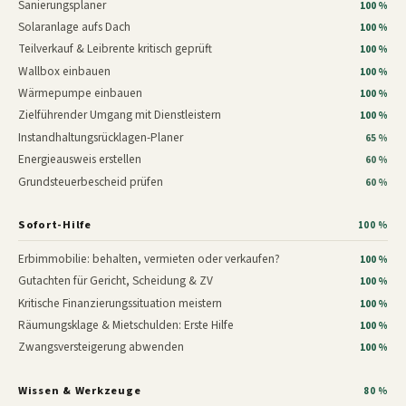
Sanierungsplaner
100 %
Solaranlage aufs Dach
100 %
Teilverkauf & Leibrente kritisch geprüft
100 %
Wallbox einbauen
100 %
Wärmepumpe einbauen
100 %
Zielführender Umgang mit Dienstleistern
100 %
Instandhaltungsrücklagen-Planer
65 %
Energieausweis erstellen
60 %
Grundsteuerbescheid prüfen
60 %
Sofort-Hilfe
100 %
Erbimmobilie: behalten, vermieten oder verkaufen?
100 %
Gutachten für Gericht, Scheidung & ZV
100 %
Kritische Finanzierungssituation meistern
100 %
Räumungsklage & Mietschulden: Erste Hilfe
100 %
Zwangsversteigerung abwenden
100 %
Wissen & Werkzeuge
80 %