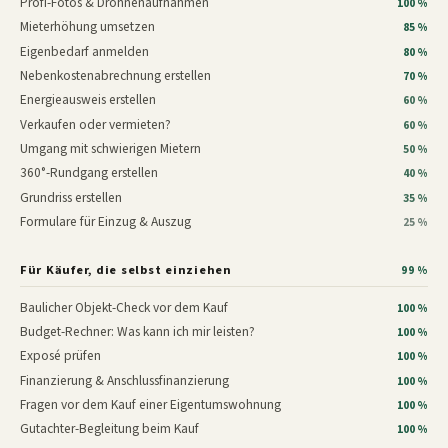
Profi-Fotos & Drohnenaufnahmen
100 %
Mieterhöhung umsetzen
85 %
Eigenbedarf anmelden
80 %
Nebenkostenabrechnung erstellen
70 %
Energieausweis erstellen
60 %
Verkaufen oder vermieten?
60 %
Umgang mit schwierigen Mietern
50 %
360°-Rundgang erstellen
40 %
Grundriss erstellen
35 %
Formulare für Einzug & Auszug
25 %
Für Käufer, die selbst einziehen
99 %
Baulicher Objekt-Check vor dem Kauf
100 %
Budget-Rechner: Was kann ich mir leisten?
100 %
Exposé prüfen
100 %
Finanzierung & Anschlussfinanzierung
100 %
Fragen vor dem Kauf einer Eigentumswohnung
100 %
Gutachter-Begleitung beim Kauf
100 %