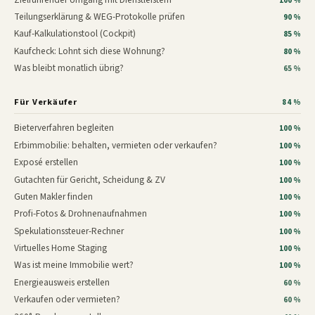
100 %
Teilungserklärung & WEG-Protokolle prüfen
90 %
Kauf-Kalkulationstool (Cockpit)
85 %
Kaufcheck: Lohnt sich diese Wohnung?
80 %
Was bleibt monatlich übrig?
65 %
Für Verkäufer
84 %
Bieterverfahren begleiten
100 %
Erbimmobilie: behalten, vermieten oder verkaufen?
100 %
Exposé erstellen
100 %
Gutachten für Gericht, Scheidung & ZV
100 %
Guten Makler finden
100 %
Profi-Fotos & Drohnenaufnahmen
100 %
Spekulationssteuer-Rechner
100 %
Virtuelles Home Staging
100 %
Was ist meine Immobilie wert?
100 %
Energieausweis erstellen
60 %
Verkaufen oder vermieten?
60 %