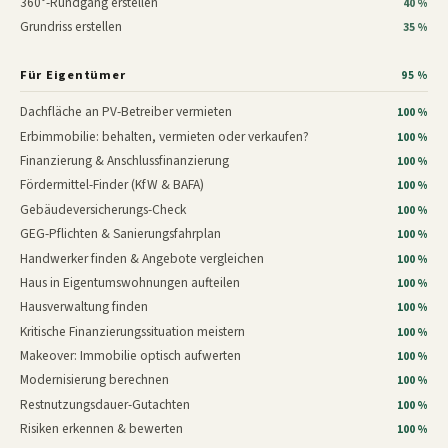
360°-Rundgang erstellen
40 %
Grundriss erstellen
35 %
Für Eigentümer
95 %
Dachfläche an PV-Betreiber vermieten
100 %
Erbimmobilie: behalten, vermieten oder verkaufen?
100 %
Finanzierung & Anschlussfinanzierung
100 %
Fördermittel-Finder (KfW & BAFA)
100 %
Gebäudeversicherungs-Check
100 %
GEG-Pflichten & Sanierungsfahrplan
100 %
Handwerker finden & Angebote vergleichen
100 %
Haus in Eigentumswohnungen aufteilen
100 %
Hausverwaltung finden
100 %
Kritische Finanzierungssituation meistern
100 %
Makeover: Immobilie optisch aufwerten
100 %
Modernisierung berechnen
100 %
Restnutzungsdauer-Gutachten
100 %
Risiken erkennen & bewerten
100 %